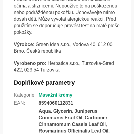
očima a sliznicemi. Nepoužívejte na poškozenou
nebo podrážděnou pokožku. Uchovávejte mimo
dosah dětí. Může vyvolat alergickou reakci. Před
použitím se doporučuje provést test na malé ploše
pokožky.
Výrobce:
Green idea s.r.o., Vodova 40, 612 00
Brno, Česká republika
Vyrobeno pro:
Herbatica s.r.o., Turzovka-Stred
422, 023 54 Turzovka
Doplňkové parametry
Kategorie
:
Masážní krémy
EAN
:
8594060112831
Aqua, Glycerin, Juniperus
Communis Fruit Oil, Carbomer,
Cinnamomum Cassia Leaf Oil,
Rosmarinus Officinalis Leaf Oil,