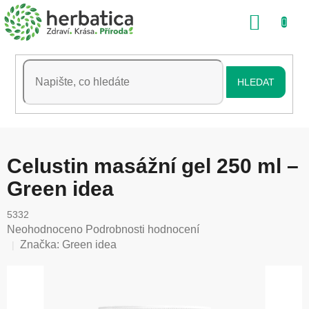
Přejít
NÁKU
na
obsah
KOŠÍK
HLEDAT
Celustin masážní gel 250 ml –
Green idea
5332
Průměrné
Neohodnoceno
Podrobnosti hodnocení
hodnocení
Značka:
Green idea
produktu
je
0,0
z