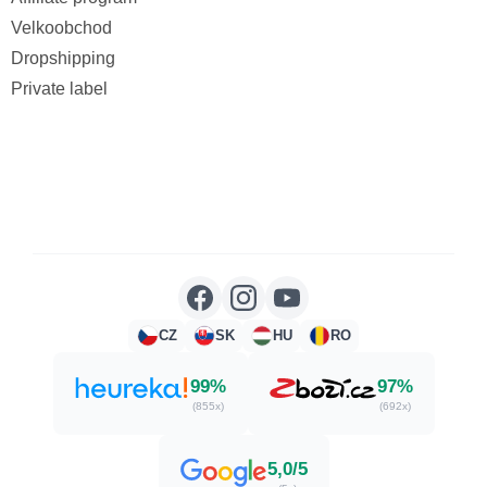
Velkoobchod
Dropshipping
Private label
CZ
SK
HU
RO
99%
97%
(855x)
(692x)
5,0/5