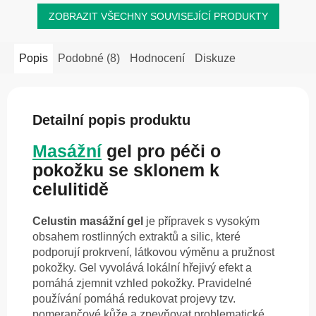
ZOBRAZIT VŠECHNY SOUVISEJÍCÍ PRODUKTY
Popis
Podobné (8)
Hodnocení
Diskuze
Detailní popis produktu
Masážní
gel pro péči o
pokožku se sklonem k
celulitidě
Celustin masážní gel
je přípravek s vysokým
obsahem rostlinných extraktů a silic, které
podporují prokrvení, látkovou výměnu a pružnost
pokožky. Gel vyvolává lokální hřejivý efekt a
pomáhá zjemnit vzhled pokožky. Pravidelné
používání pomáhá redukovat projevy tzv.
pomerančové kůže a zpevňovat problematické