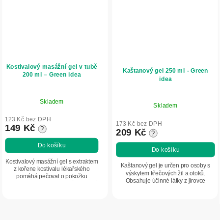
Kostivalový masážní gel v tubě
Kaštanový gel 250 ml - Green
200 ml – Green idea
idea
Skladem
Skladem
123 Kč bez DPH
173 Kč bez DPH
149 Kč
?
209 Kč
?
Do košíku
Do košíku
Kostivalový masážní gel s extraktem
Kaštanový gel je určen pro osoby s
z kořene kostivalu lékařského
výskytem křečových žil a otoků.
pomáhá pečovat o pokožku
Obsahuje účinné látky z jírovce
namáhanou v oblasti svalů a kloubů
maďalu, které podporují pružnost žil,
po zátěži. Obsahuje alantoin, který
pomáhají zmírnit otoky a zklidňují...
podporuje...