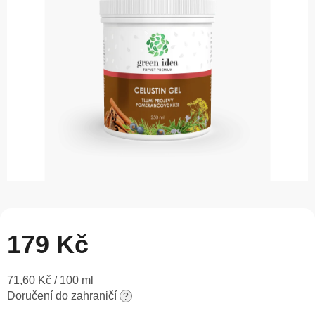
5
hvězdiček.
179 Kč
Měrná
71,60 Kč / 100 ml
cena:
Doručení do zahraničí
?