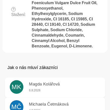
Foeniculum Vulgare Dulce Fruit Oil,
Phenoxyethanol,
?
Ethylhexylglycerin, Sodium
Složení
:
Hydroxide, CI 16185, CI 15985, CI
28440, CI 19140, CI 14720, Sodium
Sulphate, Sodium Chloride,
Cinnamaldehyde, Coumarin,
Cinnamyl Alcohol, Benzyl
Benzoate, Eugenol, D-Limonene.
Magda Kolářová
MK
Hodnocení obchodu je 5 z 5 hvězdiček.
6.8.2026
Michaela Četmáková
MČ
Hodnocení obchodu je 5 z 5 hvězdiček.