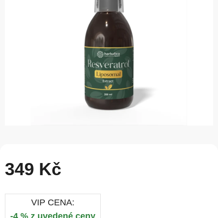
5
hvězdiček.
349 Kč
VIP CENA:
-4 % z uvedené ceny