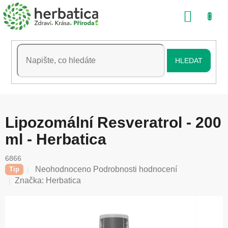
Přejít
NÁKU
na
obsah
KOŠÍK
HLEDAT
Lipozomální Resveratrol - 200
ml - Herbatica
6866
Průměrné
Neohodnoceno
Podrobnosti hodnocení
Tip
hodnocení
Značka:
Herbatica
produktu
je
0,0
z