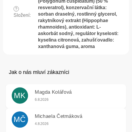
(Polygonum cuspidatum) (50 %
resveratrol), konzervační látka:
?
sorban draselný, rostlinný glycerol,
Složení
:
rakytníkový extrakt (Hippophae
rhamnoides), antioxidant: L-
askorbát sodný, regulátor kyselosti:
kyselina citronová, zahušťovadlo:
xanthanová guma, aroma
Magda Kolářová
MK
Hodnocení obchodu je 5 z 5 hvězdiček.
6.8.2026
Michaela Četmáková
MČ
Hodnocení obchodu je 5 z 5 hvězdiček.
4.8.2026