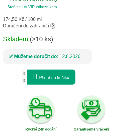
Staň se i ty VIP zákazníkem
Měrná
174,50 Kč / 100 ml
cena:
Doručení do zahraničí
?
Skladem
(>10 ks)
Můžeme doručit do:
12.8.2026
Přidat do košíku
Rychlé 24h dodání
Garantujeme vrácení