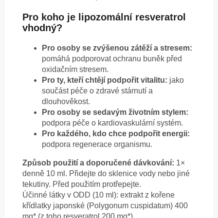
Pro koho je lipozomální resveratrol
vhodný?
Pro osoby se zvýšenou zátěží a stresem:
pomáhá podporovat ochranu buněk před
oxidačním stresem.
Pro ty, kteří chtějí podpořit vitalitu:
jako
součást péče o zdravé stárnutí a
dlouhověkost.
Pro osoby se sedavým životním stylem:
podpora péče o kardiovaskulární systém.
Pro každého, kdo chce podpořit energii:
podpora regenerace organismu.
Způsob použití a doporučené dávkování:
1×
denně 10 ml. Přidejte do sklenice vody nebo jiné
tekutiny. Před použitím protřepejte.
Účinné látky v ODD (10 ml): extrakt z kořene
křídlatky japonské (Polygonum cuspidatum) 400
mg* (z toho resveratrol 200 mg*).