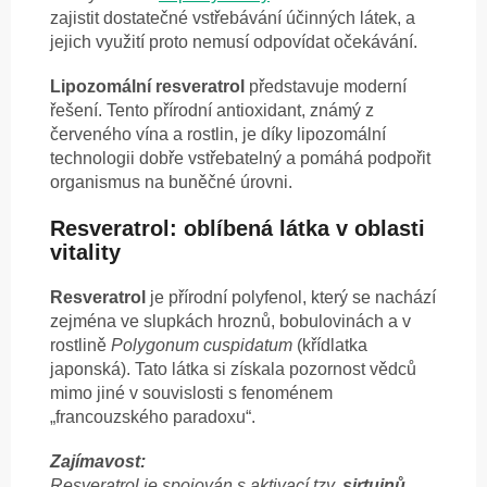
zajistit dostatečné vstřebávání účinných látek, a
jejich využití proto nemusí odpovídat očekávání.
Lipozomální resveratrol
představuje moderní
řešení. Tento přírodní antioxidant, známý z
červeného vína a rostlin, je díky lipozomální
technologii dobře vstřebatelný a pomáhá podpořit
organismus na buněčné úrovni.
Resveratrol: oblíbená látka v oblasti
vitality
Resveratrol
je přírodní polyfenol, který se nachází
zejména ve slupkách hroznů, bobulovinách a v
rostlině
Polygonum cuspidatum
(křídlatka
japonská). Tato látka si získala pozornost vědců
mimo jiné v souvislosti s fenoménem
„francouzského paradoxu“.
Zajímavost:
Resveratrol je spojován s aktivací tzv.
sirtuinů
,