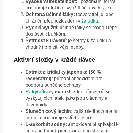
Vysoká vstřebatelnost:
lipozomální forma
podporuje efektivní využití účinných látek.
Ochrana účinné látky:
resveratrol je lépe
chráněn před rozkladem v
žaludku
.
Rychlé využití:
účinné látky se mohou lépe
dostávat k buňkám.
Šetrnost k trávení:
je šetrný k žaludku a
vhodný i pro citlivější osoby.
Aktivní složky v každé dávce:
Extrakt z křídlatky japonské (50 %
resveratrol):
přírodní antioxidant pro
podporu buněčné ochrany.
Rakytníkový
extrakt:
zdroj přirozeně se
vyskytujících látek, jako jsou vitaminy a
flavonoidy.
Slunečnicový lecitin:
zajišťuje lipozomální
formu a podporuje vstřebatelnost.
L-askorbát sodný:
antioxidant přispívající k
ochraně buněk před oxidačním stresem.