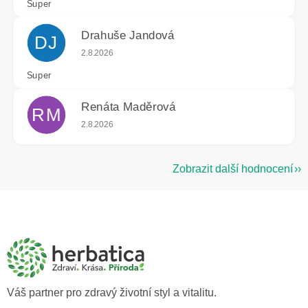
Super
Drahuše Jandová
DJ
Hodnocení obchodu je 5 z 5 hvězdiček.
2.8.2026
Super
Renáta Maděrová
RM
Hodnocení obchodu je 5 z 5 hvězdiček.
2.8.2026
Zobrazit další hodnocení
Z
á
p
a
t
í
Váš partner pro zdravý životní styl a vitalitu.