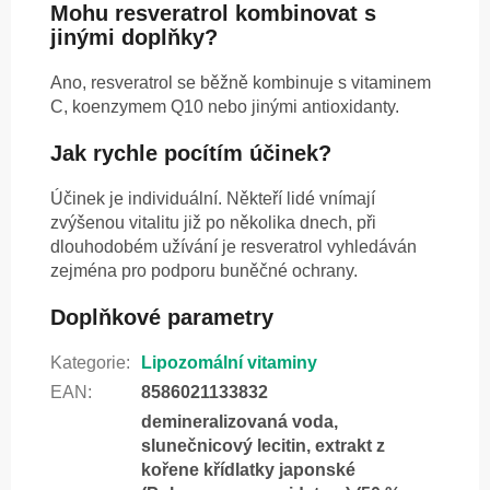
Mohu resveratrol kombinovat s
jinými doplňky?
Ano, resveratrol se běžně kombinuje s vitaminem
C, koenzymem Q10 nebo jinými antioxidanty.
Jak rychle pocítím účinek?
Účinek je individuální. Někteří lidé vnímají
zvýšenou vitalitu již po několika dnech, při
dlouhodobém užívání je resveratrol vyhledáván
zejména pro podporu buněčné ochrany.
Doplňkové parametry
Kategorie
:
Lipozomální vitaminy
EAN
:
8586021133832
demineralizovaná voda,
slunečnicový lecitin, extrakt z
kořene křídlatky japonské