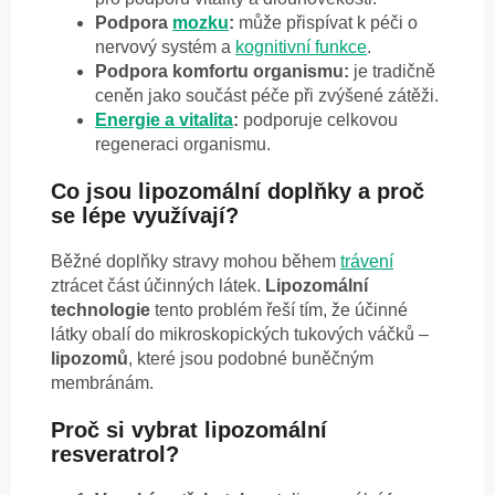
Podpora
mozku
:
může přispívat k péči o
nervový systém a
kognitivní funkce
.
Podpora komfortu organismu:
je tradičně
ceněn jako součást péče při zvýšené zátěži.
Energie a vitalita
:
podporuje celkovou
regeneraci organismu.
Co jsou lipozomální doplňky a proč
se lépe využívají?
Běžné doplňky stravy mohou během
trávení
ztrácet část účinných látek.
Lipozomální
technologie
tento problém řeší tím, že účinné
látky obalí do mikroskopických tukových váčků –
lipozomů
, které jsou podobné buněčným
membránám.
Proč si vybrat lipozomální
resveratrol?