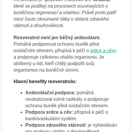
které se podílejí na procesech souvisejících s
buněčnou regenerací a vitalitou. Právě proto patří
mezi často zkoumané látky v oblasti zdravého
stárnutí a dlouhověkosti.
Resveratrol není jen běžný antioxidant.
Pomáhá podporovat ochranu buněk před
oxidačním stresem, přispívá k péči o
srdce a cévy
a podporuje celkovou vitalitu organismu. Je
oblíbený u lidí, kteří chtějí podpořit svůj
organismus na buněčné úrovni.
Hlavní benefity resveratrolu:
Antioxidační podpora:
pomáhá
neutralizovat volné radikály a podporuje
ochranu buněk před oxidačním stresem.
Podpora srdce a cév:
přispívá k péči o
kardiovaskulární systém.
Podpora zdravého stárnutí:
je vyhledáván
pro podporu vitality a dlouhověkosti.