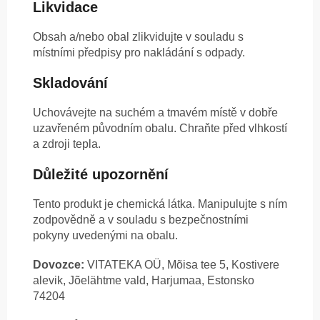
Likvidace
Obsah a/nebo obal zlikvidujte v souladu s
místními předpisy pro nakládání s odpady.
Skladování
Uchovávejte na suchém a tmavém místě v dobře
uzavřeném původním obalu. Chraňte před vlhkostí
a zdroji tepla.
Důležité upozornění
Tento produkt je chemická látka. Manipulujte s ním
zodpovědně a v souladu s bezpečnostními
pokyny uvedenými na obalu.
Dovozce:
VITATEKA OÜ, Mõisa tee 5, Kostivere
alevik, Jõelähtme vald, Harjumaa, Estonsko
74204