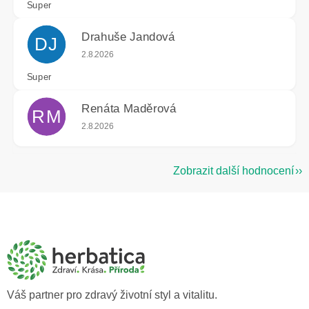
Super
Drahuše Jandová
DJ
Hodnocení obchodu je 5 z 5 hvězdiček.
2.8.2026
Super
Renáta Maděrová
RM
Hodnocení obchodu je 5 z 5 hvězdiček.
2.8.2026
Zobrazit další hodnocení
Z
á
p
a
t
í
Váš partner pro zdravý životní styl a vitalitu.