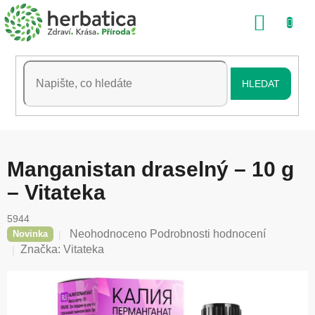
Přejít
NÁKU
na
obsah
KOŠÍK
HLEDAT
Manganistan draselný – 10 g
– Vitateka
5944
Průměrné
Neohodnoceno
Podrobnosti hodnocení
Novinka
hodnocení
Značka:
Vitateka
produktu
je
0,0
z