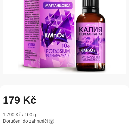
5
hvězdiček.
179 Kč
Měrná
1 790 Kč / 100 g
cena:
Doručení do zahraničí
?