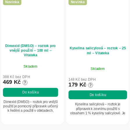
Novinka
Novinka
Dimexid (DMSO) – roztok pro
Kyselina salicylová – roztok – 25
vnější použití – 100 ml –
ml – Vitateka
Vitateka
Skladem
Skladem
388 Kč bez DPH
148 Kč bez DPH
469 Kč
?
179 Kč
?
Do košíku
Do košíku
Dimexid (DMSO) – roztok pro vnější
Kyselina salicylová – roztok je
použití je pomocný přípravek určený
přípravek k zevnímu použití s
k ředění a použití v obkladech,
obsahem 1 % kyseliny salicylové. Je
maskách a dalších procedurách.
určen k lokální aplikaci na pokožku
Podporuje pronikání účinných látek
pomocí vatového tamponu 2–3krát
přes...
denně....