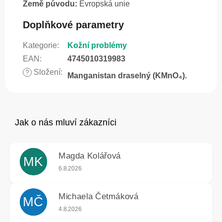
Země původu:
Evropská unie
Doplňkové parametry
Kategorie
:
Kožní problémy
EAN
:
4745010319983
Složení
:
?
Manganistan draselný (KMnO₄).
Magda Kolářová
MK
Hodnocení obchodu je 5 z 5 hvězdiček.
6.8.2026
Michaela Četmáková
MČ
Hodnocení obchodu je 5 z 5 hvězdiček.
4.8.2026