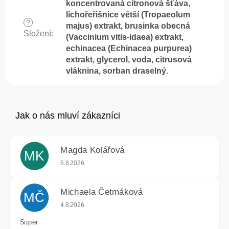
koncentrovaná citronová šťáva,
lichořeřišnice větší (Tropaeolum
?
majus) extrakt, brusinka obecná
Složení
:
(Vaccinium vitis-idaea) extrakt,
echinacea (Echinacea purpurea)
extrakt, glycerol, voda, citrusová
vláknina, sorban draselný.
Magda Kolářová
MK
Hodnocení obchodu je 5 z 5 hvězdiček.
6.8.2026
Michaela Četmáková
MČ
Hodnocení obchodu je 5 z 5 hvězdiček.
4.8.2026
Super