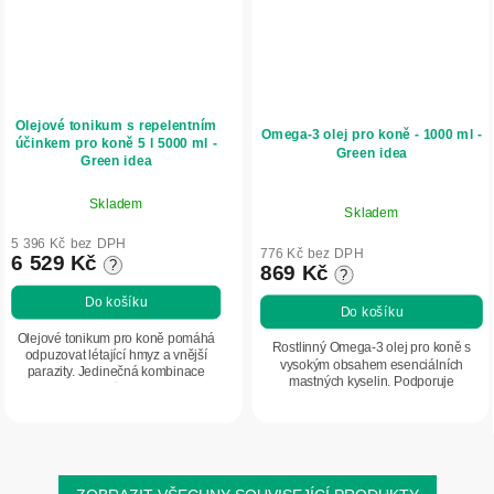
Olejové tonikum s repelentním
Omega-3 olej pro koně - 1000 ml -
účinkem pro koně 5 l 5000 ml -
Green idea
Green idea
Skladem
Skladem
5 396 Kč bez DPH
776 Kč bez DPH
6 529 Kč
?
869 Kč
?
Do košíku
Do košíku
Olejové tonikum pro koně pomáhá
Rostlinný Omega-3 olej pro koně s
odpuzovat létající hmyz a vnější
vysokým obsahem esenciálních
parazity. Jedinečná kombinace
mastných kyselin. Podporuje
přírodních olejů pečuje o srst i
kardiovaskulární, nervový, dýchací a
pokožku koně, pomáhá snižovat její
trávicí systém. Pomáhá udržovat
podráždění a...
kvalitu srsti,...