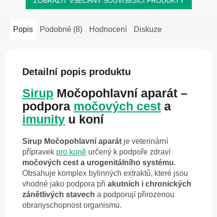
ZOBRAZIT VŠECHNY SOUVISEJÍCÍ PRODUKTY
Popis
Podobné (8)
Hodnocení
Diskuze
Detailní popis produktu
Sirup
Močopohlavní aparát –
podpora
močových cest
a
imunity
u koní
Sirup Močopohlavní aparát
je veterinární
přípravek
pro koně
určený k podpoře zdraví
močových cest a urogenitálního systému
.
Obsahuje komplex bylinných extraktů, které jsou
vhodné jako podpora při
akutních i chronických
zánětlivých stavech
a podporují přirozenou
obranyschopnost organismu.