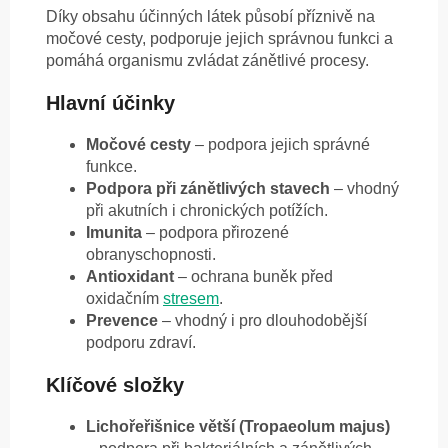
Díky obsahu účinných látek působí příznivě na
močové cesty, podporuje jejich správnou funkci a
pomáhá organismu zvládat zánětlivé procesy.
Hlavní účinky
Močové cesty
– podpora jejich správné
funkce.
Podpora při zánětlivých stavech
– vhodný
při akutních i chronických potížích.
Imunita
– podpora přirozené
obranyschopnosti.
Antioxidant
– ochrana buněk před
oxidačním
stresem
.
Prevence
– vhodný i pro dlouhodobější
podporu zdraví.
Klíčové složky
Lichořeřišnice větší (Tropaeolum majus)