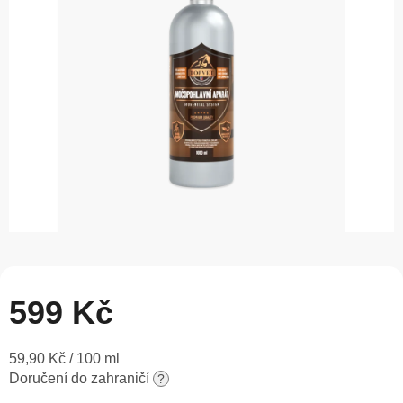
5
hvězdiček.
599 Kč
Měrná
59,90 Kč / 100 ml
cena:
Doručení do zahraničí
?