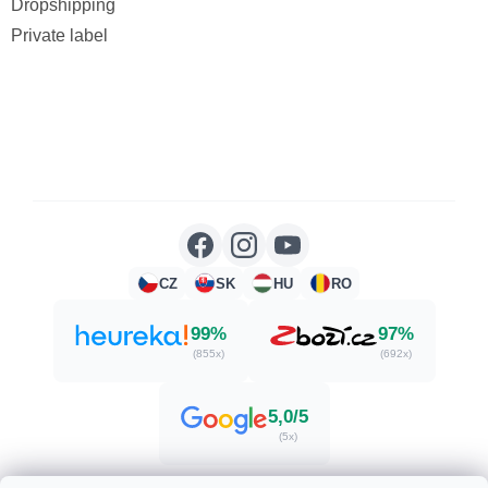
Dropshipping
Private label
CZ
SK
HU
RO
99%
97%
(855x)
(692x)
5,0/5
(5x)