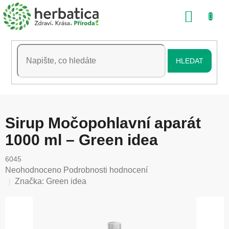
Přejít
NÁKU
na
obsah
KOŠÍK
HLEDAT
Sirup Močopohlavní aparát
1000 ml – Green idea
6045
Průměrné
Neohodnoceno
Podrobnosti hodnocení
hodnocení
Značka:
Green idea
produktu
je
0,0
z