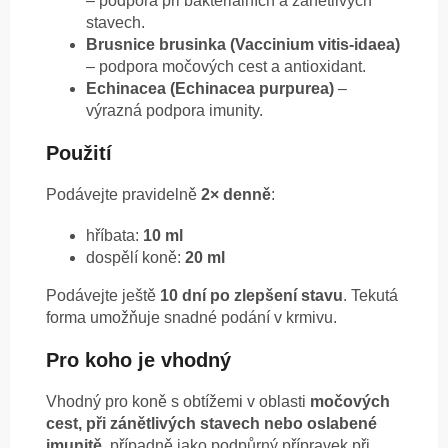
– podpora při bakteriálních a zánětlivých
stavech.
Brusnice brusinka (Vaccinium vitis-idaea)
– podpora močových cest a antioxidant.
Echinacea (Echinacea purpurea)
–
výrazná podpora imunity.
Použití
Podávejte pravidelně
2× denně
:
hříbata:
10 ml
dospělí koně:
20 ml
Podávejte ještě
10 dní po zlepšení stavu
. Tekutá
forma umožňuje snadné podání v krmivu.
Pro koho je vhodný
Vhodný pro koně s obtížemi v oblasti
močových
cest, při zánětlivých stavech nebo oslabené
imunitě
, případně jako podpůrný přípravek při