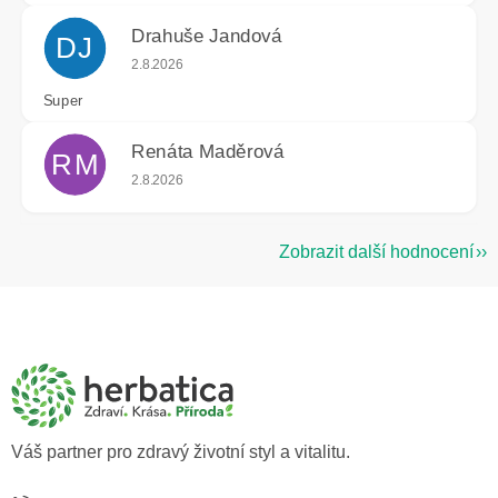
Drahuše Jandová
DJ
Hodnocení obchodu je 5 z 5 hvězdiček.
2.8.2026
Super
Renáta Maděrová
RM
Hodnocení obchodu je 5 z 5 hvězdiček.
2.8.2026
Zobrazit další hodnocení
Z
á
p
a
t
í
Váš partner pro zdravý životní styl a vitalitu.