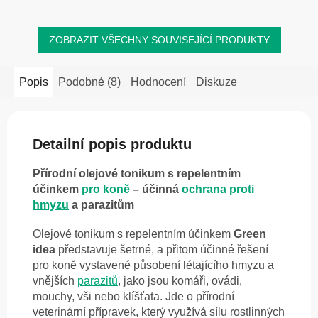
ZOBRAZIT VŠECHNY SOUVISEJÍCÍ PRODUKTY
Popis
Podobné (8)
Hodnocení
Diskuze
Detailní popis produktu
Přírodní olejové tonikum s repelentním
účinkem
pro koně
– účinná
ochrana proti
hmyzu
a parazitům
Olejové tonikum s repelentním účinkem
Green
idea
představuje šetrné, a přitom účinné řešení
pro koně vystavené působení létajícího hmyzu a
vnějších
parazitů
, jako jsou komáři, ovádi,
mouchy, vši nebo klíšťata. Jde o přírodní
veterinární přípravek, který využívá sílu rostlinných