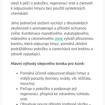
olejů k péči o pokožku, regeneraci srsti a zároveň
k odpuzování hmyzu bez použití syntetických
chemikálií.
Jeho jedinečné složení vychází z dlouholetých
zkušeností s aromaterapií a přírodní ochranou
zvířat. Kombinace mandlového, eukalyptového,
mátového a citronelového
oleje
vytváří přirozenou
bariéru, která odpuzuje hmyz, pomáhá zklidnit
podrážděnou pokožku a zanechává srst lesklou a
zdravě vypadající.
Hlavní výhody olejového tonika pro koně:
Pomáhá účinně odpuzovat létající hmyz a
vnější parazity (komáry, ovády, vši, klíšťata,
mouchy).
Pečuje o pokožku a podporuje její
regeneraci, přispívá ke zdravému vzhledu
srsti.
Obsahuje pouze přírodní rostlinné složky –