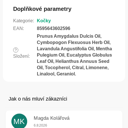
Doplňkové parametry
Kategorie
:
Kočky
EAN
:
8595643602596
Prunus Amygdalus Dulcis Oil,
Cymbopogon Flexuosus Herb Oil,
Lavandula Angustifolia Oil, Mentha
?
Pulegium Oil, Eucalyptus Globulus
Složení
:
Leaf Oil, Helianthus Annuus Seed
Oil, Tocopherol, Citral, Limonene,
Linalool, Geraniol.
Magda Kolářová
MK
Hodnocení obchodu je 5 z 5 hvězdiček.
6.8.2026