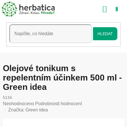
Přejít
NÁKU
na
obsah
KOŠÍK
HLEDAT
Olejové tonikum s
repelentním účinkem 500 ml -
Green idea
5134
Průměrné
Neohodnoceno
Podrobnosti hodnocení
hodnocení
Značka:
Green idea
produktu
je