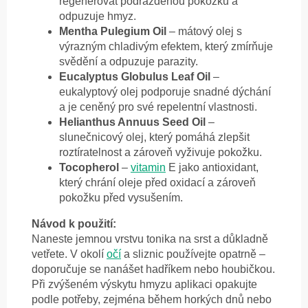
regenerovat podrážděnou pokožku a
odpuzuje hmyz.
Mentha Pulegium Oil
– mátový olej s
výrazným chladivým efektem, který zmírňuje
svědění a odpuzuje parazity.
Eucalyptus Globulus Leaf Oil
–
eukalyptový olej podporuje snadné dýchání
a je ceněný pro své repelentní vlastnosti.
Helianthus Annuus Seed Oil
–
slunečnicový olej, který pomáhá zlepšit
roztíratelnost a zároveň vyživuje pokožku.
Tocopherol
–
vitamin
E jako antioxidant,
který chrání oleje před oxidací a zároveň
pokožku před vysušením.
Návod k použití:
Naneste jemnou vrstvu tonika na srst a důkladně
vetřete. V okolí
očí
a sliznic používejte opatrně –
doporučuje se nanášet hadříkem nebo houbičkou.
Při zvýšeném výskytu hmyzu aplikaci opakujte
podle potřeby, zejména během horkých dnů nebo