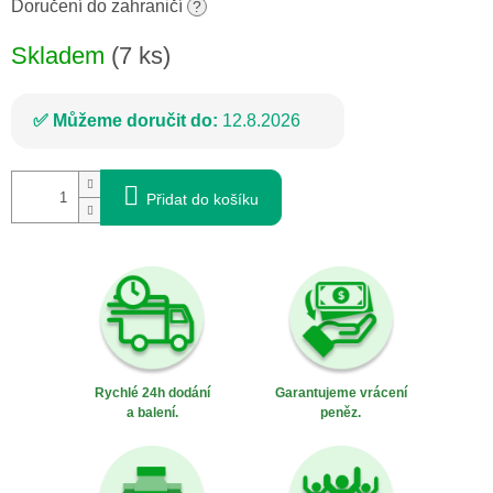
cena:
Doručení do zahraničí
?
Skladem
(7 ks)
Můžeme doručit do:
12.8.2026
Přidat do košíku
Rychlé 24h dodání
Garantujeme vrácení
a balení.
peněz.