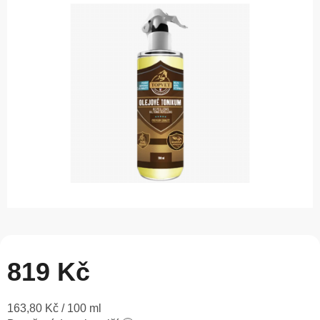
0,0
z
5
hvězdiček.
819 Kč
Měrná
163,80 Kč / 100 ml