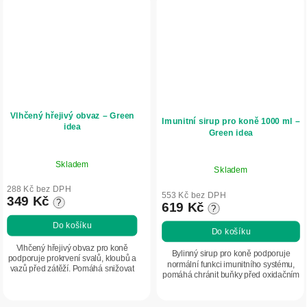
Vlhčený hřejivý obvaz – Green
Imunitní sirup pro koně 1000 ml –
idea
Green idea
Skladem
Skladem
288 Kč bez DPH
553 Kč bez DPH
349 Kč
?
619 Kč
?
Do košíku
Do košíku
Vlhčený hřejivý obvaz pro koně
Bylinný sirup pro koně podporuje
podporuje prokrvení svalů, kloubů a
normální funkci imunitního systému,
vazů před zátěží. Pomáhá snižovat
pomáhá chránit buňky před oxidačním
riziko zranění, uvolňuje ztuhlost a
stresem a přispívá k odolnosti
připravuje pohybový aparát na
organismu. Obsahuje echinaceu,...
výkon....