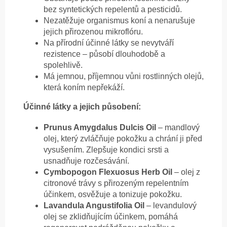
bez syntetických repelentů a pesticidů.
Nezatěžuje organismus koní a nenarušuje
jejich přirozenou mikroflóru.
Na přírodní účinné látky se nevytváří
rezistence – působí dlouhodobě a
spolehlivě.
Má jemnou, příjemnou vůni rostlinných olejů,
která koním nepřekáží.
Účinné látky a jejich působení:
Prunus Amygdalus Dulcis Oil
– mandlový
olej, který zvláčňuje pokožku a chrání ji před
vysušením. Zlepšuje kondici srsti a
usnadňuje rozčesávání.
Cymbopogon Flexuosus Herb Oil
– olej z
citronové trávy s přirozeným repelentním
účinkem, osvěžuje a tonizuje pokožku.
Lavandula Angustifolia Oil
– levandulový
olej se zklidňujícím účinkem, pomáhá