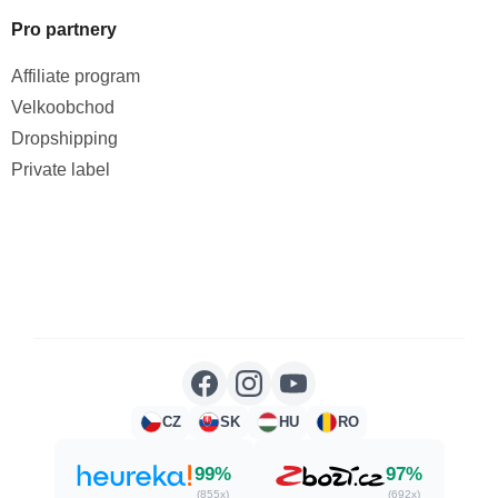
Pro partnery
Affiliate program
Velkoobchod
Dropshipping
Private label
CZ
SK
HU
RO
99%
97%
(855x)
(692x)