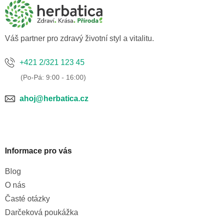
a
t
í
Váš partner pro zdravý životní styl a vitalitu.
+421 2/321 123 45
ahoj@herbatica.cz
Informace pro vás
Blog
O nás
Časté otázky
Darčeková poukážka