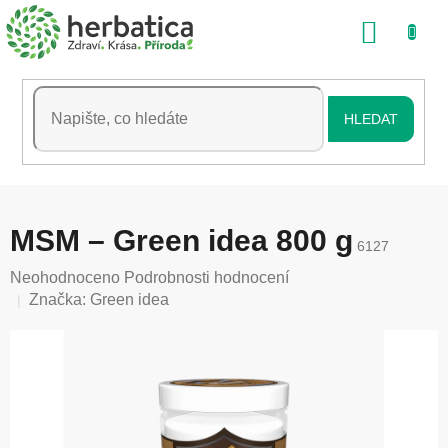
Přejít
NÁKU
na
obsah
KOŠÍK
HLEDAT
MSM – Green idea 800 g
6127
Průměrné
Neohodnoceno
Podrobnosti hodnocení
hodnocení
Značka:
Green idea
produktu
je
0,0
z
5
hvězdiček.