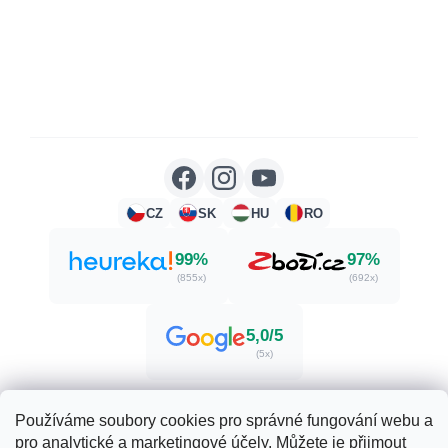
CZ
SK
HU
RO
99%
97%
(855x)
(692x)
5,0/5
(5x)
Používáme soubory cookies pro správné fungování webu a
pro analytické a marketingové účely. Můžete je přijmout