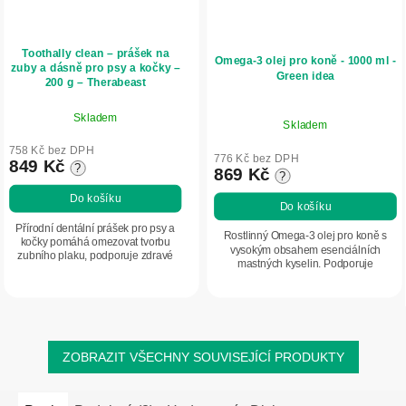
Toothally clean – prášek na
Omega-3 olej pro koně - 1000 ml -
zuby a dásně pro psy a kočky –
Green idea
200 g – Therabeast
Skladem
Skladem
758 Kč bez DPH
776 Kč bez DPH
849 Kč
?
869 Kč
?
Do košíku
Do košíku
Přírodní dentální prášek pro psy a
Rostlinný Omega-3 olej pro koně s
kočky pomáhá omezovat tvorbu
vysokým obsahem esenciálních
zubního plaku, podporuje zdravé
mastných kyselin. Podporuje
dásně a přispívá ke svěžejšímu
kardiovaskulární, nervový, dýchací a
dechu. Obsahuje mořskou řasu
trávicí systém. Pomáhá udržovat
Ascophyllum nodosum,...
kvalitu srsti,...
ZOBRAZIT VŠECHNY SOUVISEJÍCÍ PRODUKTY