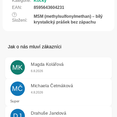
Kategorie
:
Kočky
EAN
:
8595643604231
?
MSM (methylsulfonylmethan) – bílý
Složení
:
krystalický prášek bez zápachu
Magda Kolářová
MK
Hodnocení obchodu je 5 z 5 hvězdiček.
6.8.2026
Michaela Četmáková
MČ
Hodnocení obchodu je 5 z 5 hvězdiček.
4.8.2026
Super
Drahuše Jandová
DJ