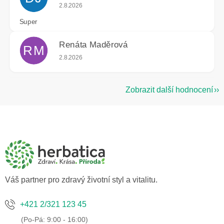
Hodnocení obchodu je 5 z 5 hvězdiček.
2.8.2026
Super
Renáta Maděrová
RM
Hodnocení obchodu je 5 z 5 hvězdiček.
2.8.2026
Zobrazit další hodnocení
Z
á
p
a
t
í
Váš partner pro zdravý životní styl a vitalitu.
+421 2/321 123 45