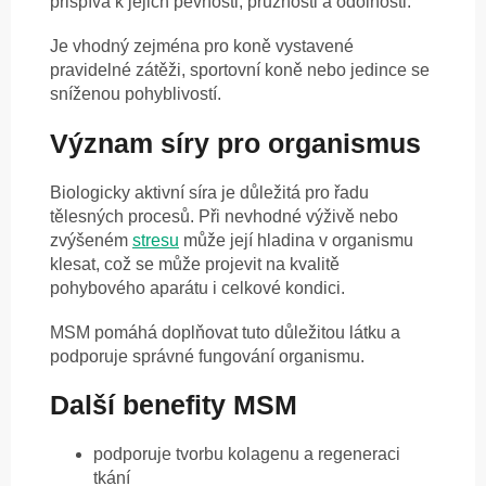
přispívá k jejich pevnosti, pružnosti a odolnosti.
Je vhodný zejména pro koně vystavené
pravidelné zátěži, sportovní koně nebo jedince se
sníženou pohyblivostí.
Význam síry pro organismus
Biologicky aktivní síra je důležitá pro řadu
tělesných procesů. Při nevhodné výživě nebo
zvýšeném
stresu
může její hladina v organismu
klesat, což se může projevit na kvalitě
pohybového aparátu i celkové kondici.
MSM pomáhá doplňovat tuto důležitou látku a
podporuje správné fungování organismu.
Další benefity MSM
podporuje tvorbu kolagenu a regeneraci
tkání