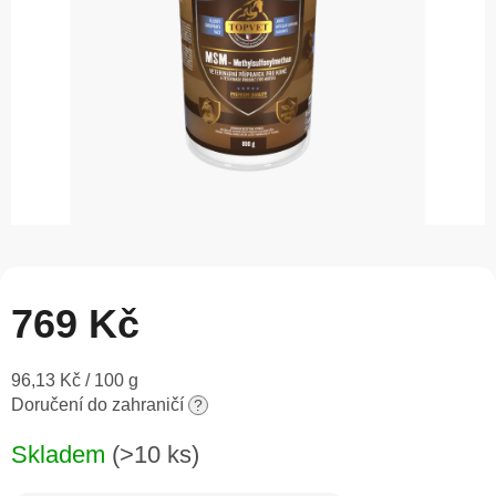
769 Kč
Měrná
96,13 Kč / 100 g
cena:
Doručení do zahraničí
?
Skladem
(>10 ks)