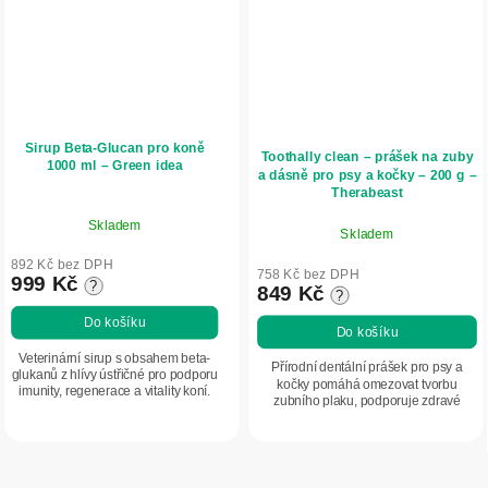
Sirup Beta-Glucan pro koně
Toothally clean – prášek na zuby
1000 ml – Green idea
a dásně pro psy a kočky – 200 g –
Therabeast
Skladem
Skladem
892 Kč bez DPH
758 Kč bez DPH
999 Kč
?
849 Kč
?
Do košíku
Do košíku
Veterinární sirup s obsahem beta-
Přírodní dentální prášek pro psy a
glukanů z hlívy ústřičné pro podporu
kočky pomáhá omezovat tvorbu
imunity, regenerace a vitality koní.
zubního plaku, podporuje zdravé
Přispívá k antioxidační ochraně,
dásně a přispívá ke svěžejšímu dechu.
pomáhá snižovat únavu a
Obsahuje mořskou řasu Ascophyllum
podporuje...
nodosum,...