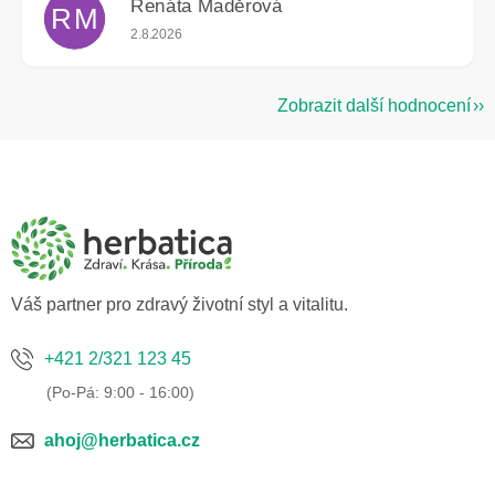
Renáta Maděrová
RM
Hodnocení obchodu je 5 z 5 hvězdiček.
2.8.2026
Zobrazit další hodnocení
Z
á
p
a
t
í
Váš partner pro zdravý životní styl a vitalitu.
+421 2/321 123 45
ahoj@herbatica.cz