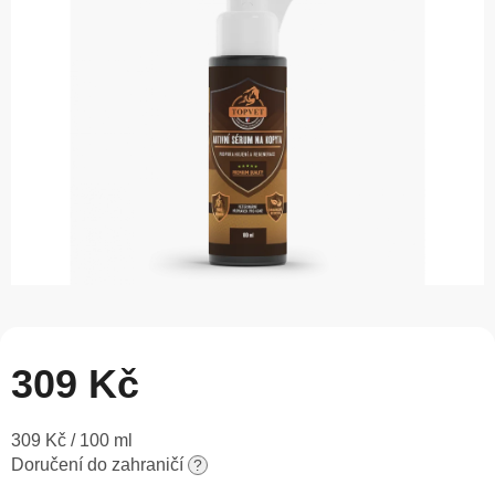
5
hvězdiček.
309 Kč
Měrná
309 Kč / 100 ml
cena:
Doručení do zahraničí
?