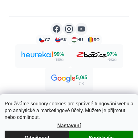
CZ
SK
HU
RO
99%
97%
(855x)
(692x)
5,0/5
(5x)
Používáme soubory cookies pro správné fungování webu a
pro analytické a marketingové účely. Můžete je přijmout
Vytvořil Shoptet
nebo odmítnout.
Nastavení
Copyright 2026
Zdraví. Krása. Příroda.
. Všechna práva
Odmítnout
Souhlasím
vyhrazena.
Upravit nastavení cookies