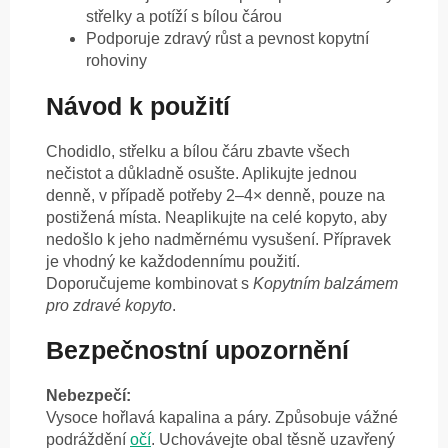
střelky a potíží s bílou čárou
Podporuje zdravý růst a pevnost kopytní
rohoviny
Návod k použití
Chodidlo, střelku a bílou čáru zbavte všech
nečistot a důkladně osušte. Aplikujte jednou
denně, v případě potřeby 2–4× denně, pouze na
postižená místa. Neaplikujte na celé kopyto, aby
nedošlo k jeho nadměrnému vysušení. Přípravek
je vhodný ke každodennímu použití.
Doporučujeme kombinovat s
Kopytním balzámem
pro zdravé kopyto
.
Bezpečnostní upozornění
Nebezpečí:
Vysoce hořlavá kapalina a páry. Způsobuje vážné
podráždění
očí
. Uchovávejte obal těsně uzavřený