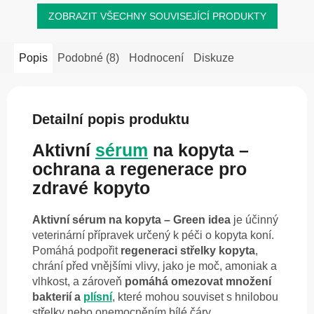
ZOBRAZIT VŠECHNY SOUVISEJÍCÍ PRODUKTY
Popis
Podobné (8)
Hodnocení
Diskuze
Detailní popis produktu
Aktivní
sérum
na kopyta –
ochrana a regenerace pro
zdravé kopyto
Aktivní sérum na kopyta – Green idea
je účinný
veterinární přípravek určený k péči o kopyta koní.
Pomáhá podpořit
regeneraci střelky kopyta
,
chrání před vnějšími vlivy, jako je moč, amoniak a
vlhkost, a zároveň
pomáhá omezovat množení
bakterií a
plísní
, které mohou souviset s hnilobou
střelky nebo onemocněním bílé čáry.