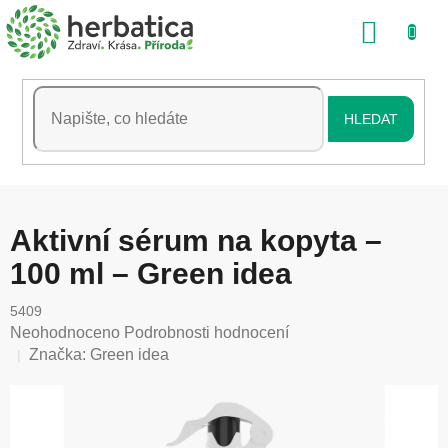
Přejít
NÁKU
na
obsah
KOŠÍK
HLEDAT
Aktivní sérum na kopyta –
100 ml – Green idea
5409
Průměrné
Neohodnoceno
Podrobnosti hodnocení
hodnocení
Značka:
Green idea
produktu
je
0,0
z