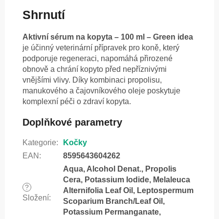
Shrnutí
Aktivní sérum na kopyta – 100 ml – Green idea
je účinný veterinární přípravek pro koně, který
podporuje regeneraci, napomáhá přirozené
obnově a chrání kopyto před nepříznivými
vnějšími vlivy. Díky kombinaci propolisu,
manukového a čajovníkového oleje poskytuje
komplexní péči o zdraví kopyta.
Doplňkové parametry
Kategorie
:
Kočky
EAN
:
8595643604262
Aqua, Alcohol Denat., Propolis
Cera, Potassium Iodide, Melaleuca
?
Alternifolia Leaf Oil, Leptospermum
Složení
:
Scoparium Branch/Leaf Oil,
Potassium Permanganate,