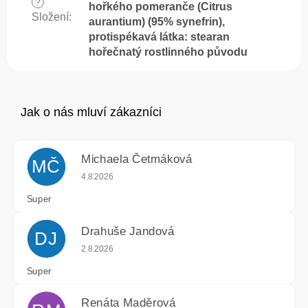
?
hořkého pomeranče (Citrus
Složení
:
aurantium) (95% synefrin),
protispékavá látka: stearan
hořečnatý rostlinného původu
Michaela Četmáková
MČ
Hodnocení obchodu je 5 z 5 hvězdiček.
4.8.2026
Super
Drahuše Jandová
DJ
Hodnocení obchodu je 5 z 5 hvězdiček.
2.8.2026
Super
Renáta Maděrová