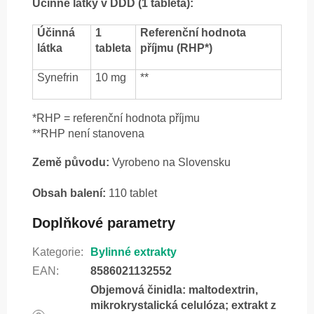
Účinné látky v DDD (1 tableta):
Účinná
1
Referenční hodnota
látka
tableta
příjmu (RHP*)
Synefrin
10 mg
**
*RHP = referenční hodnota příjmu
**RHP není stanovena
Země původu:
Vyrobeno na Slovensku
Obsah balení:
110 tablet
Doplňkové parametry
Kategorie
:
Bylinné extrakty
EAN
:
8586021132552
Objemová činidla: maltodextrin,
mikrokrystalická celulóza; extrakt z