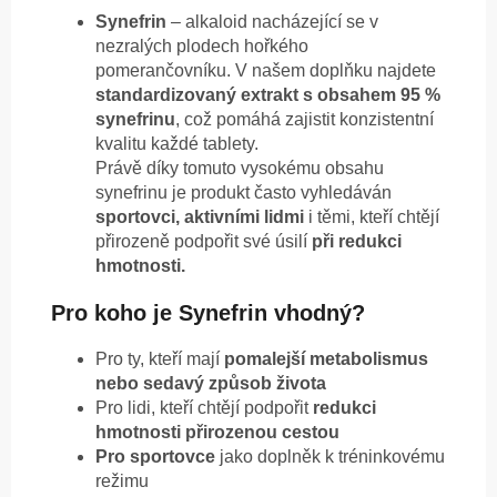
Synefrin
– alkaloid nacházející se v
nezralých plodech hořkého
pomerančovníku. V našem doplňku najdete
standardizovaný extrakt s obsahem 95 %
synefrinu
, což pomáhá zajistit konzistentní
kvalitu každé tablety.
Právě díky tomuto vysokému obsahu
synefrinu je produkt často vyhledáván
sportovci, aktivními lidmi
i těmi, kteří chtějí
přirozeně podpořit své úsilí
při redukci
hmotnosti.
Pro koho je Synefrin vhodný?
Pro ty, kteří mají
pomalejší metabolismus
nebo sedavý způsob života
Pro lidi, kteří chtějí podpořit
redukci
hmotnosti přirozenou cestou
Pro sportovce
jako doplněk k tréninkovému
režimu