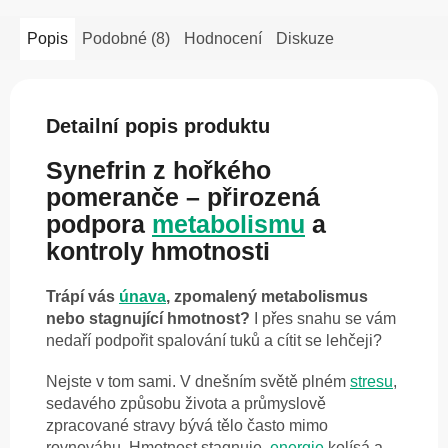
Popis
Podobné (8)
Hodnocení
Diskuze
Detailní popis produktu
Synefrin z hořkého
pomeranče – přirozená
podpora
metabolismu
a
kontroly hmotnosti
Trápí vás
únava
, zpomalený metabolismus
nebo stagnující hmotnost?
I přes snahu se vám
nedaří podpořit spalování tuků a cítit se lehčeji?
Nejste v tom sami. V dnešním světě plném
stresu
,
sedavého způsobu života a průmyslově
zpracované stravy bývá tělo často mimo
rovnováhu. Hmotnost stagnuje,
energie
kolísá a