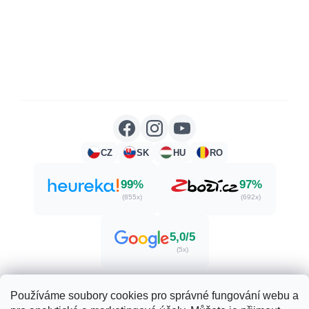
CZ
SK
HU
RO
99%
97%
(855x)
(692x)
5,0/5
(5x)
Používáme soubory cookies pro správné fungování webu a