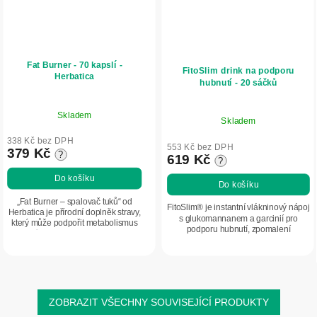
Fat Burner - 70 kapslí -
FitoSlim drink na podporu
Herbatica
hubnutí - 20 sáčků
Skladem
Skladem
338 Kč bez DPH
553 Kč bez DPH
379 Kč
?
619 Kč
?
Do košíku
Do košíku
„Fat Burner – spalovač tuků“ od
FitoSlim® je instantní vlákninový nápoj
Herbatica je přírodní doplněk stravy,
s glukomannanem a garcinií pro
který může podpořit metabolismus
podporu hubnutí, zpomalení
tuků a dodat energii během
vstřebávání kalorií a lepší trávení.
redukčního režimu. Obsahuje
Příznivě působí na střevní mikroflóru....
extrakty ze...
ZOBRAZIT VŠECHNY SOUVISEJÍCÍ PRODUKTY