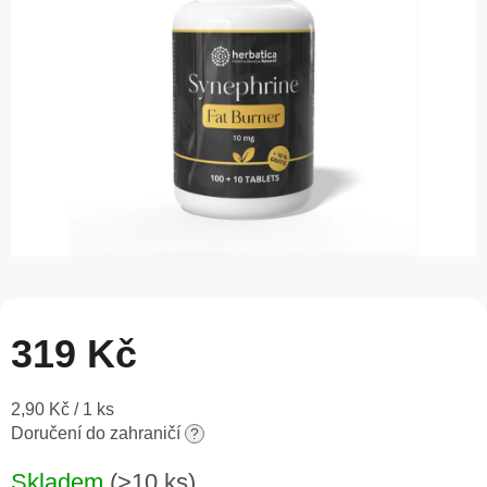
5
hvězdiček.
319 Kč
Měrná
2,90 Kč / 1 ks
cena:
Doručení do zahraničí
?
Skladem
(>10 ks)