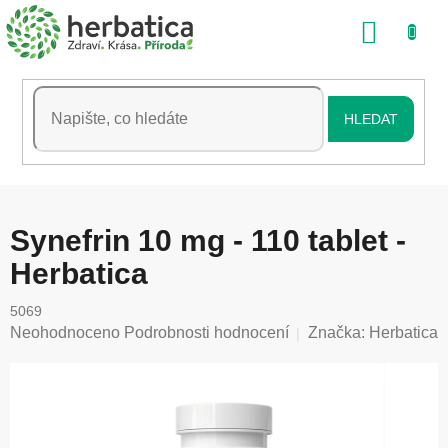
Přejít
NÁKU
na
obsah
KOŠÍK
HLEDAT
Synefrin 10 mg - 110 tablet -
Herbatica
5069
Průměrné
Neohodnoceno
Podrobnosti hodnocení
Značka:
Herbatica
hodnocení
produktu
je
0,0
z