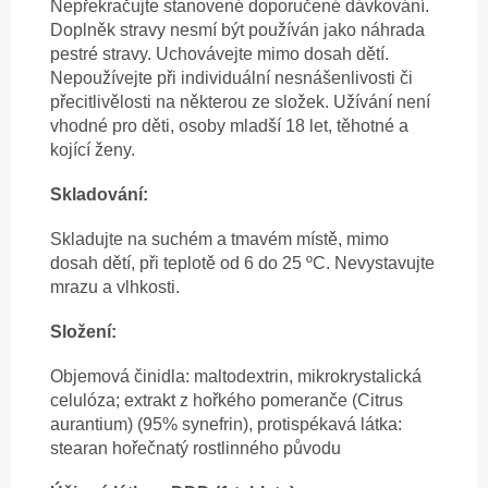
Nepřekračujte stanovené doporučené dávkování.
Doplněk stravy nesmí být používán jako náhrada
pestré stravy. Uchovávejte mimo dosah dětí.
Nepoužívejte při individuální nesnášenlivosti či
přecitlivělosti na některou ze složek. Užívání není
vhodné pro děti, osoby mladší 18 let, těhotné a
kojící ženy.
Skladování:
Skladujte na suchém a tmavém místě, mimo
dosah dětí, při teplotě od 6 do 25 ºC. Nevystavujte
mrazu a vlhkosti.
Složení:
Objemová činidla: maltodextrin, mikrokrystalická
celulóza; extrakt z hořkého pomeranče (Citrus
aurantium) (95% synefrin), protispékavá látka:
stearan hořečnatý rostlinného původu