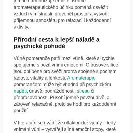
jemně harmonizuje emoce. Kromě
aromaterapeutického účinku pomáhá osvěžit
vzduch v místnosti, provonět prostor a vytvořit
příjemnou atmosféru pro relaxaci i každodenní
aktivity.
Přírodní cesta k lepší náladě a
psychické pohodě
Vůně pomeranče patří mezi vůně, které si rychle
spojujeme s pozitivními emocemi. Citrusové silice
jsou oblíbené pro svěží aroma spojené s pocitem
radosti, vitality a lehkosti.
Aromaterapie
pomerančem může být vhodná při psychickém
napětí
, únavě, podrážděnosti,
stresu
či
přepracovanosti. Působí jemně povzbudivě, a
zároveň relaxačně, proto se hodí pro každodenní
použití.
V literatuře se uvádí, že olfaktorické vjemy – tedy
vnímání vůní – vytvářejí silné emoční stopy, které