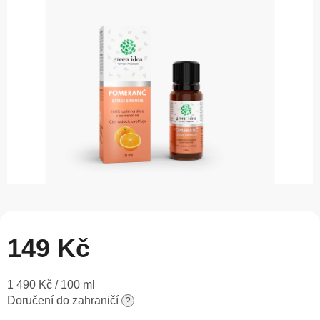
5
hvězdiček.
149 Kč
Měrná
1 490 Kč / 100 ml
cena:
Doručení do zahraničí
?