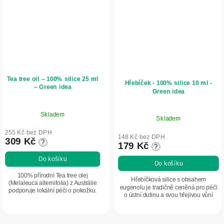
Tea tree oil – 100% silice 25 ml
Hřebíček - 100% silice 10 ml -
– Green idea
Green idea
Skladem
Skladem
255 Kč bez DPH
148 Kč bez DPH
309 Kč
?
179 Kč
?
Do košíku
Do košíku
100% přírodní Tea tree olej
Hřebíčková silice s obsahem
(Melaleuca alternifolia) z Austrálie
eugenolu je tradičně ceněná pro péči
podporuje lokální péči o pokožku.
o ústní dutinu a svou hřejivou vůní
Je vhodný pro péči při drobných
pomáhá uvolnit napětí. Vhodná do
poraněních, po bodnutí hmyzem, při
aromalampy, koupele nebo masážních
drobném...
směsí....