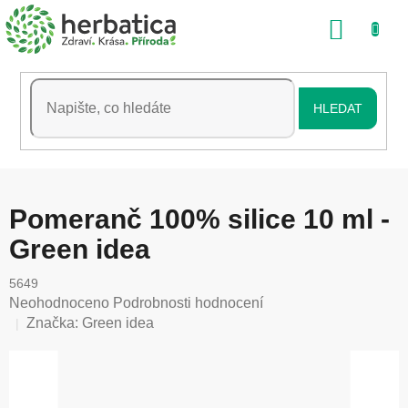
Přejít
NÁKU
na
obsah
KOŠÍK
HLEDAT
Pomeranč 100% silice 10 ml -
Green idea
5649
Průměrné
Neohodnoceno
Podrobnosti hodnocení
hodnocení
Značka:
Green idea
produktu
je
0,0
z