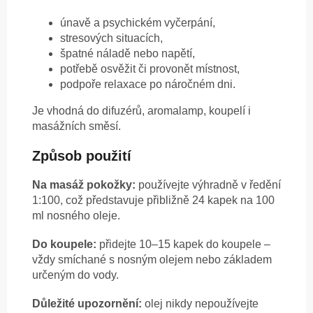
únavě a psychickém vyčerpání,
stresových situacích,
špatné náladě nebo napětí,
potřebě osvěžit či provonět místnost,
podpoře relaxace po náročném dni.
Je vhodná do difuzérů, aromalamp, koupelí i
masážních směsí.
Způsob použití
Na masáž pokožky:
používejte výhradně v ředění
1:100, což představuje přibližně 24 kapek na 100
ml nosného oleje.
Do koupele:
přidejte 10–15 kapek do koupele –
vždy smíchané s nosným olejem nebo základem
určeným do vody.
Důležité upozornění:
olej nikdy nepoužívejte