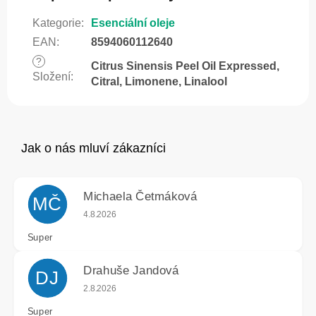
Kategorie
:
Esenciální oleje
EAN
:
8594060112640
?
Citrus Sinensis Peel Oil Expressed,
Složení
:
Citral, Limonene, Linalool
Michaela Četmáková
MČ
Hodnocení obchodu je 5 z 5 hvězdiček.
4.8.2026
Super
Drahuše Jandová
DJ
Hodnocení obchodu je 5 z 5 hvězdiček.
2.8.2026
Super