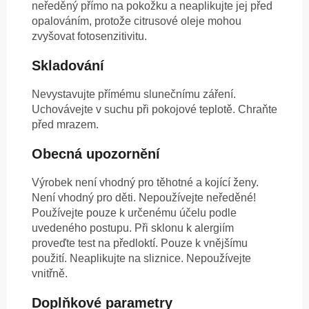
neředěný přímo na pokožku a neaplikujte jej před
opalováním, protože citrusové oleje mohou
zvyšovat fotosenzitivitu.
Skladování
Nevystavujte přímému slunečnímu záření.
Uchovávejte v suchu při pokojové teplotě. Chraňte
před mrazem.
Obecná upozornění
Výrobek není vhodný pro těhotné a kojící ženy.
Není vhodný pro děti. Nepoužívejte neředěné!
Používejte pouze k určenému účelu podle
uvedeného postupu. Při sklonu k alergiím
proveďte test na předloktí. Pouze k vnějšímu
použití. Neaplikujte na sliznice. Nepoužívejte
vnitřně.
Doplňkové parametry