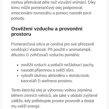
mohou přetrvávat déle než vizuální vnímání. Díky
tomu může pomerančový olej podporovat
emocionální rovnováhu a pomoci navodit pocit
pohody.
Osvěžení vzduchu a provonění
prostoru
Pomerančová silice je ceněná pro své přirozeně
osvěžující vlastnosti. Při použití v aromalampě,
difuzéru či zvlhčovači vzduchu pomáhá:
osvěžit vzduch a potlačit nežádoucí pachy,
navodit příjemnou a svěží vůni,
vytvořit útulnou atmosféru v domácnosti,
kanceláři či wellness prostoru.
Tento éterický olej je výbornou volbou zejména
během zimních měsíců, ale také v období zvýšené
zátěže, kdy potřebujete prostor provonět a dodat
mu svěží energii.