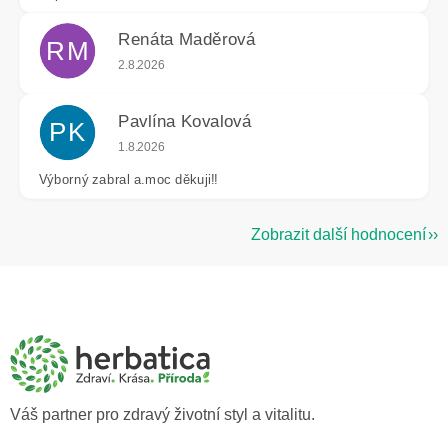
Renáta Maděrová
RM
Hodnocení obchodu je 5 z 5 hvězdiček.
2.8.2026
Pavlína Kovalová
PK
Hodnocení obchodu je 5 z 5 hvězdiček.
1.8.2026
Výborný zabral a.moc děkuji!!
Zobrazit další hodnocení
Z
á
p
a
t
í
Váš partner pro zdravý životní styl a vitalitu.