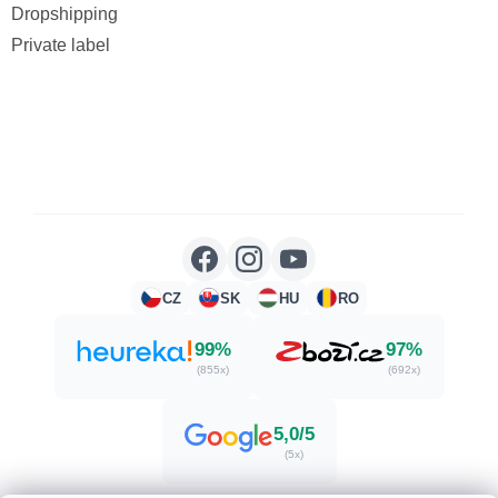
Dropshipping
Private label
CZ
SK
HU
RO
99%
97%
(855x)
(692x)
5,0/5
(5x)