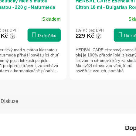
peutický med s mátou
HERBAL CARE Esenciální 
natou - 220 g - Naturmeda
Citron 10 ml - Bulgarian Ro
Karlovo
Skladem
Sk
č bez DPH
189 Kč bez DPH
 Kč
229 Kč
Do košíku
Do ko
?
?
eutický med s mátou klasnatou
HERBAL CARE citronový esenciá
turmeda přináší osvěžující chuť
olej je 100% přírodní olej získan
emný pocit lehkosti po jídle.
lisováním citronové kůry za stud
 podporuje trávení, zanechává
Má svěží citrusovou vůni, která
 dech a harmonizačně působí...
osvěžuje vzduch, pomáhá
neutralizovat...
Diskuze
Dop