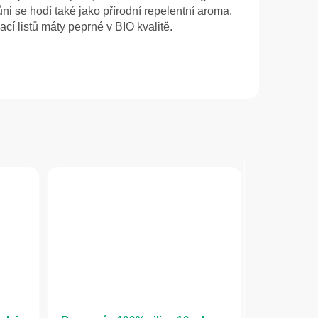
i se hodí také jako přírodní repelentní aroma.
ací listů máty peprné v BIO kvalitě.