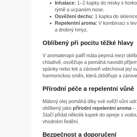
Inhalace:
1–2 kapky do misky s horkou
rýmě a ucpaném nose.
Osvěžení dechu:
1 kapka do sklenice
Repelentní aroma:
V kombinaci s lev
a drobný hmyz.
Oblíbený při pocitu těžké hlavy
V aromaterapii patří máta peprná mezi oblíb
chladivě, osvěžuje a pomáhá navodit příje
spánky nebo krk a zároveň vdechovat její s
harmonickou směs, která zklidňuje a zárov
Přírodní péče a repelentní vůně
Mátový olej pomáhá díky své svěží vůni udr
oblíbený jako
přírodní repelentní aroma
– 
Stačí přidat několik kapek do spreje s vod
vhodném ředění.
Bezpečnost a doporučení