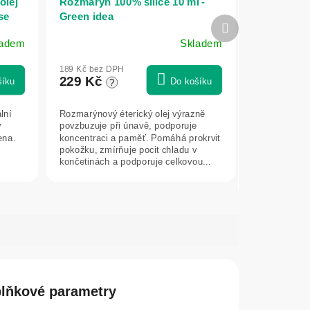
olej
Rozmarýn 100% silice 10 ml -
se
Green idea
Další
produkt
ladem
Skladem
189 Kč bez DPH
229 Kč
šíku
Do košíku
?
lní
Rozmarýnový éterický olej výrazně
ý
povzbuzuje při únavě, podporuje
ena.
koncentraci a paměť. Pomáhá prokrvit
pokožku, zmírňuje pocit chladu v
končetinách a podporuje celkovou...
lňkové parametry