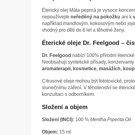
Éterický olej Máta peprná je vysoce koncentr
nepoužívejte
neředěný na pokožku
ani k
například mandlovým, kokosovým nebo jojob
vhodný pro děti do 6 let a těhotné ženy.
Éterické oleje Dr. Feelgood – či
Dr. Feelgood
nabízí 100% přírodní éterické
Neobsahují syntetické přísady, konzervanty 
aromaterapii, kosmetice, masážích, kou
Citrusové oleje mohou být fototoxické, prot
slunečnímu záření. V těhotenství se éterick
konzultaci s odborníkem.
Složení a objem
Složení (INCI):
100 %
Mentha Piperita Oil
Objem:
15 ml