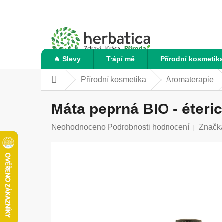
Přejít
na
obsah
🔥 Slevy
Trápí mě
Přírodní kosmetik
Přírodní kosmetika
Aromaterapie
Domů
Máta peprná BIO - éteric
Průměrné
Neohodnoceno
Podrobnosti hodnocení
Značk
hodnocení
produktu
je
0,0
z
5
hvězdiček.