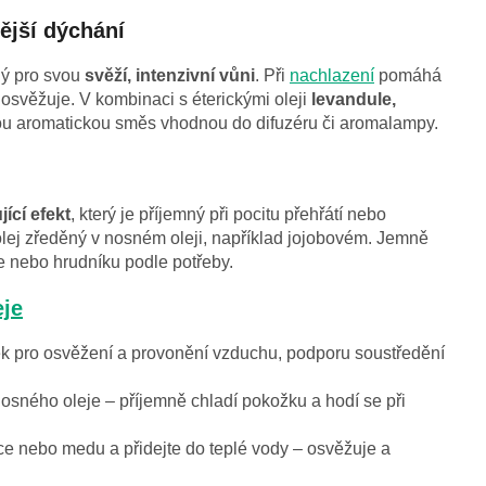
ější dýchání
ný pro svou
svěží, intenzivní vůni
. Při
nachlazení
pomáhá
 osvěžuje. V kombinaci s éterickými oleji
levandule,
ou aromatickou směs vhodnou do difuzéru či aromalampy.
jící efekt
, který je příjemný při pocitu přehřátí nebo
olej zředěný v nosném oleji, například jojobovém. Jemně
íje nebo hrudníku podle potřeby.
eje
 pro osvěžení a provonění vzduchu, podporu soustředění
osného oleje – příjemně chladí pokožku a hodí se při
e nebo medu a přidejte do teplé vody – osvěžuje a