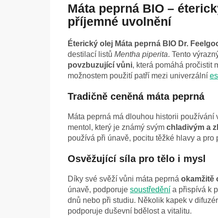
Máta peprná BIO – éterický
příjemné uvolnění
Éterický olej Máta peprná BIO Dr. Feelgo
destilací listů
Mentha piperita
. Tento výrazn
povzbuzující vůni
, která pomáhá pročistit 
možnostem použití patří mezi univerzální
es
Tradičně ceněná máta peprná
Máta peprná má dlouhou historii používání v
mentol, který je známý svým
chladivým a z
používá při únavě, pocitu těžké hlavy a pr
Osvěžující síla pro tělo i mysl
Díky své svěží vůni máta peprná
okamžitě 
únavě, podporuje
soustředění
a přispívá k 
dnů nebo při studiu. Několik kapek v difuzéru
podporuje duševní bdělost a vitalitu.