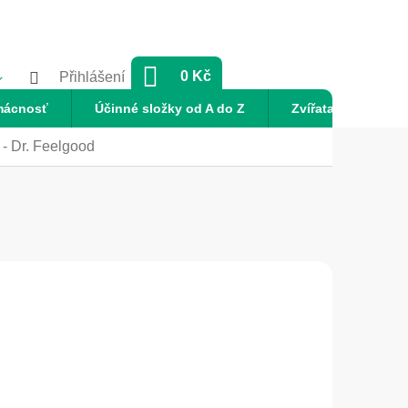
NÁKUPNÍ
0 Kč
Přihlášení
KOŠÍK
mácnosť
Účinné složky od A do Z
Zvířata
Nov
 - Dr. Feelgood