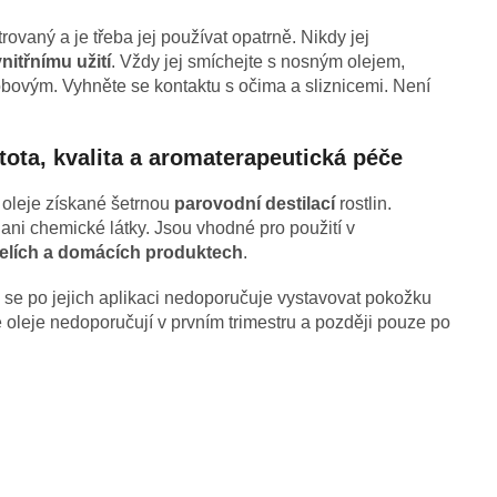
ovaný a je třeba jej používat opatrně. Nikdy jej
vnitřnímu užití
. Vždy jej smíchejte s nosným olejem,
ovým. Vyhněte se kontaktu s očima a sliznicemi. Není
stota, kvalita a aromaterapeutická péče
 oleje získané šetrnou
parovodní destilací
rostlin.
ani chemické látky. Jsou vhodné pro použití v
pelích a domácích produktech
.
o se po jejich aplikaci nedoporučuje vystavovat pokožku
é oleje nedoporučují v prvním trimestru a později pouze po