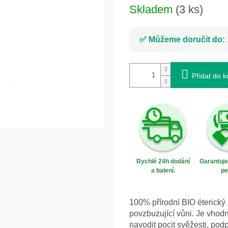
Skladem
(3 ks)
Můžeme doručit do:
Přidat do k
Rychlé 24h dodání
Garantuj
a balení.
pe
100% přírodní BIO éterický
povzbuzující vůni. Je vhod
navodit pocit svěžesti, pod