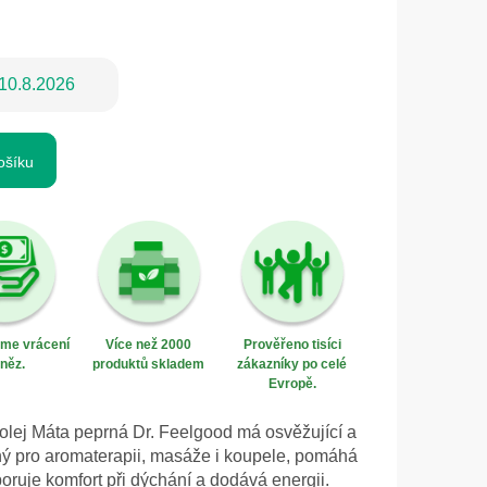
10.8.2026
ošíku
eme vrácení
Více než 2000
Prověřeno tisíci
něz.
produktů skladem
zákazníky po celé
Evropě.
 olej Máta peprná Dr. Feelgood má osvěžující a
ný pro aromaterapii, masáže i koupele, pomáhá
poruje komfort při dýchání a dodává energii.