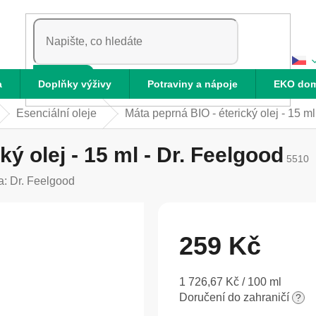
HLEDAT
a
Doplňky výživy
Potraviny a nápoje
EKO do
Esenciální oleje
Máta peprná BIO - éterický olej - 15 ml
ký olej - 15 ml - Dr. Feelgood
5510
a:
Dr. Feelgood
259 Kč
Měrná
1 726,67 Kč / 100 ml
cena:
Doručení do zahraničí
?