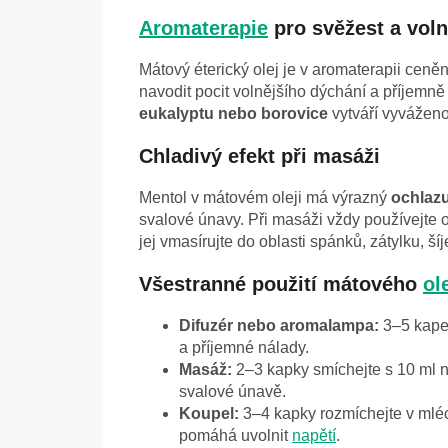
Aromaterapie
pro svěžest a voln
Mátový éterický olej je v aromaterapii ceně
navodit pocit volnějšího dýchání a příjemně
eukalyptu nebo borovice
vytváří vyvážen
Chladivý efekt při masáži
Mentol v mátovém oleji má výrazný
ochlazu
svalové únavy. Při masáži vždy používejte 
jej vmasírujte do oblasti spánků, zátylku, š
Všestranné použití mátového
ol
Difuzér nebo aromalampa:
3–5 kapek
a příjemné nálady.
Masáž:
2–3 kapky smíchejte s 10 ml n
svalové únavě.
Koupel:
3–4 kapky rozmíchejte v mléc
pomáhá uvolnit
napětí
.