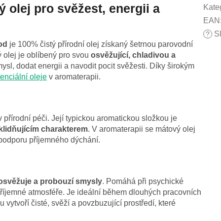
 olej pro svěžest, energii a
Kate
EAN
Sl
?
od
je 100% čistý přírodní olej získaný šetrnou parovodní
ý olej je oblíbený pro svou
osvěžující, chladivou a
mysl, dodat energii a navodit pocit svěžesti. Díky širokým
enciální oleje
v aromaterapii.
 přírodní péči. Její typickou aromatickou složkou je
klidňujícím charakterem
. V aromaterapii se mátový olej
o podporu příjemného dýchání.
osvěžuje a probouzí smysly
. Pomáhá při psychické
příjemné atmosféře. Je ideální během dlouhých pracovních
 vytvoří čisté, svěží a povzbuzující prostředí, které