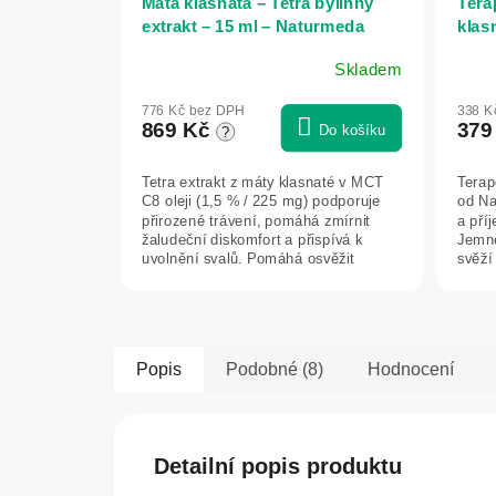
Máta klasnatá – Tetra bylinný
Tera
extrakt – 15 ml – Naturmeda
klas
Skladem
776 Kč bez DPH
338 K
869 Kč
379
Do košíku
?
Tetra extrakt z máty klasnaté v MCT
Terap
C8 oleji (1,5 % / 225 mg) podporuje
od Na
přirozené trávení, pomáhá zmírnit
a příj
žaludeční diskomfort a přispívá k
Jemně
uvolnění svalů. Pomáhá osvěžit
svěží
dech,...
Popis
Podobné (8)
Hodnocení
Detailní popis produktu