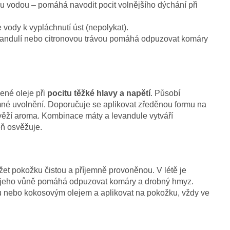
 vodou – pomáhá navodit pocit volnějšího dýchání při
 vody k vypláchnutí úst (nepolykat).
andulí nebo citronovou trávou pomáhá odpuzovat komáry
ené oleje při
pocitu těžké hlavy a napětí
. Působí
mné uvolnění. Doporučuje se aplikovat zředěnou formu na
věží aroma. Kombinace máty a levandule vytváří
eň osvěžuje.
žet pokožku čistou a příjemně provoněnou. V létě je
jeho vůně pomáhá odpuzovat komáry a drobný hmyz.
ou nebo kokosovým olejem a aplikovat na pokožku, vždy ve