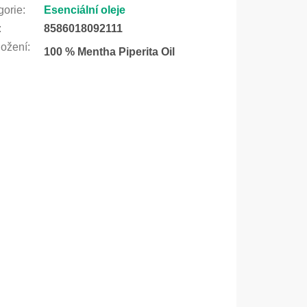
gorie
:
Esenciální oleje
:
8586018092111
ožení
:
100 % Mentha Piperita Oil