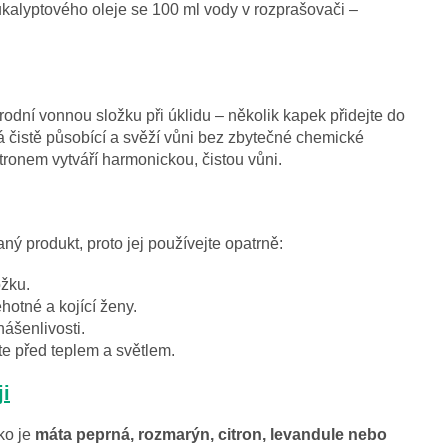
kalyptového oleje se 100 ml vody v rozprašovači –
rodní vonnou složku při úklidu – několik kapek přidejte do
 čistě působící a svěží vůni bez zbytečné chemické
tronem vytváří harmonickou, čistou vůni.
aný produkt, proto jej používejte opatrně:
žku.
hotné a kojící ženy.
nášenlivosti.
e před teplem a světlem.
ji
ko je
máta peprná, rozmarýn, citron, levandule nebo