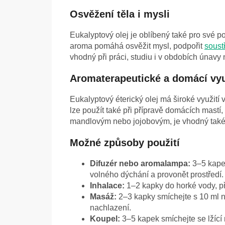
Osvěžení těla i mysli
Eukalyptový olej je oblíbený také pro své 
aroma pomáhá osvěžit mysl, podpořit
soust
vhodný při práci, studiu i v obdobích únavy
Aromaterapeutické a domácí vyu
Eukalyptový éterický olej má široké využití
lze použít také při přípravě domácích mastí,
mandlovým nebo jojobovým, je vhodný také 
Možné způsoby použití
Difuzér nebo aromalampa:
3–5 kapek
volného dýchání a provonět prostředí.
Inhalace:
1–2 kapky do horké vody, př
Masáž:
2–3 kapky smíchejte s 10 ml 
nachlazení.
Koupel:
3–5 kapek smíchejte se lžící