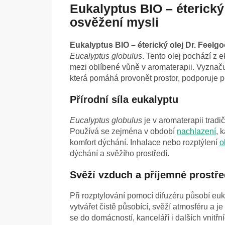
Eukalyptus BIO – éterický
osvěžení mysli
Eukalyptus BIO – éterický olej Dr. Feelg
Eucalyptus globulus
. Tento olej pochází z
mezi oblíbené vůně v aromaterapii. Vyznaču
která pomáhá provonět prostor, podporuje po
Přírodní síla eukalyptu
Eucalyptus globulus
je v aromaterapii tradi
Používá se zejména v období
nachlazení
, 
komfort dýchání. Inhalace nebo rozptýlení
o
dýchání a svěžího prostředí.
Svěží vzduch a příjemné prostře
Při rozptylování pomocí difuzéru působí eu
vytvářet čistě působící, svěží atmosféru a
se do domácností, kanceláří i dalších vnitřní