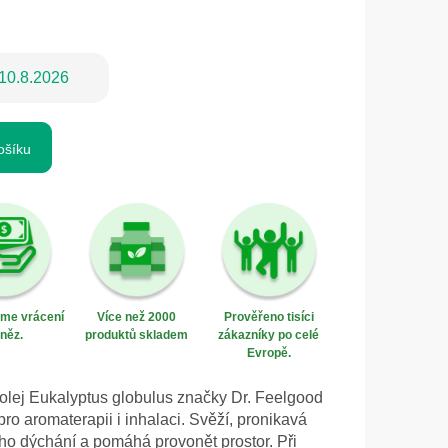
10.8.2026
ošíku
eme vrácení
Více než 2000
Prověřeno tisíci
něz.
produktů skladem
zákazníky po celé
Evropě.
 olej Eukalyptus globulus značky Dr. Feelgood
ro aromaterapii i inhalaci. Svěží, pronikavá
ho dýchání a pomáhá provonět prostor. Při