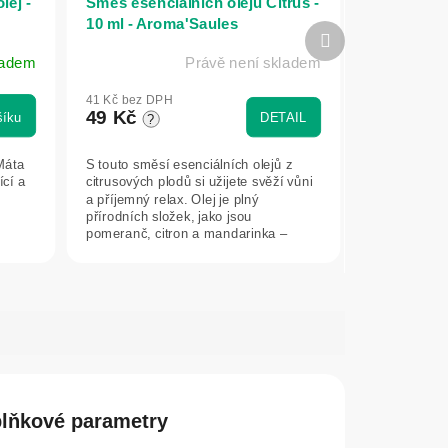
lej -
Směs esenciálních olejů Citrus -
10 ml - Aroma'Saules
Další
produkt
ladem
Právě není skladem
41 Kč bez DPH
49 Kč
šíku
DETAIL
?
Máta
S touto směsí esenciálních olejů z
cí a
citrusových plodů si užijete svěží vůni
a příjemný relax. Olej je plný
přírodních složek, jako jsou
pomeranč, citron a mandarinka –
dodá pocit...
lňkové parametry