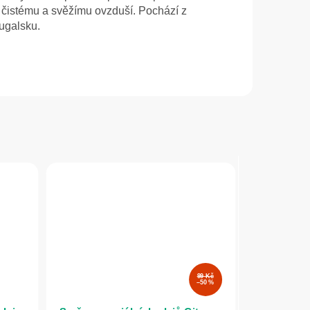
 k čistému a svěžímu ovzduší. Pochází z
ugalsku.
99 Kč
–50 %