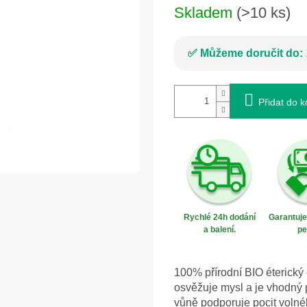
Skladem
(>10 ks)
Můžeme doručit do:
Přidat do k
Rychlé 24h dodání
Garantuj
a balení.
pe
100% přírodní BIO éterický
osvěžuje mysl a je vhodný p
vůně podporuje pocit volné