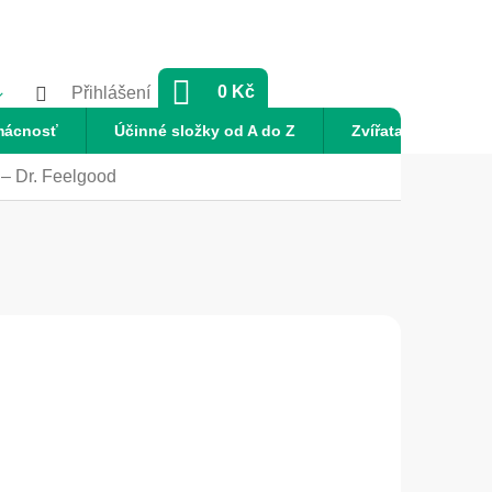
NÁKUPNÍ
0 Kč
Přihlášení
KOŠÍK
mácnosť
Účinné složky od A do Z
Zvířata
Nov
 – Dr. Feelgood