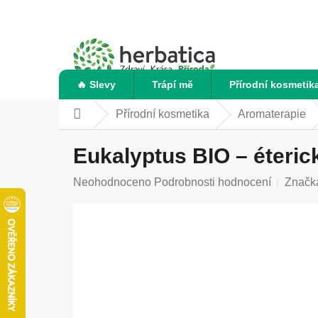
Přejít
na
obsah
🔥 Slevy
Trápí mě
Přírodní kosmetik
Přírodní kosmetika
Aromaterapie
Domů
Eukalyptus BIO – éterick
Průměrné
Neohodnoceno
Podrobnosti hodnocení
Značk
hodnocení
produktu
je
0,0
z
5
hvězdiček.