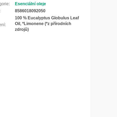
gorie
:
Esenciální oleje
:
8586018092050
100 % Eucalyptus Globulus Leaf
Oil, *Limonene (*z přírodních
ení
:
zdrojů)