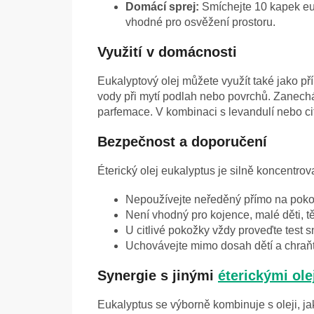
Domácí sprej:
Smíchejte 10 kapek eu
vhodné pro osvěžení prostoru.
Využití v domácnosti
Eukalyptový olej můžete využít také jako pří
vody při mytí podlah nebo povrchů. Zanechá
parfemace. V kombinaci s levandulí nebo ci
Bezpečnost a doporučení
Éterický olej eukalyptus je silně koncentrov
Nepoužívejte neředěný přímo na poko
Není vhodný pro kojence, malé děti, tě
U citlivé pokožky vždy proveďte test s
Uchovávejte mimo dosah dětí a chraňt
Synergie s jinými
éterickými ole
Eukalyptus se výborně kombinuje s oleji, ja