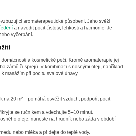
povzbuzující aromaterapeutické působení. Jeho svěží
ředění
a navodit pocit čistoty, lehkosti a harmonie. Je
 nebo vyčerpání.
žití
 v domácnosti a kosmetické péči. Kromě aromaterapie jej
 balzámů či sprejů. V kombinaci s nosnými oleji, například
k masážím při pocitu svalové únavy.
 na 20 m² – pomáhá osvěžit vzduch, podpořit pocit
ikryjte se ručníkem a vdechujte 5–10 minut.
nosného oleje, naneste na hrudník nebo záda v období
 medu nebo mléka a přidejte do teplé vody.