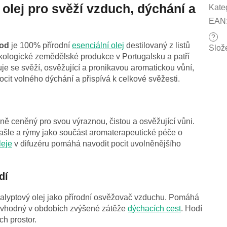
 olej pro svěží vzduch, dýchání a
Kate
EAN
?
ood
je 100% přírodní
esenciální olej
destilovaný z listů
Slož
 ekologické zemědělské produkce v Portugalsku a patří
je se svěží, osvěžující a pronikavou aromatickou vůní,
cit volného dýchání a přispívá k celkové svěžesti.
čně ceněný pro svou výraznou, čistou a osvěžující vůni.
kašle a rýmy jako součást aromaterapeutické péče o
leje
v difuzéru pomáhá navodit pocit uvolněnějšího
dí
kalyptový olej jako přírodní osvěžovač vzduchu. Pomáhá
 je vhodný v obdobích zvýšené zátěže
dýchacích cest
. Hodí
ch prostor.