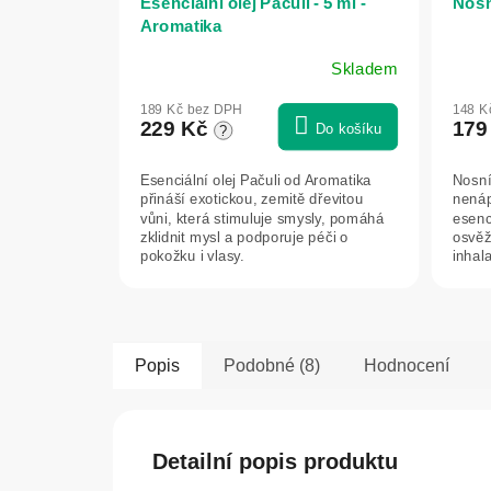
Esenciální olej Pačuli - 5 ml -
Nosní
Aromatika
Skladem
Prům
hodn
189 Kč bez DPH
148 K
prod
229 Kč
179
Do košíku
?
je
4,0
Esenciální olej Pačuli od Aromatika
Nosní 
z
přináší exotickou, zemitě dřevitou
nená
5
vůni, která stimuluje smysly, pomáhá
esenc
hvězd
zklidnit mysl a podporuje péči o
osvěž
pokožku i vlasy.
inhal
zátěže
Popis
Podobné (8)
Hodnocení
Detailní popis produktu