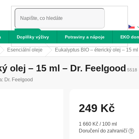
HLEDAT
a
Doplňky výživy
Potraviny a nápoje
EKO do
Esenciální oleje
Eukalyptus BIO – éterický olej – 15 ml
ý olej – 15 ml – Dr. Feelgood
5518
a:
Dr. Feelgood
249 Kč
Měrná
1 660 Kč / 100 ml
cena:
Doručení do zahraničí
?