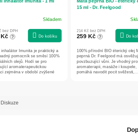
 inhalátor Imunita - 1 ml
Máta peprná BIO - éterický o
15 ml - Dr. Feelgood
Skladem
Sk
ěrné
ocení
č bez DPH
214 Kč bez DPH
uktu
 Kč
259 Kč
Do košíku
Do ko
?
?
inhalátor Imunita je praktický a
100% přírodní BIO éterický olej 
padný pomocník se směsí 100%
peprná Dr. Feelgood má osvěžují
iálních olejů. Hodí se pro
povzbuzující vůni. Je vhodný pro
iček.
ující aromaterapeutickou
aromaterapii, masáže i koupele,
aci zejména v období zvýšené
pomáhá navodit pocit svěžesti,...
,...
Diskuze
Dop