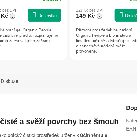
č bez DPH
123 Kč bez DPH
 Kč
149 Kč
Do košíku
Do ko
?
?
dní prací gel Organic People
Přírodní prostředek na nádobí
 čistí bílé prádlo, rozjasňuje ho
Organic People s bio mátou a
áhá zachovat jeho zářivou
limetkou účinně odstraňuje mast
.
a zanechává nádobí svěže
provoněné.
Diskuze
Dop
o čisté a svěží povrchy bez šmouh
Kate
EAN
ekologický čisticí prostředek určený k
účinnému a