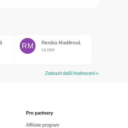
á
Renáta Maděrová
RM
e 5 z 5 hvězdiček.
Hodnocení obchodu je 5 z 5 hvězdiček.
2.8.2026
Zobrazit další hodnocení
Pro partnery
Affiliate program