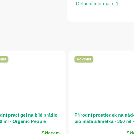
Detailní informace
nka
Novinka
dní prací gel na bílé prádlo
Přírodní prostředek na nád
00 ml - Organic People
bio máta a limetka - 350 ml -
Organic People
Skladem
Sk