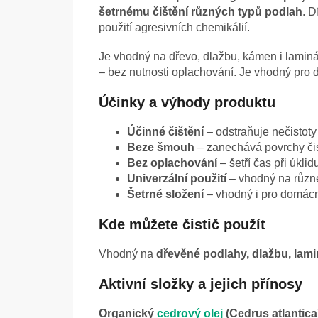
šetrnému čištění různých typů podlah
. D
použití agresivních chemikálií.
Je vhodný na dřevo, dlažbu, kámen i lamin
– bez nutnosti oplachování. Je vhodný pro 
Účinky a výhody produktu
Účinné čištění
– odstraňuje nečistoty
Beze šmouh
– zanechává povrchy čis
Bez oplachování
– šetří čas při úklid
Univerzální použití
– vhodný na různé
Šetrné složení
– vhodný i pro domácno
Kde můžete čistič použít
Vhodný na
dřevěné podlahy, dlažbu, lam
Aktivní složky a jejich přínosy
Organický
cedrový olej
(Cedrus atlantica