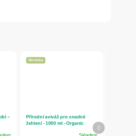
Novinka
obí –
Přírodní aviváž pro snadné
žehlení - 1000 ml - Organic
Další
People
produkt
ladem
Skladem