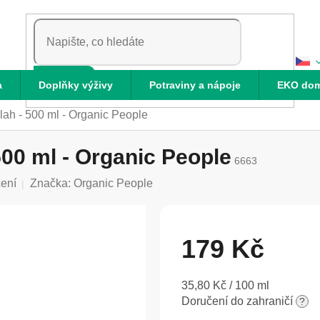
HLEDAT
a
Doplňky výživy
Potraviny a nápoje
EKO do
dlah - 500 ml - Organic People
 500 ml - Organic People
6663
ení
Značka:
Organic People
179 Kč
Měrná
35,80 Kč / 100 ml
cena:
Doručení do zahraničí
?