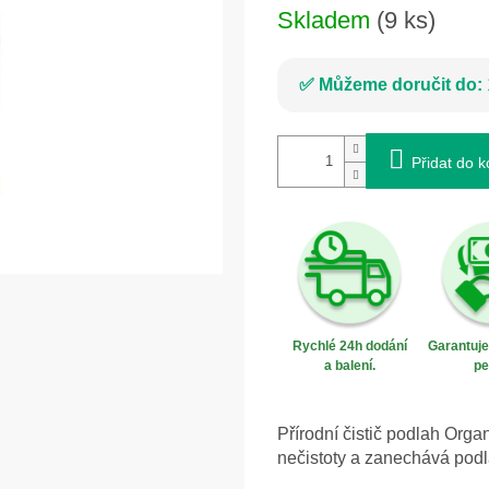
Skladem
(9 ks)
Můžeme doručit do:
Přidat do k
Rychlé 24h dodání
Garantuj
a balení.
pe
Přírodní čistič podlah Orga
nečistoty a zanechává podl