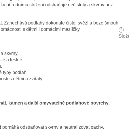
íky přírodnímu složení odstraňuje nečistoty a skvrny bez
át. Zanechává podlahy dokonale čisté, svěží a beze šmouh
domácnosti s dětmi i domácími mazlíčky.
?
Slož
 a skvrny.
té a lesklé.
u.
 typy podlah.
sti s dětmi a zvířaty.
inát, kámen a další omyvatelné podlahové povrchy
.
)
pomáhá odstraňovat skvrny a neutralizovat pachy.