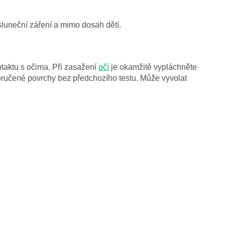
uneční záření a mimo dosah dětí.
taktu s očima. Při zasažení
očí
je okamžitě vypláchněte
oručené povrchy bez předchozího testu. Může vyvolat