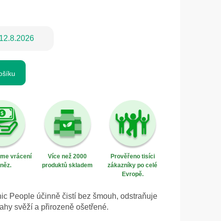
12.8.2026
ošíku
eme vrácení
Více než 2000
Prověřeno tisíci
něz.
produktů skladem
zákazníky po celé
Evropě.
nic People účinně čistí bez šmouh, odstraňuje
ahy svěží a přirozeně ošetřené.