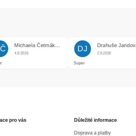
Michaela Četmáková
Drahuše Jandov
Č
DJ
k.
Hodnocení obchodu je 5 z 5 hvězdiček.
Hodnocení obchodu j
4.8.2026
2.8.2026
r
Super
ace pro vás
Důležité informace
Doprava a platby