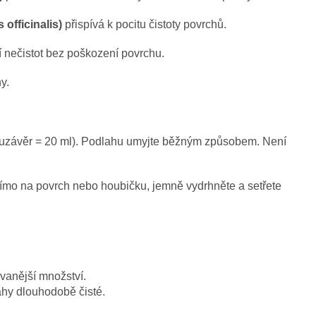
officinalis)
přispívá k pocitu čistoty povrchů.
í nečistot bez poškození povrchu.
y.
dy (uzávěr = 20 ml). Podlahu umyjte běžným způsobem. Není
ímo na povrch nebo houbičku, jemně vydrhněte a setřete
ovanější množství.
hy dlouhodobě čisté.