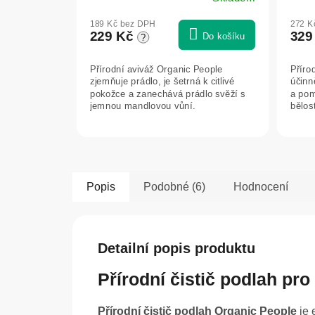
189 Kč bez DPH
272 K
229 Kč
329
Do košíku
?
Přírodní aviváž Organic People
Příro
zjemňuje prádlo, je šetrná k citlivé
účinně
pokožce a zanechává prádlo svěží s
a pom
jemnou mandlovou vůní.
bělost
Popis
Podobné (6)
Hodnocení
Detailní popis produktu
Přírodní čistič podlah pr
Přírodní čistič podlah Organic People
je 