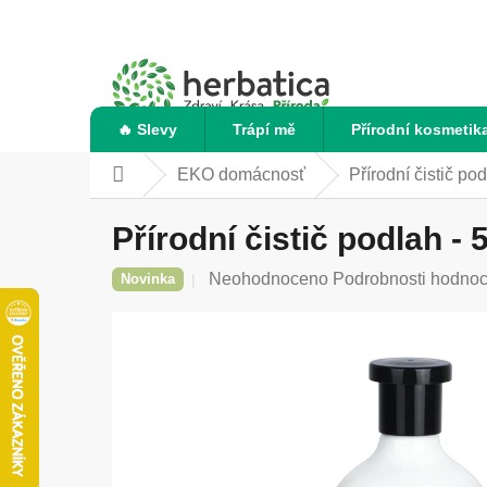
Přejít
na
obsah
🔥 Slevy
Trápí mě
Přírodní kosmetik
EKO domácnosť
Přírodní čistič po
Domů
Přírodní čistič podlah -
Průměrné
Neohodnoceno
Podrobnosti hodnoc
Novinka
hodnocení
produktu
je
0,0
z
5
hvězdiček.