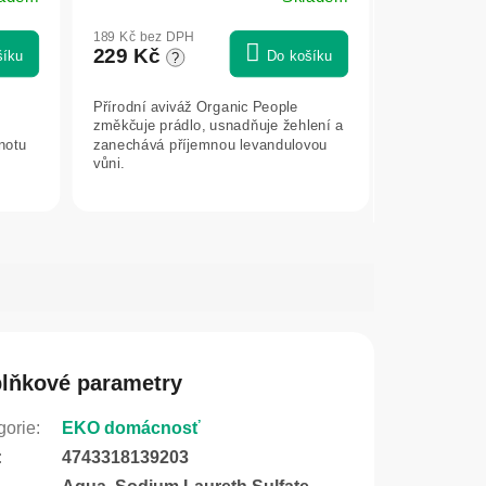
189 Kč bez DPH
229 Kč
šíku
Do košíku
?
Přírodní aviváž Organic People
změkčuje prádlo, usnadňuje žehlení a
notu
zanechává příjemnou levandulovou
vůni.
lňkové parametry
gorie
:
EKO domácnosť
:
4743318139203