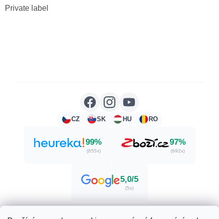
Private label
CZ
SK
HU
RO
99%
97%
(855x)
(692x)
5,0/5
(5x)