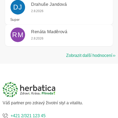
Drahuše Jandová
DJ
Hodnocení obchodu je 5 z 5 hvězdiček.
2.8.2026
Super
Renáta Maděrová
RM
Hodnocení obchodu je 5 z 5 hvězdiček.
2.8.2026
Zobrazit další hodnocení
Z
á
p
a
t
í
Váš partner pro zdravý životní styl a vitalitu.
+421 2/321 123 45