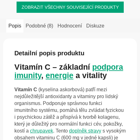
ZOBRAZIT VŠECHNY SOUVISEJÍCÍ PRODUKTY
Popis
Podobné (8)
Hodnocení
Diskuze
Detailní popis produktu
Vitamín C – základní
podpora
imunity
,
energie
a vitality
Vitamín C
(kyselina askorbová) patří mezi
nejdůležitější antioxidanty a vitaminy pro lidský
organismus. Podporuje správnou funkci
imunitního systému, pomáhá tělu zvládat fyzickou
i psychickou zátěž a přispívá k tvorbě kolagenu,
který je důležitý pro normální funkci cév, pokožky,
kostí a
chrupavek
. Tento
doplněk stravy
s vysokým
obsahem vitaminu C (600 mg v jedné kapsli) je