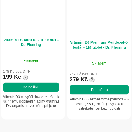
Vitamín D3 4000 IU - 110 tablet -
Vitamín B6 Premium Pyridoxal-5-
Dr. Fleming
fosfát - 110 tablet - Dr. Fleming
Skladem
Skladem
178 Kč bez DPH
249 Kč bez DPH
199 Kč
?
279 Kč
?
Do košíku
Do košíku
Vitamín D3 ve vyšší dávce je určen k
Vitamín B6 v aktivní formě pyridoxal-5-
účinnému doplnění hladiny vitaminu
fosfát (P-5-P) zajišťuje vysokou
D v organismu, zejména při jeho
vstřebatelnost bez nutnosti
nedostatku, a podporuje imunitu,
metabolické přeměny. Ideální pro
kosti i celkové zdraví.
podporu nervového systému, psychiky
a...