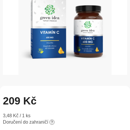
5
hvězdiček.
209 Kč
Měrná
3,48 Kč / 1 ks
cena:
Doručení do zahraničí
?