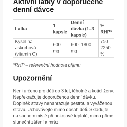
Aktivní látky v doporučené
denní dávce
Denní
1
%
Látka
dávka (1–3
kapsle
RHP*
kapsle)
Kyselina
750–
600
600–1800
askorbová
2250
mg
mg
(vitamin C)
%
*RHP – referenční hodnota příjmu
Upozornění
Není určeno pro děti do 3 let, těhotné a kojící ženy.
Nepřekračujte doporučenou denní dávku.
Doplněk stravy nenahrazuje pestrou a vyváženou
stravu. Uchovávejte mimo dosah dětí. Skladujte
na suchém místě při pokojové teplotě, mimo přímé
sluneční záření a mráz.