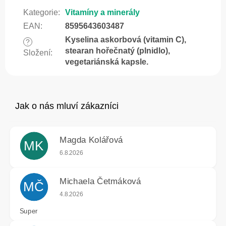
Kategorie
:
Vitamíny a minerály
EAN
:
8595643603487
Kyselina askorbová (vitamin C),
?
stearan hořečnatý (plnidlo),
Složení
:
vegetariánská kapsle.
Magda Kolářová
MK
Hodnocení obchodu je 5 z 5 hvězdiček.
6.8.2026
Michaela Četmáková
MČ
Hodnocení obchodu je 5 z 5 hvězdiček.
4.8.2026
Super