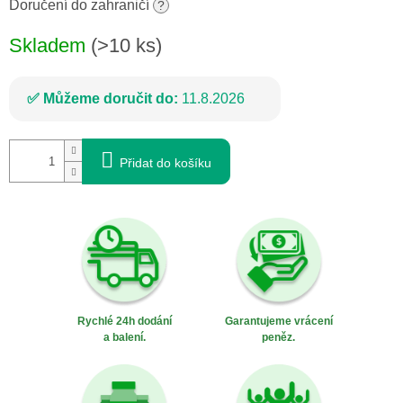
cena:
Doručení do zahraničí
?
Skladem
(>10 ks)
Můžeme doručit do:
11.8.2026
Přidat do košíku
Rychlé 24h dodání
Garantujeme vrácení
a balení.
peněz.