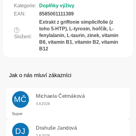
Kategorie
:
Doplňky výživy
EAN
:
8585001111389
Extrakt z griffonie simplicifolie (z
toho 5-HTP), L-tyrosin, hořčík, L-
?
fenylalanin, L-taurin, zinek, vitamin
Složení
:
B6, vitamin B1, vitamin B2, vitamin
B12
Michaela Četmáková
MČ
Hodnocení obchodu je 5 z 5 hvězdiček.
4.8.2026
Super
Drahuše Jandová
DJ
Hodnocení obchodu je 5 z 5 hvězdiček.
2.8.2026