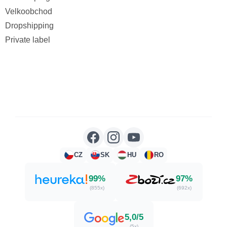
Velkoobchod
Dropshipping
Private label
CZ
SK
HU
RO
99%
97%
(855x)
(692x)
5,0/5
(5x)