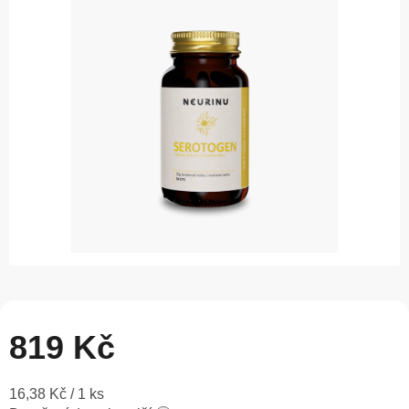
0,0
z
5
hvězdiček.
819 Kč
Měrná
16,38 Kč / 1 ks