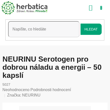
Přejít
NÁKU
na
obsah
KOŠÍK
HLEDAT
NEURINU Serotogen pro
dobrou náladu a energii – 50
kapslí
5027
Průměrné
Neohodnoceno
Podrobnosti hodnocení
hodnocení
Značka:
NEURINU
produktu
je