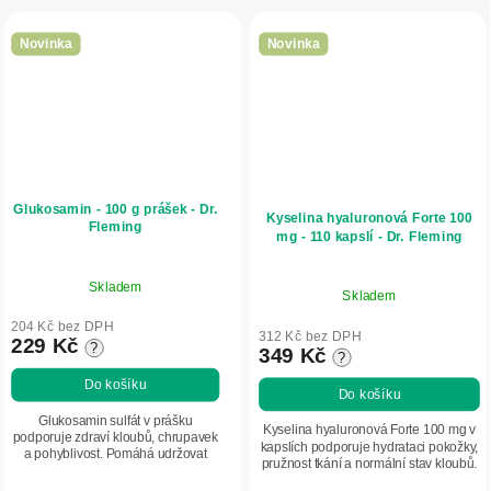
Novinka
Novinka
Glukosamin - 100 g prášek - Dr.
Kyselina hyaluronová Forte 100
Fleming
mg - 110 kapslí - Dr. Fleming
Skladem
Skladem
204 Kč bez DPH
312 Kč bez DPH
229 Kč
?
349 Kč
?
Do košíku
Do košíku
Glukosamin sulfát v prášku
Kyselina hyaluronová Forte 100 mg v
podporuje zdraví kloubů, chrupavek
kapslích podporuje hydrataci pokožky,
a pohyblivost. Pomáhá udržovat
pružnost tkání a normální stav kloubů.
komfort při pohybu a je vhodný při
Praktická forma pro každodenní péči o
zvýšené zátěži kloubů.