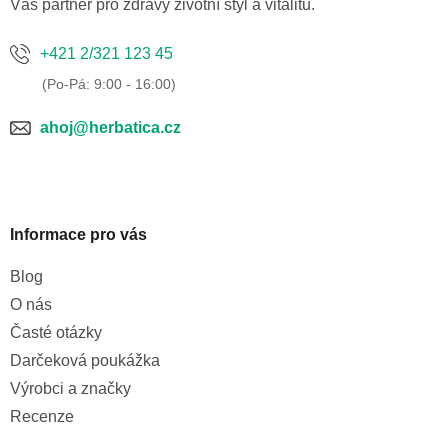
í
Váš partner pro zdravý životní styl a vitalitu.
+421 2/321 123 45
ahoj@herbatica.cz
Informace pro vás
Blog
O nás
Časté otázky
Darčeková poukážka
Výrobci a značky
Recenze