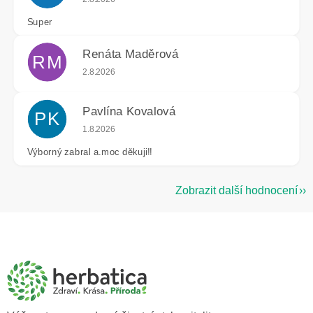
Super
Renáta Maděrová
RM
Hodnocení obchodu je 5 z 5 hvězdiček.
2.8.2026
Pavlína Kovalová
PK
Hodnocení obchodu je 5 z 5 hvězdiček.
1.8.2026
Výborný zabral a.moc děkuji!!
Zobrazit další hodnocení
Z
á
p
a
t