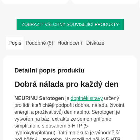
krásu i pohybový aparát.
ZOBRAZIT VŠECHNY SOUVISEJÍCÍ PRODUKTY
Popis
Podobné (8)
Hodnocení
Diskuze
Detailní popis produktu
Dobrá nálada pro každý den
NEURINU Serotogen
je
doplněk stravy
určený
pro lidi, kteří chtějí podpořit dobrou náladu, životní
energii a prožívat svůj den naplno. Serotogen je
vytvořen na bázi extraktu ze semen griffonie
simplicifolie s obsahem 5-HTP (5-
hydroxytryptofanu). Tato molekula je výhodnější
než běžný L-tryptofan. Na rozdíl od něj je
5-HTP