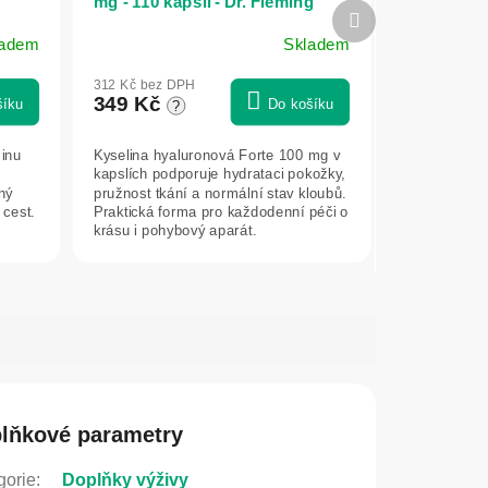
mg - 110 kapslí - Dr. Fleming
Další
produkt
ladem
Skladem
312 Kč bez DPH
349 Kč
šíku
Do košíku
?
minu
Kyselina hyaluronová Forte 100 mg v
kapslích podporuje hydrataci pokožky,
ný
pružnost tkání a normální stav kloubů.
 cest.
Praktická forma pro každodenní péči o
krásu i pohybový aparát.
lňkové parametry
gorie
:
Doplňky výživy