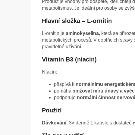
Produkt je vhodný pro dospělé, kteří chtějí 
metabolismus. Je ideální pro osoby se zvýš
Hlavní složka – L-ornitin
L-ornitin je
aminokyselina
, která se přiro
metabolických procesů. V doplňcích stravy
pravidelné užívání.
Vitamin B3 (niacin)
Niacin:
přispívá k
normálnímu energetické
pomáhá
snižovat míru únavy a vyče
podporuje
normální činnost nervov
Použití
Dávkování:
3× denně 1 kapsle s dostatečný