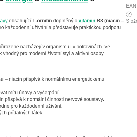
EAN
?
ravy
obsahující
L-ornitin
doplněný o
vitamin
B3 (niacin –
Slož
ro každodenní užívání a představuje praktickou podporu
 přirozeně nacházejí v organismu i v potravinách. Ve
 vhodný pro moderní životní styl a aktivní osoby.
mu
– niacin přispívá k normálnímu energetickému
vat míru únavy a vyčerpání.
in přispívá k normální činnosti nervové soustavy.
odné pro každodenní užívání.
ch přídatných látek.