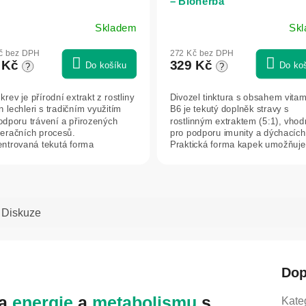
– Bioherba
Skladem
Sk
č bez DPH
272 Kč bez DPH
 Kč
329 Kč
Do košíku
Do ko
?
?
krev je přírodní extrakt z rostliny
Divozel tinktura s obsahem vita
 lechleri s tradičním využitím
B6 je tekutý doplněk stravy s
odporu trávení a přirozených
rostlinným extraktem (5:1), vhod
eračních procesů.
pro podporu imunity a dýchacích
ntrovaná tekutá forma
Praktická forma kapek umožňuje
uje...
snadné...
Diskuze
Dop
ra
energie
a
metabolismu
s
Kate