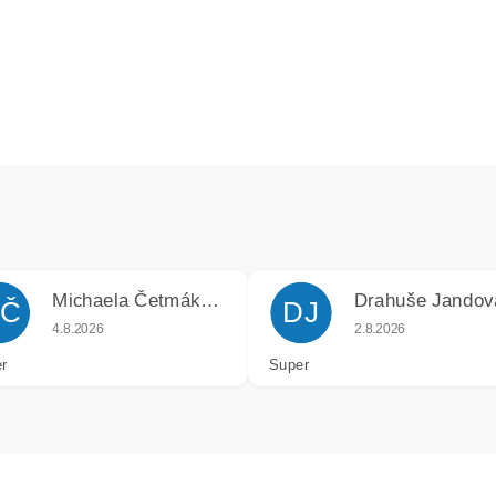
Michaela Četmáková
Drahuše Jandov
Č
DJ
k.
Hodnocení obchodu je 5 z 5 hvězdiček.
Hodnocení obchodu j
4.8.2026
2.8.2026
r
Super