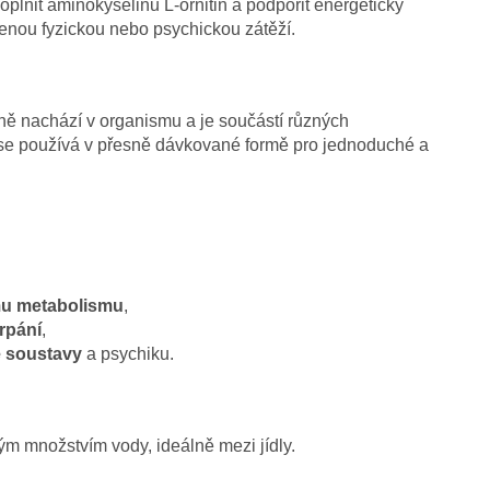
doplnit aminokyselinu L-ornitin a podpořit energetický
enou fyzickou nebo psychickou zátěží.
zeně nachází v organismu a je součástí různých
 se používá v přesně dávkované formě pro jednoduché a
mu metabolismu
,
rpání
,
é soustavy
a psychiku.
m množstvím vody, ideálně mezi jídly.