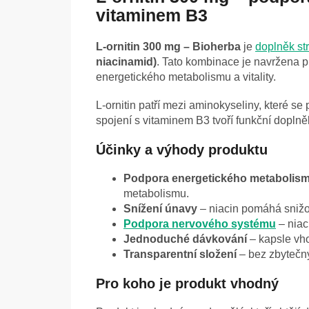
vitaminem B3
L-ornitin 300 mg – Bioherba
je
doplněk st
niacinamid)
. Tato kombinace je navržena p
energetického metabolismu a vitality.
L-ornitin patří mezi aminokyseliny, které se
spojení s vitaminem B3 tvoří funkční doplněk
Účinky a výhody produktu
Podpora energetického metabolis
metabolismu.
Snížení únavy
– niacin pomáhá snižo
Podpora nervového systému
– niac
Jednoduché dávkování
– kapsle vh
Transparentní složení
– bez zbytečný
Pro koho je produkt vhodný