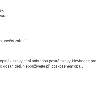
ek.
vou.
sluneční záření.
plněk stravy není náhradou pestré stravy. Nevhodné pro
imo dosah dětí. Nepoužívejte při poškozeném obalu.