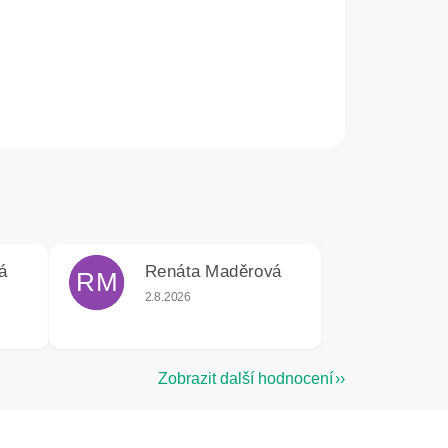
á
Renáta Maděrová
RM
e 5 z 5 hvězdiček.
Hodnocení obchodu je 5 z 5 hvězdiček.
2.8.2026
Zobrazit další hodnocení