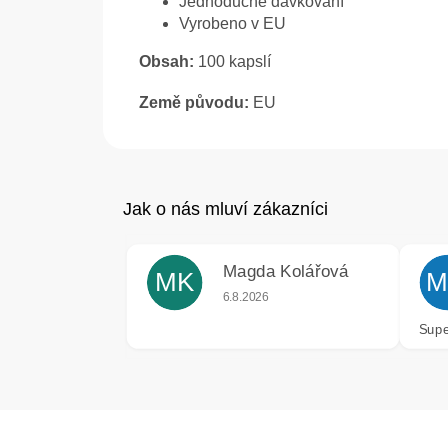
Jednoduché dávkování
Vyrobeno v EU
Obsah:
100 kapslí
Země původu:
EU
Magda Kolářová
MK
M
Hodnocení obchodu je 5 z 5 hvězdiče
6.8.2026
Supe
Z