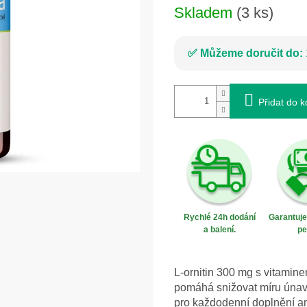
Skladem
(3 ks)
Můžeme doručit do:
Přidat do k
Rychlé 24h dodání
Garantuj
a balení.
pe
L-ornitin 300 mg s vitamin
pomáhá snižovat míru únavy 
pro každodenní doplnění am