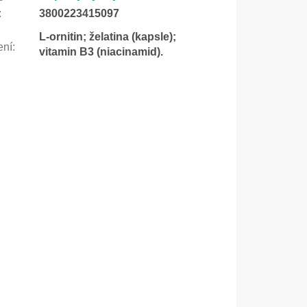
:
3800223415097
L-ornitin; želatina (kapsle);
ení
:
vitamin B3 (niacinamid).