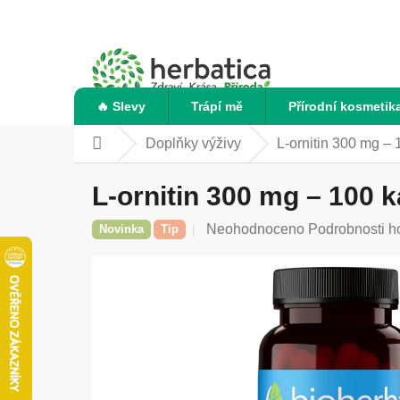
Přejít
na
obsah
🔥 Slevy
Trápí mě
Přírodní kosmetik
Doplňky výživy
L-ornitin 300 mg – 
Domů
L-ornitin 300 mg – 100 k
Průměrné
Neohodnoceno
Podrobnosti h
Novinka
Tip
hodnocení
produktu
je
0,0
z
5
hvězdiček.