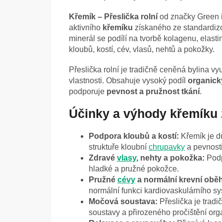
Křemík – Přeslička rolní
od značky Green i
aktivního
křemíku
získaného ze standardizo
minerál se podílí na tvorbě kolagenu, elasti
kloubů, kostí, cév, vlasů, nehtů a pokožky.
Přeslička rolní je tradičně ceněná bylina vy
vlastnosti. Obsahuje vysoký podíl
organick
podporuje
pevnost a pružnost tkání
.
Účinky a výhody křemíku z
Podpora kloubů a kostí:
Křemík je dů
struktuře kloubní
chrupavky
a pevnosti
Zdravé
vlasy
, nehty a pokožka:
Podp
hladké a pružné pokožce.
Pružné
cévy
a normální krevní obě
normální funkci kardiovaskulárního s
Močová soustava:
Přeslička je trad
soustavy a přirozeného pročištění or