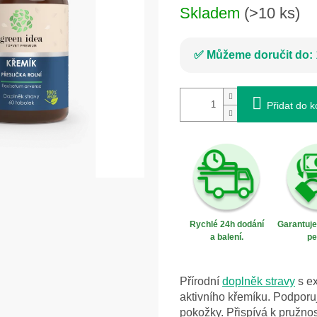
Skladem
(>10 ks)
Můžeme doručit do:
Přidat do k
Rychlé 24h dodání
Garantuj
a balení.
pe
Přírodní
doplněk stravy
s ex
aktivního křemíku. Podporuj
pokožky. Přispívá k pružnos