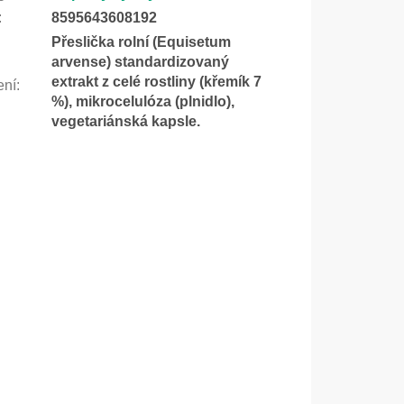
:
8595643608192
Přeslička rolní (Equisetum
arvense) standardizovaný
extrakt z celé rostliny (křemík 7
ení
:
%), mikrocelulóza (plnidlo),
vegetariánská kapsle.