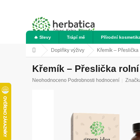
Přejít
na
obsah
🔥 Slevy
Trápí mě
Přírodní kosmetik
Doplňky výživy
Křemík – Přeslička 
Domů
Křemík – Přeslička rolní
Průměrné
Neohodnoceno
Podrobnosti hodnocení
Značk
hodnocení
produktu
je
0,0
z
5
hvězdiček.