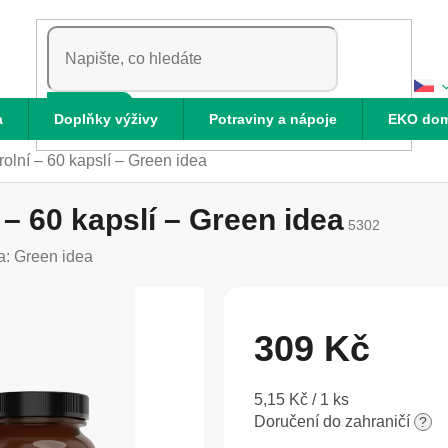
HLEDAT
a
Doplňky výživy
Potraviny a nápoje
EKO do
rolní – 60 kapslí – Green idea
 – 60 kapslí – Green idea
5302
a:
Green idea
309 Kč
Měrná
5,15 Kč / 1 ks
cena:
Doručení do zahraničí
?