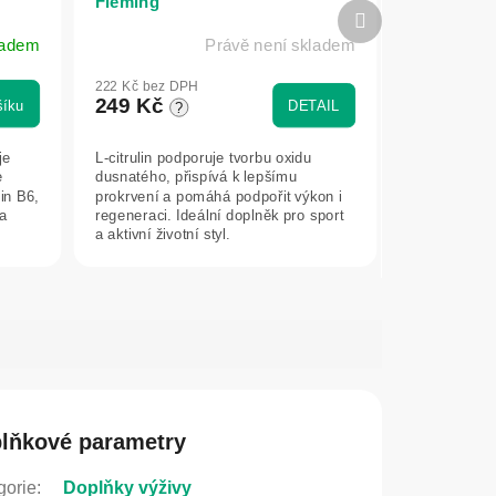
Fleming
Další
produkt
ladem
Právě není skladem
222 Kč bez DPH
249 Kč
šíku
DETAIL
?
je
L-citrulin podporuje tvorbu oxidu
e
dusnatého, přispívá k lepšímu
in B6,
prokrvení a pomáhá podpořit výkon i
a
regeneraci. Ideální doplněk pro sport
a aktivní životní styl.
lňkové parametry
gorie
:
Doplňky výživy