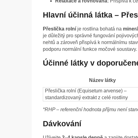
Relaxace a rovnováha:
Přispívá k ce
Hlavní účinná látka – Pře
Přeslička rolní
je rostlina bohatá na
minerá
je důležitý pro správné fungování pojivovýc
nehtů a zároveň přispívá k normálnímu stavu
podporu normální funkce močové soustavy.
Účinné látky v doporučen
Název látky
Přeslička rolní (Equisetum arvense) –
standardizovaný extrakt z celé rostliny
*RHP – referenční hodnota příjmu není sta
Dávkování
Užívejte
2–4 kapsle denně
a zapijte dosta