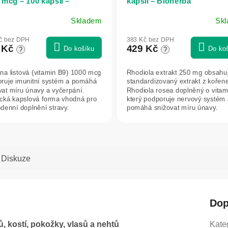
 mcg – 100 kapslí –
kapslí – Bioherba
erba
Skladem
Sk
č bez DPH
383 Kč bez DPH
 Kč
429 Kč
Do košíku
Do ko
?
?
ina listová (vitamin B9) 1000 mcg
Rhodiola extrakt 250 mg obsahu
ruje imunitní systém a pomáhá
standardizovaný extrakt z kořen
vat míru únavy a vyčerpání.
Rhodiola rosea doplněný o vitam
ická kapslová forma vhodná pro
který podporuje nervový systém 
denní doplnění stravy.
pomáhá snižovat míru únavy.
Praktické...
Diskuze
Dop
ů, kostí, pokožky, vlasů a nehtů
Kate