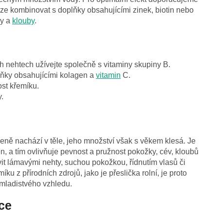
ze kombinovat s doplňky obsahujícími zinek, biotin nebo
sy a
klouby
.
 nehtech užívejte společně s vitaminy skupiny B.
lňky obsahujícími kolagen a
vitamin
C.
ost křemíku.
.
zeně nachází v těle, jeho množství však s věkem klesá. Je
, a tím ovlivňuje pevnost a pružnost pokožky, cév, kloubů
it lámavými nehty, suchou pokožkou, řídnutím vlasů či
u z přírodních zdrojů, jako je přeslička rolní, je proto
 mladistvého vzhledu.
ce