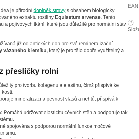
EAN
dea je přírodní
doplněk stravy
s obsahem biologicky
vaného extraktu rostliny
Equisetum arvense
. Tento
?
nu a pojivových tkání, které jsou důležité pro normální stav
Slož
užívaná již od antických dob pro své remineralizační
y vázaného křemíku
, který je pro tělo dobře využitelný a
 přesličky rolní
ležitý pro tvorbu kolagenu a elastinu, čímž přispívá ke
 kostí.
oruje mineralizaci a pevnost vlasů a nehtů, přispívá k
h:
Pomáhá udržovat elasticitu cévních stěn a podporuje tak
ystému.
ičně spojována s podporou normální funkce močové
ganismu.