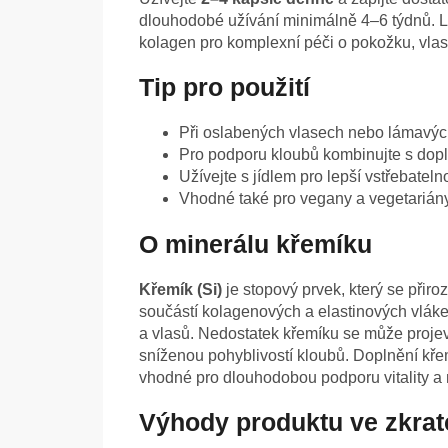
dlouhodobé užívání minimálně 4–6 týdnů. L
kolagen pro komplexní péči o pokožku, vla
Tip pro použití
Při oslabených vlasech nebo lámavých
Pro podporu kloubů kombinujte s dop
Užívejte s jídlem pro lepší vstřebateln
Vhodné také pro vegany a vegetariány
O minerálu křemíku
Křemík (Si)
je stopový prvek, který se přiro
součástí kolagenových a elastinových vláken
a vlasů. Nedostatek křemíku se může projev
sníženou pohyblivostí kloubů. Doplnění křemík
vhodné pro dlouhodobou podporu vitality a
Výhody produktu ve zkrat