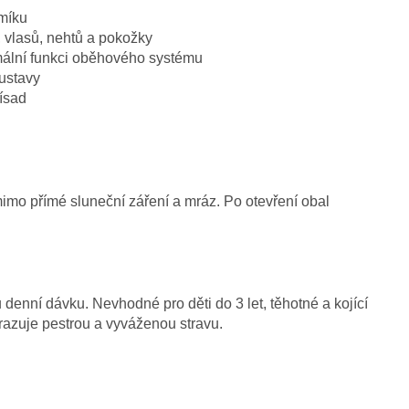
emíku
, vlasů, nehtů a pokožky
ální funkci oběhového systému
ustavy
ísad
mimo přímé sluneční záření a mráz. Po otevření obal
denní dávku. Nevhodné pro děti do 3 let, těhotné a kojící
azuje pestrou a vyváženou stravu.