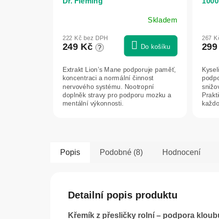
Dr. Fleming
1000
Bioh
Skladem
222 Kč bez DPH
267 K
249 Kč
299
Do košíku
?
Extrakt Lion’s Mane podporuje paměť,
Kysel
koncentraci a normální činnost
podpo
nervového systému. Nootropní
snižo
doplněk stravy pro podporu mozku a
Prakt
mentální výkonnosti.
každo
Popis
Podobné (8)
Hodnocení
Detailní popis produktu
Křemík z přesličky rolní – podpora kloub