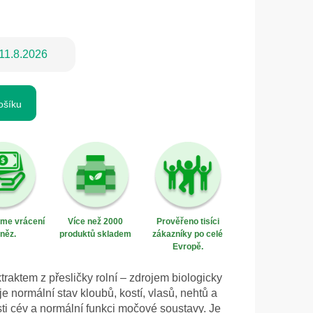
11.8.2026
ošíku
eme vrácení
Více než 2000
Prověřeno tisíci
něz.
produktů skladem
zákazníky po celé
Evropě.
traktem z přesličky rolní – zdrojem biologicky
e normální stav kloubů, kostí, vlasů, nehtů a
ti cév a normální funkci močové soustavy. Je