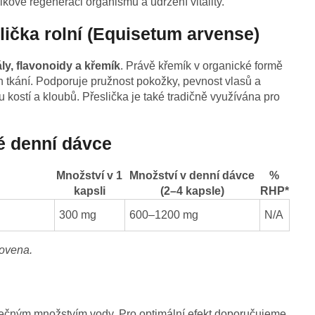
lkové regeneraci organismu a udržení vitality.
slička rolní (Equisetum arvense)
ly, flavonoidy a křemík
. Právě křemík v organické formě
h tkání. Podporuje pružnost pokožky, pevnost vlasů a
 kostí a kloubů. Přeslička je také tradičně využívána pro
é denní dávce
Množství v 1
Množství v denní dávce
%
kapsli
(2–4 kapsle)
RHP*
300 mg
600–1200 mg
N/A
novena.
tečným množstvím vody. Pro optimální efekt doporučujeme