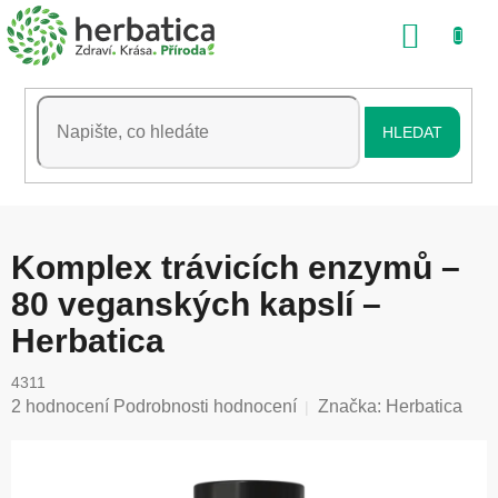
Přejít
NÁKU
na
obsah
KOŠÍK
HLEDAT
Komplex trávicích enzymů –
80 veganských kapslí –
Herbatica
4311
Průměrné
2 hodnocení
Podrobnosti hodnocení
Značka:
Herbatica
hodnocení
produktu
je