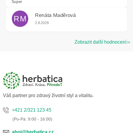
Super
Renáta Maděrová
RM
Hodnocení obchodu je 5 z 5 hvězdiček.
2.8.2026
Zobrazit další hodnocení
Z
á
p
a
t
í
Váš partner pro zdravý životní styl a vitalitu.
+421 2/321 123 45
ahoj@herbatica.cz