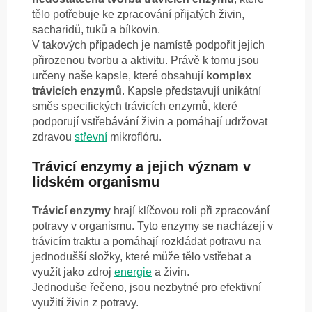
tělo potřebuje ke zpracování přijatých živin,
sacharidů, tuků a bílkovin.
V takových případech je namístě podpořit jejich
přirozenou tvorbu a aktivitu. Právě k tomu jsou
určeny naše kapsle, které obsahují
komplex
trávicích enzymů
. Kapsle představují unikátní
směs specifických trávicích enzymů, které
podporují vstřebávání živin a pomáhají udržovat
zdravou
střevní
mikroflóru.
Trávicí enzymy a jejich význam v
lidském organismu
Trávicí enzymy
hrají klíčovou roli při zpracování
potravy v organismu. Tyto enzymy se nacházejí v
trávicím traktu a pomáhají rozkládat potravu na
jednodušší složky, které může tělo vstřebat a
využít jako zdroj
energie
a živin.
Jednoduše řečeno, jsou nezbytné pro efektivní
využití živin z potravy.