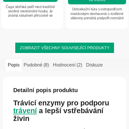
z
z
5
Čaga sibiřská patří mezi tradičně
5
Detoxikační kúra s ostropestřcem
ceněné medicinální houby. Je
hvězdiček.
mariánským obohacená o rostlinné
hvězdiček.
známá obsahem přirozeně se
vlákniny pomáhá podpořit normální
vyskytujících látek, jako jsou beta-
funkci jater a střev a celkově přispívá k
glukany a antioxidanty, a je vhodná
dobrému trávení. Podporuje...
k přípravě...
ZOBRAZIT VŠECHNY SOUVISEJÍCÍ PRODUKTY
Popis
Podobné (8)
Hodnocení (2)
Diskuze
Detailní popis produktu
Trávicí enzymy pro podporu
trávení
a lepší vstřebávání
živin