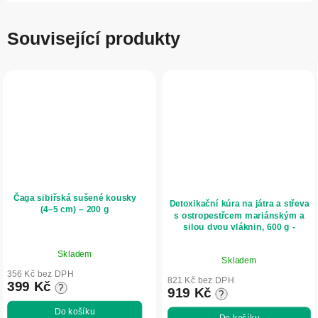
Související produkty
Čaga sibiřská sušené kousky
Detoxikační kúra na játra a střeva
(4–5 cm) – 200 g
s ostropestřcem mariánským a
silou dvou vláknin, 600 g -
Herbatica
Průměrné
Průměrné
Skladem
hodnocení
Skladem
hodnocení
produktu
356 Kč bez DPH
produktu
821 Kč bez DPH
399 Kč
?
je
919 Kč
?
je
5,0
5,0
Do košíku
Do košíku