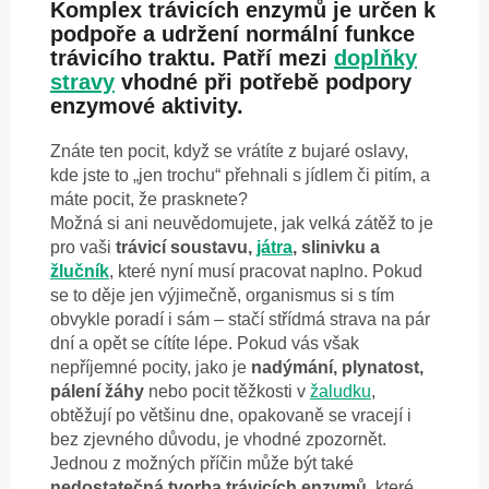
Komplex trávicích enzymů je určen k
podpoře a udržení normální funkce
trávicího traktu. Patří mezi
doplňky
stravy
vhodné při potřebě podpory
enzymové aktivity.
Znáte ten pocit, když se vrátíte z bujaré oslavy,
kde jste to „jen trochu“ přehnali s jídlem či pitím, a
máte pocit, že prasknete?
Možná si ani neuvědomujete, jak velká zátěž to je
pro vaši
trávicí soustavu,
játra
, slinivku a
žlučník
, které nyní musí pracovat naplno. Pokud
se to děje jen výjimečně, organismus si s tím
obvykle poradí i sám – stačí střídmá strava na pár
dní a opět se cítíte lépe. Pokud vás však
nepříjemné pocity, jako je
nadýmání, plynatost,
pálení žáhy
nebo pocit těžkosti v
žaludku
,
obtěžují po většinu dne, opakovaně se vracejí i
bez zjevného důvodu, je vhodné zpozornět.
Jednou z možných příčin může být také
nedostatečná tvorba trávicích enzymů
, které