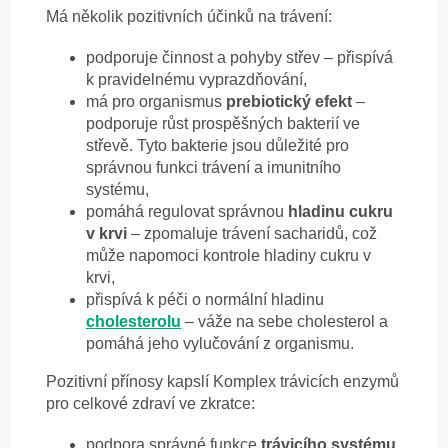
Má několik pozitivních účinků na trávení:
podporuje činnost a pohyby střev – přispívá
k pravidelnému vyprazdňování,
má pro organismus
prebiotický efekt
–
podporuje růst prospěšných bakterií ve
střevě. Tyto bakterie jsou důležité pro
správnou funkci trávení a imunitního
systému,
pomáhá regulovat správnou
hladinu cukru
v krvi
– zpomaluje trávení sacharidů, což
může napomoci kontrole hladiny cukru v
krvi,
přispívá k péči o normální hladinu
cholesterolu
– váže na sebe cholesterol a
pomáhá jeho vylučování z organismu.
Pozitivní přínosy kapslí Komplex trávicích enzymů
pro celkové zdraví ve zkratce:
podpora správné funkce
trávicího systému
,