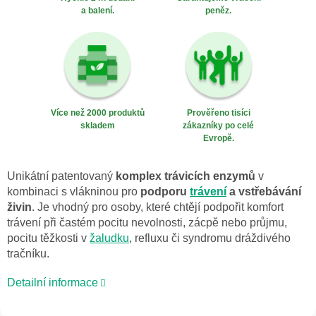
a balení.
peněz.
Více než 2000 produktů
Prověřeno tisíci
skladem
zákazníky po celé
Evropě.
Unikátní patentovaný
komplex trávicích enzymů
v
kombinaci s vlákninou pro
podporu
trávení
a vstřebávání
živin
. Je vhodný pro osoby, které chtějí podpořit komfort
trávení při častém pocitu nevolnosti, zácpě nebo průjmu,
pocitu těžkosti v
žaludku
, refluxu či syndromu dráždivého
tračníku.
Detailní informace