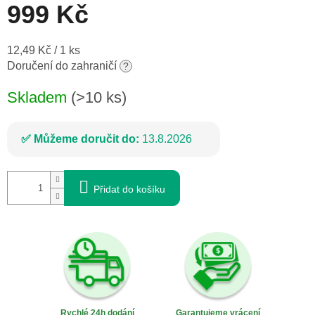
999 Kč
Měrná
12,49 Kč / 1 ks
cena:
Doručení do zahraničí
?
Skladem
(>10 ks)
Můžeme doručit do:
13.8.2026
Přidat do košíku
Rychlé 24h dodání
Garantujeme vrácení