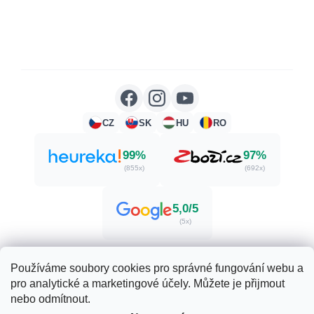
CZ
SK
HU
RO
99%
97%
(855x)
(692x)
5,0/5
(5x)
Používáme soubory cookies pro správné fungování webu a
pro analytické a marketingové účely. Můžete je přijmout
Vytvořil Shoptet
nebo odmítnout.