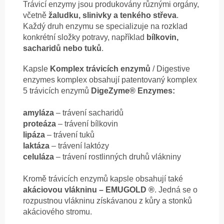
Trávicí enzymy jsou produkovány různými orgány,
včetně
žaludku, slinivky a tenkého střeva
.
Každý druh enzymu se specializuje na rozklad
konkrétní složky potravy, například
bílkovin,
sacharidů nebo tuků
.
Kapsle
Komplex trávicích enzymů
/ Digestive
enzymes komplex obsahují patentovaný komplex
5 trávicích enzymů
DigeZyme®
Enzymes:
amyláza
– trávení sacharidů
proteáza
– trávení bílkovin
lipáza
– trávení tuků
laktáza
– trávení laktózy
celuláza
– trávení rostlinných druhů vlákniny
Kromě trávicích enzymů kapsle obsahují také
akáciovou vlákninu – EMUGOLD ®
. Jedná se o
rozpustnou vlákninu získávanou z kůry a stonků
akáciového stromu.