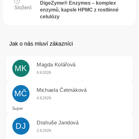
?
DigeZyme® Enzymes – komplex
Složení
:
enzymů, kapsle HPMC z rostlinné
celulózy
Magda Kolářová
MK
Hodnocení obchodu je 5 z 5 hvězdiček.
6.8.2026
Michaela Četmáková
MČ
Hodnocení obchodu je 5 z 5 hvězdiček.
4.8.2026
Super
Drahuše Jandová
DJ
Hodnocení obchodu je 5 z 5 hvězdiček.
2.8.2026