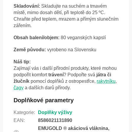
Skladování:
Skladujte na suchém a tmavém
místě, mimo dosah dětí, při teplotě do 25 ºC.
Chraňte před teplem, mrazem a přímým slunečním
zářením.
Obsah balení/objem:
80 veganských kapslí
Země původu:
vyrobeno na Slovensku
Náš tip:
Zajímají vás i další přírodní produkty, které mohou
podpořit komfort
trávení
? Podpořte svá
játra či
žlučník
pomocí doplňků z ostropestřce,
rakytníku
,
čagy
a dalších darů přírody.
Doplňkové parametry
Kategorie
:
Doplňky výživy
EAN
:
8586021131890
EMUGOLD ® akáciová vláknina,