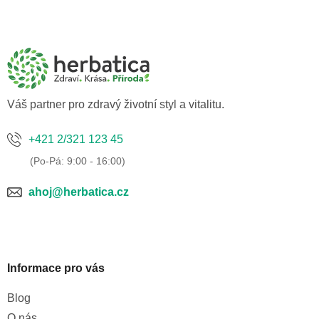
Z
á
p
a
t
í
Váš partner pro zdravý životní styl a vitalitu.
+421 2/321 123 45
ahoj@herbatica.cz
Informace pro vás
Blog
O nás