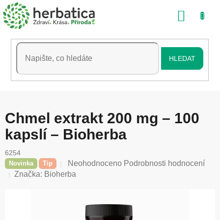
Přejít
NÁKU
na
obsah
KOŠÍK
HLEDAT
Chmel extrakt 200 mg – 100
kapslí – Bioherba
6254
Průměrné
Neohodnoceno
Podrobnosti hodnocení
Novinka
Tip
hodnocení
Značka:
Bioherba
produktu
je
0,0
z