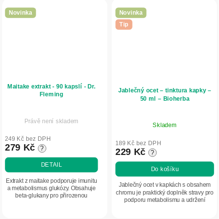
Novinka
Novinka
Tip
Maitake extrakt - 90 kapslí - Dr.
Jablečný ocet – tinktura kapky –
Fleming
50 ml – Bioherba
Právě není skladem
Skladem
249 Kč bez DPH
189 Kč bez DPH
279 Kč
?
229 Kč
?
DETAIL
Do košíku
Extrakt z maitake podporuje imunitu
Jablečný ocet v kapkách s obsahem
a metabolismus glukózy. Obsahuje
chromu je praktický doplněk stravy pro
beta-glukany pro přirozenou
podporu metabolismu a udržení
obranyschopnost a celkové zdraví.
normální hladiny cukru v krvi.
Obsahuje koncentrovaný extrakt z