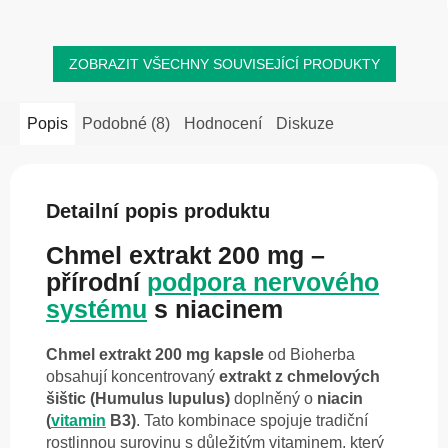
jablečného...
ZOBRAZIT VŠECHNY SOUVISEJÍCÍ PRODUKTY
Popis
Podobné (8)
Hodnocení
Diskuze
Detailní popis produktu
Chmel extrakt 200 mg –
přírodní
podpora nervového
systému
s niacinem
Chmel extrakt 200 mg kapsle
od Bioherba
obsahují koncentrovaný
extrakt z chmelových
šištic (Humulus lupulus)
doplněný o
niacin
(
vitamin
B3)
. Tato kombinace spojuje tradiční
rostlinnou surovinu s důležitým vitaminem, který