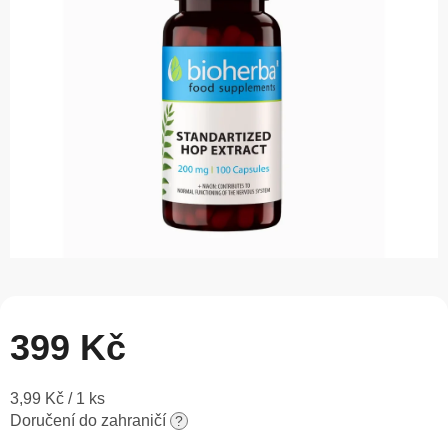
5
hvězdiček.
399 Kč
Měrná
3,99 Kč / 1 ks
cena:
Doručení do zahraničí
?