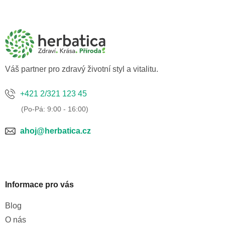
Z
á
p
a
t
í
Váš partner pro zdravý životní styl a vitalitu.
+421 2/321 123 45
ahoj@herbatica.cz
Informace pro vás
Blog
O nás