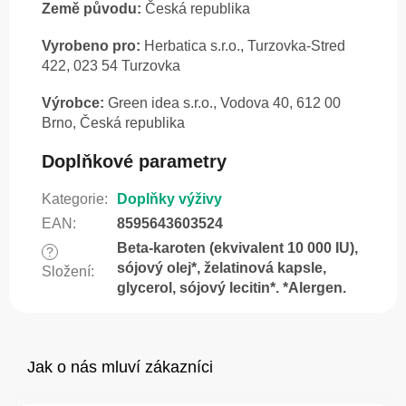
Země původu:
Česká republika
Vyrobeno pro:
Herbatica s.r.o., Turzovka-Stred
422, 023 54 Turzovka
Výrobce:
Green idea s.r.o., Vodova 40, 612 00
Brno, Česká republika
Doplňkové parametry
Kategorie
:
Doplňky výživy
EAN
:
8595643603524
Beta-karoten (ekvivalent 10 000 IU),
?
sójový olej*, želatinová kapsle,
Složení
:
glycerol, sójový lecitin*. *Alergen.