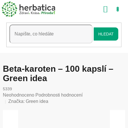
Přejít
NÁKU
na
obsah
KOŠÍK
HLEDAT
Beta-karoten – 100 kapslí –
Green idea
5339
Průměrné
Neohodnoceno
Podrobnosti hodnocení
hodnocení
Značka:
Green idea
produktu
je
0,0
z