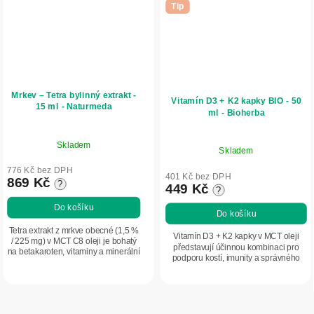
Tip
Mrkev – Tetra bylinný extrakt -
Vitamín D3 + K2 kapky BIO - 50
15 ml - Naturmeda
ml - Bioherba
Skladem
Skladem
776 Kč bez DPH
401 Kč bez DPH
869 Kč
?
449 Kč
?
Do košíku
Do košíku
Tetra extrakt z mrkve obecné (1,5 %
Vitamín D3 + K2 kapky v MCT oleji
/ 225 mg) v MCT C8 oleji je bohatý
představují účinnou kombinaci pro
na betakaroten, vitaminy a minerální
podporu kostí, imunity a správného
látky, které podporují normální zrak,
využití vápníku. Praktická forma kapek
vitalitu a přirozenou...
umožňuje jednoduché dávkování a...