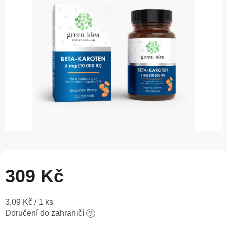
5
hvězdiček.
309 Kč
Měrná
3,09 Kč / 1 ks
cena:
Doručení do zahraničí
?