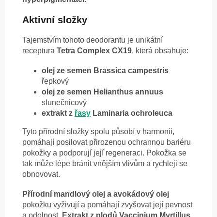
Aktivní složky
Tajemstvím tohoto deodorantu je unikátní
receptura
Tetra Complex CX19
, která obsahuje:
olej ze semen Brassica campestris
řepkový
olej ze semen Helianthus annuus
slunečnicový
extrakt z
řasy
Laminaria ochroleuca
Tyto přírodní složky spolu působí v harmonii,
pomáhají posilovat přirozenou ochrannou bariéru
pokožky a podporují její regeneraci. Pokožka se
tak může lépe bránit vnějším vlivům a rychleji se
obnovovat.
Přírodní mandlový olej a avokádový olej
pokožku vyživují a pomáhají zvyšovat její pevnost
a odolnost.
Extrakt z plodů Vaccinium Myrtillus