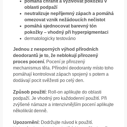
pomáhá chránit a vyživovat pokožku v
oblasti podpaží
neutralizuje nepříjemný zápach a pomáhá
omezovat vznik nežádoucích nečistot
pomáhá sjednocovat barevný tón
pokožky – vhodný při hyperpigmentaci
dermatologicky testováno
Jednou z nesporných výhod přírodních
deodorantů je to, že neblokují přirozený
proces pocení.
Pocení je přirozený
mechanismus těla. Přírodní deodoranty místo toho
pomáhají kontrolovat zápach spojený s potem a
dodávají pocit svěžesti po celý den.
Způsob použití:
Roll-on aplikujte do oblasti
podpaží. Je vhodný pro každodenní použití. Při
zvýšené námaze a intenzivnějším pocení aplikujte
několikrát denně.
Upozornění:
Dodržujte návod k použití.