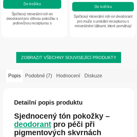
Do košíku
Do košíku
Špičkový minerální roll-on
Špičkový minerální roll-on deodorant
deodorant pro citlivou pokožku s
pro muže s unikátní recepturou s
jedinečnou recepturou s
minerálními látkami, které pomáhají
minerálními látkami, které poskytují
zajistit spolehlivou ochranu před
spolehlivou ochranu před
nepříjemným zápachem a pocit...
nepříjemným zápachem a pocit...
ZOBRAZIT VŠECHNY SOUVISEJÍCÍ PRODUKTY
Popis
Podobné (7)
Hodnocení
Diskuze
Detailní popis produktu
Sjednocený tón pokožky –
deodorant
pro péči při
pigmentových skvrnách