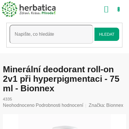
Přejít
NÁKU
na
obsah
KOŠÍK
HLEDAT
Minerální deodorant roll-on
2v1 při hyperpigmentaci - 75
ml - Bionnex
4335
Průměrné
Neohodnoceno
Podrobnosti hodnocení
Značka:
Bionnex
hodnocení
produktu
je