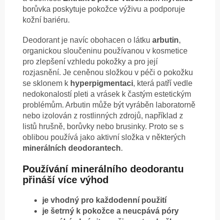
borůvka poskytuje pokožce výživu a podporuje
kožní bariéru.
Deodorant je navíc obohacen o látku
arbutin
,
organickou sloučeninu používanou v kosmetice
pro zlepšení vzhledu pokožky a pro její
rozjasnění. Je ceněnou složkou v péči o pokožku
se sklonem k
hyperpigmentaci
, která patří vedle
nedokonalostí pleti a vrásek k častým estetickým
problémům. Arbutin může být vyráběn laboratorně
nebo izolován z rostlinných zdrojů, například z
listů hrušně, borůvky nebo brusinky. Proto se s
oblibou používá jako aktivní složka v některých
minerálních deodorantech
.
Používání minerálního deodorantu
přináší více výhod
je vhodný pro každodenní použití
je šetrný k pokožce a neucpává póry