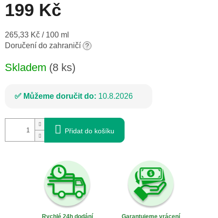
199 Kč
Měrná
265,33 Kč / 100 ml
cena:
Doručení do zahraničí
?
Skladem
(8 ks)
Můžeme doručit do:
10.8.2026
Přidat do košíku
Rychlé 24h dodání
Garantujeme vrácení