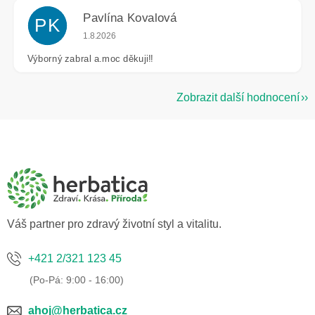
Pavlína Kovalová
PK
Hodnocení obchodu je 5 z 5 hvězdiček.
1.8.2026
Výborný zabral a.moc děkuji!!
Zobrazit další hodnocení
Z
á
p
a
t
í
Váš partner pro zdravý životní styl a vitalitu.
+421 2/321 123 45
ahoj@herbatica.cz