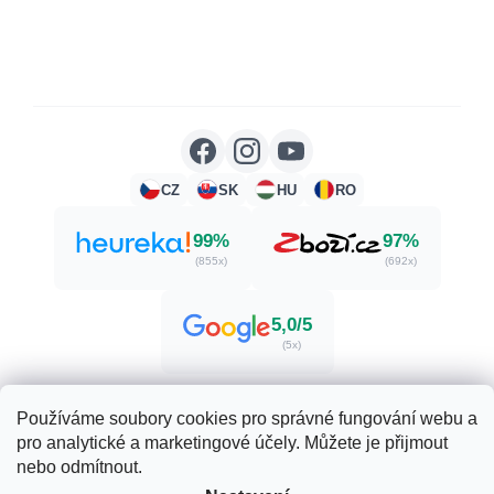
CZ
SK
HU
RO
99%
97%
(855x)
(692x)
5,0/5
(5x)
Používáme soubory cookies pro správné fungování webu a
pro analytické a marketingové účely. Můžete je přijmout
Vytvořil Shoptet
nebo odmítnout.