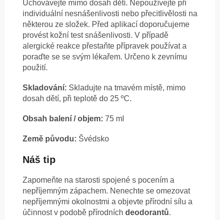
Uchovávejte mimo dosah dětí. Nepoužívejte při
individuální nesnášenlivosti nebo přecitlivělosti na
některou ze složek. Před aplikací doporučujeme
provést kožní test snášenlivosti. V případě
alergické reakce přestaňte přípravek používat a
poraďte se se svým lékařem. Určeno k zevnímu
použití.
Skladování:
Skladujte na tmavém místě, mimo
dosah dětí, při teplotě do 25 ºC.
Obsah balení / objem:
75 ml
Země původu:
Švédsko
Náš tip
Zapomeňte na starosti spojené s pocením a
nepříjemným zápachem. Nenechte se omezovat
nepříjemnými okolnostmi a objevte přírodní sílu a
účinnost v podobě přírodních
deodorantů
.