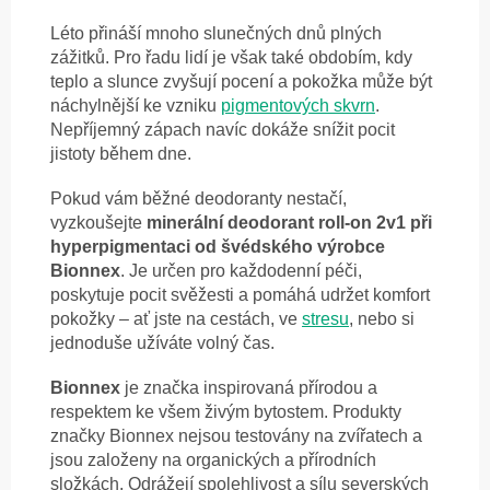
Léto přináší mnoho slunečných dnů plných
zážitků. Pro řadu lidí je však také obdobím, kdy
teplo a slunce zvyšují pocení a pokožka může být
náchylnější ke vzniku
pigmentových skvrn
.
Nepříjemný zápach navíc dokáže snížit pocit
jistoty během dne.
Pokud vám běžné deodoranty nestačí,
vyzkoušejte
minerální deodorant roll-on 2v1 při
hyperpigmentaci od švédského výrobce
Bionnex
. Je určen pro každodenní péči,
poskytuje pocit svěžesti a pomáhá udržet komfort
pokožky – ať jste na cestách, ve
stresu
, nebo si
jednoduše užíváte volný čas.
Bionnex
je značka inspirovaná přírodou a
respektem ke všem živým bytostem. Produkty
značky Bionnex nejsou testovány na zvířatech a
jsou založeny na organických a přírodních
složkách. Odrážejí spolehlivost a sílu severských