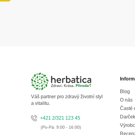
Z
á
p
a
Inform
t
í
Blog
Váš partner pro zdravý životní styl
O nás
a vitalitu.
Časté 
Darček
+421 2/321 123 45
Výrobc
Recen