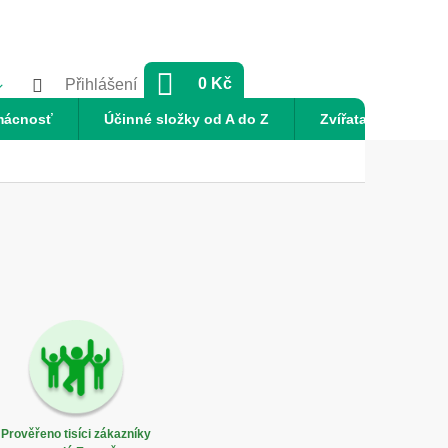
NÁKUPNÍ
0 Kč
Přihlášení
KOŠÍK
mácnosť
Účinné složky od A do Z
Zvířata
Nov
Prověřeno tisíci zákazníky