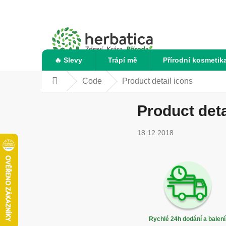
Přejít
na
obsah
🔥 Slevy
Trápí mě
Přírodní kosmetik
Code
Product detail icons
Domů
Product deta
18.12.2018
Rychlé 24h dodání a balení