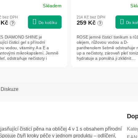
VA
Skladem
Sk
č bez DPH
214 Kč bez DPH
 Kč
259 Kč
Do košíku
Do ko
?
?
S DIAMOND SHINE je
ROSE jemné čisticí tonikum s r
jící čisticí gel s přírodní
olejem, růžovou vodou a D-
ou vodou, vitaminy A a E a
panthenolem šetrně odstraňuje
ntovými mikrokapslemi. Jemně
up a nečistoty, zároveň pleť toniz
pleť, odstraňuje nečistoty i
hydratuje a pomáhá ji zklidnit....
dolný make-up,...
Diskuze
Dop
ící čisticí pěna na obličej 4 v 1 s obsahem přírodní
Kate
Spojuje čtyři kroky péče v jednom produktu – odlíčení,
EAN