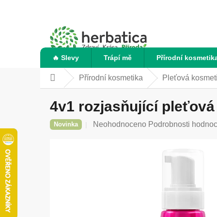
Přejít
na
obsah
🔥 Slevy
Trápí mě
Přírodní kosmetik
Přírodní kosmetika
Pleťová kosmet
Domů
4v1 rozjasňující pleťo
Průměrné
Neohodnoceno
Podrobnosti hodnoc
Novinka
hodnocení
produktu
je
0,0
z
5
hvězdiček.