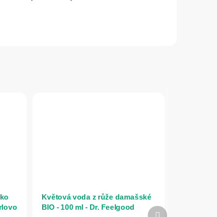
éko
Květová voda z růže damašské
rlovo
BIO - 100 ml - Dr. Feelgood
Další