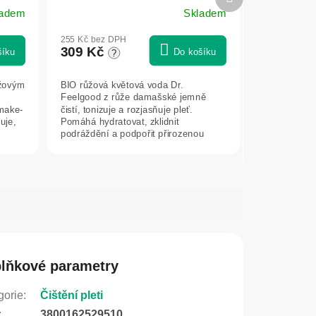
produkt
ladem
Skladem
255 Kč bez DPH
309 Kč
šíku
Do košíku
?
ůžovým
BIO růžová květová voda Dr.
Feelgood z růže damašské jemně
 make-
čistí, tonizuje a rozjasňuje pleť.
uje,
Pomáhá hydratovat, zklidnit
podráždění a podpořit přirozenou
rovnováhu pokožky. Je...
lňkové parametry
gorie
:
Čištění pleti
:
3800162529510