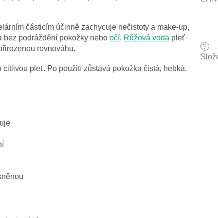
elárním částicím účinně zachycuje nečistoty a make-up,
 a bez podráždění pokožky nebo
očí
.
Růžová voda
pleť
?
 přirozenou rovnováhu.
Slož
citlivou pleť. Po použití zůstává pokožka čistá, hebká,
zuje
ní
asněnou