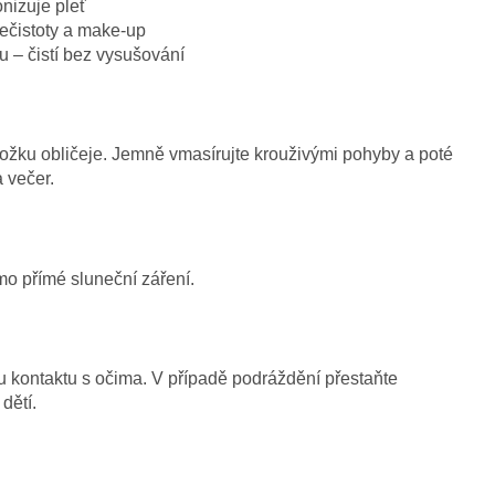
onizuje pleť
nečistoty a make-up
u – čistí bez vysušování
žku obličeje. Jemně vmasírujte krouživými pohyby a poté
 večer.
o přímé sluneční záření.
 kontaktu s očima. V případě podráždění přestaňte
dětí.