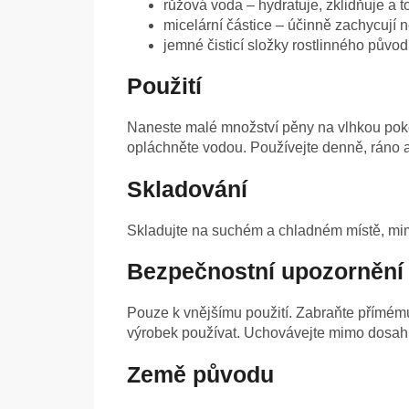
růžová voda – hydratuje, zklidňuje a t
micelární částice – účinně zachycují 
jemné čisticí složky rostlinného původ
Použití
Naneste malé množství pěny na vlhkou poko
opláchněte vodou. Používejte denně, ráno a
Skladování
Skladujte na suchém a chladném místě, mim
Bezpečnostní upozornění
Pouze k vnějšímu použití. Zabraňte přímému
výrobek používat. Uchovávejte mimo dosah 
Země původu