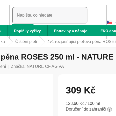
HLEDAT
a
Doplňky výživy
Potraviny a nápoje
EKO do
ika
Čištění pleti
4v1 rozjasňující pleťová pěna ROS
vá pěna ROSES 250 ml - NATURE
ení
Značka:
NATURE OF AGIVA
309 Kč
Měrná
123,60 Kč / 100 ml
cena:
Doručení do zahraničí
?