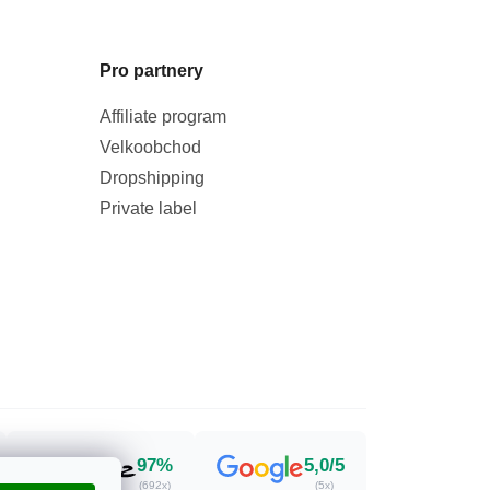
Pro partnery
Affiliate program
Velkoobchod
Dropshipping
Private label
97%
5,0/5
(692x)
(5x)