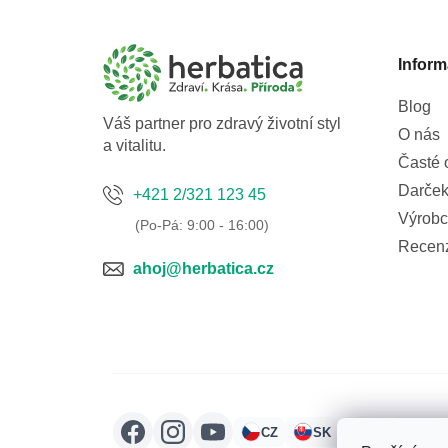
p
a
Inform
t
í
Blog
Váš partner pro zdravý životní styl
O nás
a vitalitu.
Časté 
Darček
+421 2/321 123 45
Výrobc
Recen
ahoj@herbatica.cz
CZ
SK
HU
RO