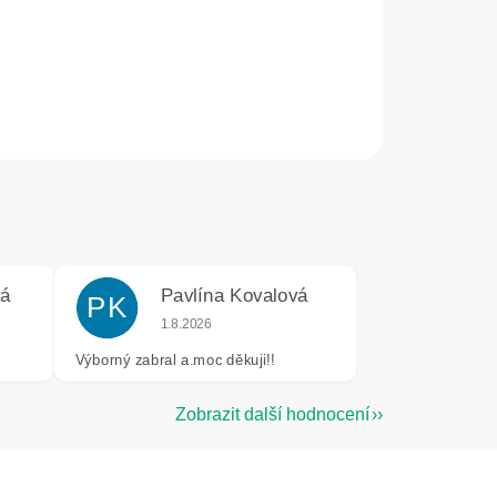
vá
Pavlína Kovalová
PK
e 5 z 5 hvězdiček.
Hodnocení obchodu je 5 z 5 hvězdiček.
1.8.2026
Výborný zabral a.moc děkuji!!
Zobrazit další hodnocení