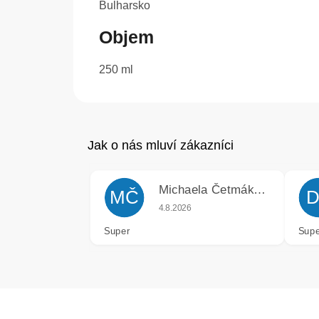
Bulharsko
Objem
250 ml
Michaela Četmáková
MČ
D
Hodnocení obchodu je 5 z 5 hvězdiče
4.8.2026
Super
Supe
Z
á