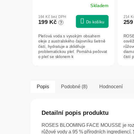
Green idea
AGI
Skladem
164 Kč bez DPH
214 K
199 Kč
259
Do košíku
?
Pleťová voda s vysokým obsahem
ROSE
oleje z australského čajovníku šetrně
osvěžu
čistí, hydratuje a zklidňuje
růžov
problematickou pleť. Pomáhá pečovat
diama
o pleť se sklonem k
čistí 
nedokonalostem,...
voděo
Popis
Podobné (8)
Hodnocení
Detailní popis produktu
ROSES BLOOMING FACE MOUSSE je rozjasňuj
růžové vody a 95 % přírodních ingrediencí. 