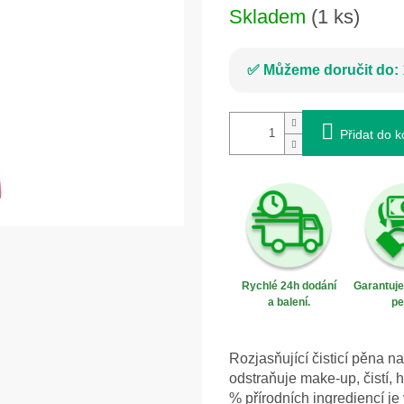
Skladem
(1 ks)
Můžeme doručit do:
Přidat do k
Rychlé 24h dodání
Garantuj
a balení.
pe
Rozjasňující čisticí pěna n
odstraňuje make-up, čistí, 
% přírodních ingrediencí je 