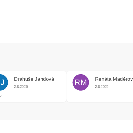
Drahuše Jandová
Renáta Maděro
J
RM
k.
Hodnocení obchodu je 5 z 5 hvězdiček.
Hodnocení obchodu j
2.8.2026
2.8.2026
r