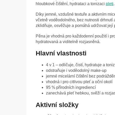
hloubkové čištění, hydrataci a tonizaci
pleti
.
Díky jemné, vzdušné textuře a aktivním mic
včetně voděodolného, bez nutnosti drhnutí
zklidňuje, osvěžuje a pomáhá udržovat její
Pěna je vhodná pro každodenní použití i pro 
hydratovaná a viditelně rozjasněná.
Hlavní vlastnosti
4 v 1 – odličuje, čistí, hydratuje a toni
odstraňuje i voděodolný make-up
jemné micelární čištění bez podráždě
vhodná i pro citlivou pleť a oční okolí
95 % přírodních ingrediencí
zanechává pleť hebkou, svěží a rozj
Aktivní složky