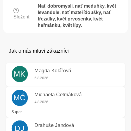
Nať dobromysli, nať meduňky, květ
?
levandule, nať mateřídoušky, nať
Složení
:
třezalky, květ prvosenky, květ
heřmánku, květ lípy.
Magda Kolářová
MK
Hodnocení obchodu je 5 z 5 hvězdiček.
6.8.2026
Michaela Četmáková
MČ
Hodnocení obchodu je 5 z 5 hvězdiček.
4.8.2026
Super
Drahuše Jandová
DJ