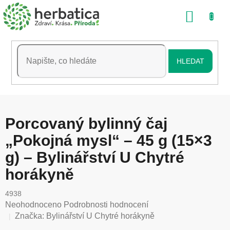
Přejít
NÁKU
na
obsah
KOŠÍK
HLEDAT
Porcovaný bylinný čaj
„Pokojná mysl“ – 45 g (15×3
g) – Bylinářství U Chytré
horákyně
4938
Průměrné
Neohodnoceno
Podrobnosti hodnocení
hodnocení
Značka:
Bylinářství U Chytré horákyně
produktu