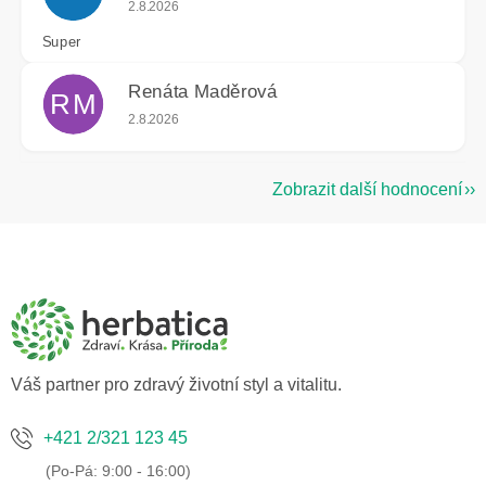
Hodnocení obchodu je 5 z 5 hvězdiček.
2.8.2026
Super
Renáta Maděrová
RM
Hodnocení obchodu je 5 z 5 hvězdiček.
2.8.2026
Zobrazit další hodnocení
Z
á
p
a
t
í
Váš partner pro zdravý životní styl a vitalitu.
+421 2/321 123 45