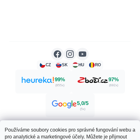
CZ
SK
HU
RO
99%
97%
(855x)
(692x)
5,0/5
(5x)
Používáme soubory cookies pro správné fungování webu a
pro analytické a marketingové účely. Můžete je přijmout
Vytvořil Shoptet