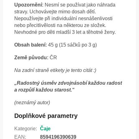
Upozornění:
Nesmí se používat jako náhrada
stravy. Uchovávejte mimo dosah dětí.
Nepoužívejte při individuální nesnášenlivosti
nebo přecitlivělosti na některou ze složek.
Nevhodné pro děti mladší 3 let a těhotné ženy.
Obsah balení:
45 g (15 sáčků po 3 g)
Země původu:
ČR
Na zadní straně etikety je tento citát :)
„Radostný úsměv zdvojnásobí každou radost
a rozpůlí každou starost.“
(neznámý autor)
Doplňkové parametry
Kategorie
:
Čaje
EAN
:
8594196390639