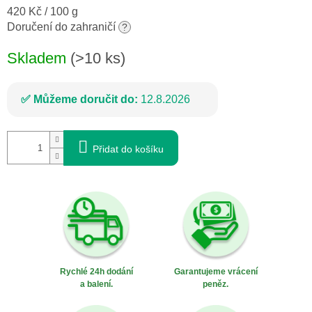
Měrná
420 Kč / 100 g
cena:
Doručení do zahraničí
?
Skladem
(>10 ks)
Můžeme doručit do:
12.8.2026
Přidat do košíku
Rychlé 24h dodání
Garantujeme vrácení
a balení.
peněz.