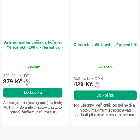
Ashwagandha prášek z kořene,
Rhodiola – 60 kapslí – Epigemic®
7% extrakt - 100 g - Herbatica
Průměrné
Skladem
Skladem
hodnocení
produktu
338 Kč bez DPH
383 Kč bez DPH
379 Kč
?
je
429 Kč
?
5,0
Do košíku
Do košíku
z
5
Ashwagandha (ašvaganda), latinsky
Pro všechny, kteří chtějí od svého těla i
Withania Somnifera, nazývaná také
hvězdiček.
mozku maximum. Rhodiola vás
„indický ženšen“, patří mezi tzv.
podpoří při únavě, stresu i náročném
adaptogeny. Je ceněna pro svůj
období na paměť a soustředění.
blahodárný vliv na organismus. Má
vysoký...