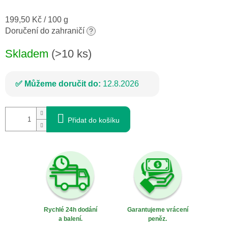
Měrná
199,50 Kč / 100 g
cena:
Doručení do zahraničí
?
Skladem
(>10 ks)
Můžeme doručit do:
12.8.2026
Přidat do košíku
Rychlé 24h dodání
Garantujeme vrácení
a balení.
peněz.