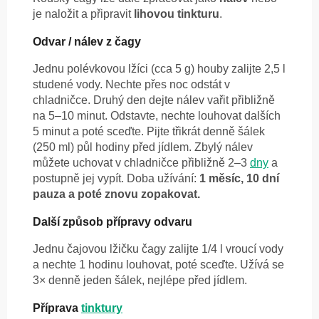
je naložit a připravit
lihovou tinkturu
.
Odvar / nálev z čagy
Jednu polévkovou lžíci (cca 5 g) houby zalijte 2,5 l
studené vody. Nechte přes noc odstát v
chladničce. Druhý den dejte nálev vařit přibližně
na 5–10 minut. Odstavte, nechte louhovat dalších
5 minut a poté sceďte. Pijte třikrát denně šálek
(250 ml) půl hodiny před jídlem. Zbylý nálev
můžete uchovat v chladničce přibližně 2–3
dny
a
postupně jej vypít. Doba užívání:
1 měsíc, 10 dní
pauza a poté znovu zopakovat.
Další způsob přípravy odvaru
Jednu čajovou lžičku čagy zalijte 1/4 l vroucí vody
a nechte 1 hodinu louhovat, poté sceďte. Užívá se
3× denně jeden šálek, nejlépe před jídlem.
Příprava
tinktury