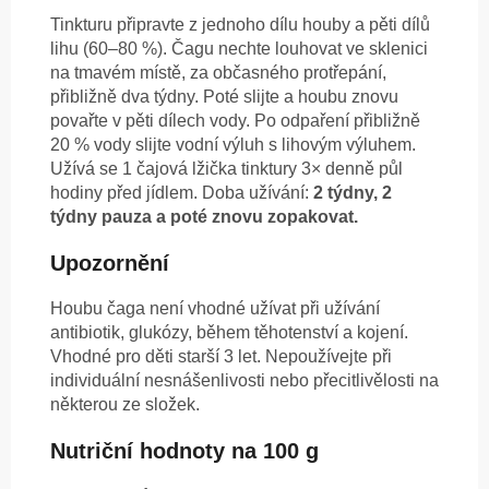
Tinkturu připravte z jednoho dílu houby a pěti dílů
lihu (60–80 %). Čagu nechte louhovat ve sklenici
na tmavém místě, za občasného protřepání,
přibližně dva týdny. Poté slijte a houbu znovu
povařte v pěti dílech vody. Po odpaření přibližně
20 % vody slijte vodní výluh s lihovým výluhem.
Užívá se 1 čajová lžička tinktury 3× denně půl
hodiny před jídlem. Doba užívání:
2 týdny, 2
týdny pauza a poté znovu zopakovat.
Upozornění
Houbu čaga není vhodné užívat při užívání
antibiotik, glukózy, během těhotenství a kojení.
Vhodné pro děti starší 3 let. Nepoužívejte při
individuální nesnášenlivosti nebo přecitlivělosti na
některou ze složek.
Nutriční hodnoty na 100 g