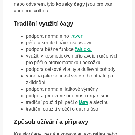
nebo odvarem, tyto
kousky čagy
jsou pro vás
vhodnou volbou.
Tradiční využití čagy
podpora normálního
trávení
péče o komfort trávicí soustavy
podpora běžné funkce
žaludku
využití v kosmetických přípravcích určených
pro péči o problematickou pokožku
podpora celkové vitality a duševní pohody
vhodná jako součást večerního rituálu při
zklidnění
podpora normální látkové výměny
podpora přirozené odolnosti organismu
tradiční použití při péči o
játra
a slezinu
tradiční použití v péči o dutinu ústní
Způsob užívání a přípravy
Kousky čagy lze dále zpracovat jako
nálev
nebo