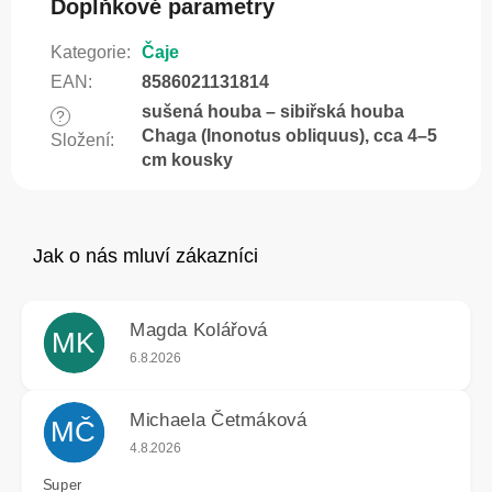
Doplňkové parametry
Kategorie
:
Čaje
EAN
:
8586021131814
sušená houba – sibiřská houba
?
Chaga (Inonotus obliquus), cca 4–5
Složení
:
cm kousky
Magda Kolářová
MK
Hodnocení obchodu je 5 z 5 hvězdiček.
6.8.2026
Michaela Četmáková
MČ
Hodnocení obchodu je 5 z 5 hvězdiček.
4.8.2026
Super