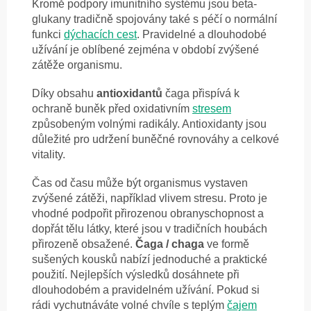
Kromě podpory imunitního systému jsou beta-
glukany tradičně spojovány také s péčí o normální
funkci
dýchacích cest
. Pravidelné a dlouhodobé
užívání je oblíbené zejména v období zvýšené
zátěže organismu.
Díky obsahu
antioxidantů
čaga přispívá k
ochraně buněk před oxidativním
stresem
způsobeným volnými radikály. Antioxidanty jsou
důležité pro udržení buněčné rovnováhy a celkové
vitality.
Čas od času může být organismus vystaven
zvýšené zátěži, například vlivem stresu. Proto je
vhodné podpořit přirozenou obranyschopnost a
dopřát tělu látky, které jsou v tradičních houbách
přirozeně obsažené.
Čaga / chaga
ve formě
sušených kousků nabízí jednoduché a praktické
použití. Nejlepších výsledků dosáhnete při
dlouhodobém a pravidelném užívání. Pokud si
rádi vychutnáváte volné chvíle s teplým
čajem