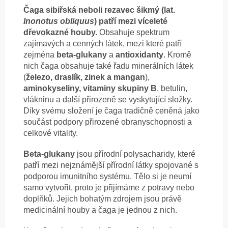
Čaga sibiřská neboli rezavec šikmý (lat.
Inonotus obliquus
) patří mezi víceleté
dřevokazné houby.
Obsahuje spektrum
zajímavých a cenných látek, mezi které patří
zejména
beta-glukany
a
antioxidanty
. Kromě
nich čaga obsahuje také řadu minerálních látek
(
železo, draslík, zinek a mangan
),
aminokyseliny, vitaminy skupiny B
, betulin,
vlákninu a další přirozeně se vyskytující složky.
Díky svému složení je čaga tradičně ceněná jako
součást podpory přirozené obranyschopnosti a
celkové vitality.
Beta-glukany
jsou přírodní polysacharidy, které
patří mezi nejznámější přírodní látky spojované s
podporou imunitního systému. Tělo si je neumí
samo vytvořit, proto je přijímáme z potravy nebo
doplňků. Jejich bohatým zdrojem jsou právě
medicinální houby a čaga je jednou z nich.