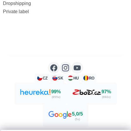
Dropshipping
Private label
CZ
SK
HU
RO
99%
97%
(855x)
(692x)
5,0/5
(5x)