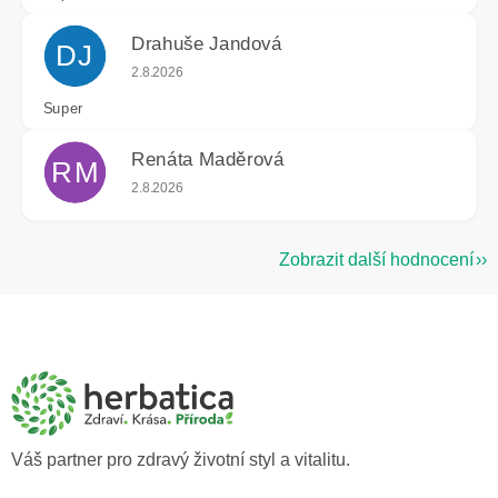
Drahuše Jandová
DJ
Hodnocení obchodu je 5 z 5 hvězdiček.
2.8.2026
Super
Renáta Maděrová
RM
Hodnocení obchodu je 5 z 5 hvězdiček.
2.8.2026
Zobrazit další hodnocení
Z
á
p
a
t
í
Váš partner pro zdravý životní styl a vitalitu.