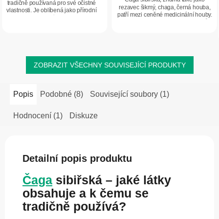
tradičně používaná pro své očistné
hvězdiček.
rezavec šikmý, chaga, černá houba,
hvězdiček.
vlastnosti. Je oblíbená jako přírodní
patří mezi ceněné medicinální houby.
zdroj antioxidantů a pro podporu
Je přirozeným zdrojem antioxidantů a
celkové vitality.
tradičně se užívá pro podporu...
ZOBRAZIT VŠECHNY SOUVISEJÍCÍ PRODUKTY
Popis
Podobné (8)
Související soubory (1)
Hodnocení (1)
Diskuze
Detailní popis produktu
Čaga
sibiřská – jaké látky
obsahuje a k čemu se
tradičně používá?