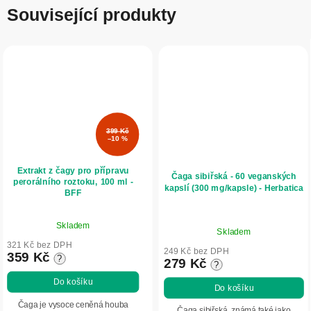
Související produkty
399 Kč
–10 %
Extrakt z čagy pro přípravu
Čaga sibiřská - 60 veganských
perorálního roztoku, 100 ml -
kapslí (300 mg/kapsle) - Herbatica
BFF
Průměrné
Průměrné
Skladem
hodnocení
Skladem
hodnocení
produktu
321 Kč bez DPH
produktu
249 Kč bez DPH
359 Kč
?
je
279 Kč
?
je
5,0
5,0
Do košíku
Do košíku
z
z
5
Čaga je vysoce ceněná houba
5
Čaga sibiřská, známá také jako