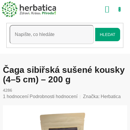
Přejít
NÁKU
na
obsah
KOŠÍK
HLEDAT
Čaga sibiřská sušené kousky
(4–5 cm) – 200 g
4286
Průměrné
1 hodnocení
Podrobnosti hodnocení
Značka:
Herbatica
hodnocení
produktu
je
5,0
z