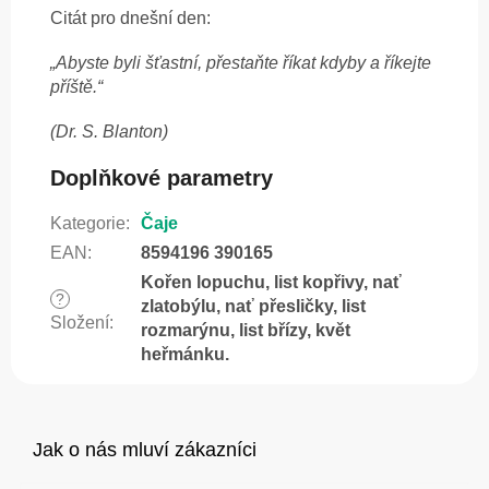
Citát pro dnešní den:
„Abyste byli šťastní, přestaňte říkat kdyby a říkejte
příště.“
(Dr. S. Blanton)
Doplňkové parametry
Kategorie
:
Čaje
EAN
:
8594196 390165
Kořen lopuchu, list kopřivy, nať
?
zlatobýlu, nať přesličky, list
Složení
:
rozmarýnu, list břízy, květ
heřmánku.