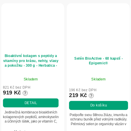
Bioaktivní kolagen s peptidy a
Selén BioActive - 60 kapslí -
vitamíny pro krásu, nehty, vlasy
Epigemic®
a pokožku - 300 g - Herbatica -
Jahoda
Průměrné
Skladem
Skladem
hodnocení
produktu
821 Kč bez DPH
196 Kč bez DPH
919 Kč
?
je
219 Kč
?
5,0
DETAIL
Do košíku
z
5
Jedinečná kombinace bioaktivních
Podpořte svou štítnou žlázu, imunitu a
kolagenových peptidů, aminokyselin
hvězdiček.
ochranu buněk před volnými radikály.
a účinných látek, jako je vitamín C,
Prémiový selen je organicky vázán v
kyselina hyaluronová či zinek,
sušených pivovarských kvasnicích,
pomáhá pečovat o kvalitu vlasů,