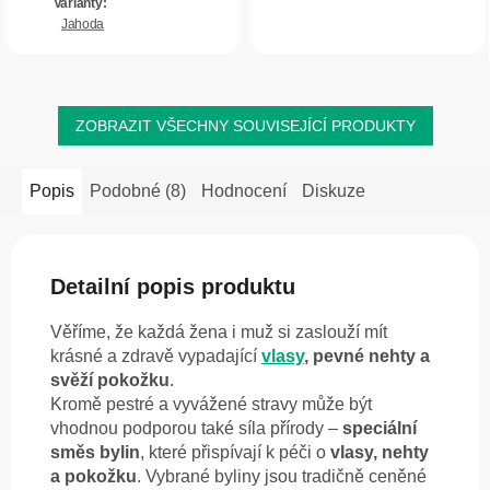
což představuje velmi dobře...
nehtů a...
Jahoda
ZOBRAZIT VŠECHNY SOUVISEJÍCÍ PRODUKTY
Popis
Podobné (8)
Hodnocení
Diskuze
Detailní popis produktu
Věříme, že každá žena i muž si zaslouží mít
krásné a zdravě vypadající
vlasy
, pevné nehty a
svěží pokožku
.
Kromě pestré a vyvážené stravy může být
vhodnou podporou také síla přírody –
speciální
směs bylin
, které přispívají k péči o
vlasy, nehty
a pokožku
. Vybrané byliny jsou tradičně ceněné