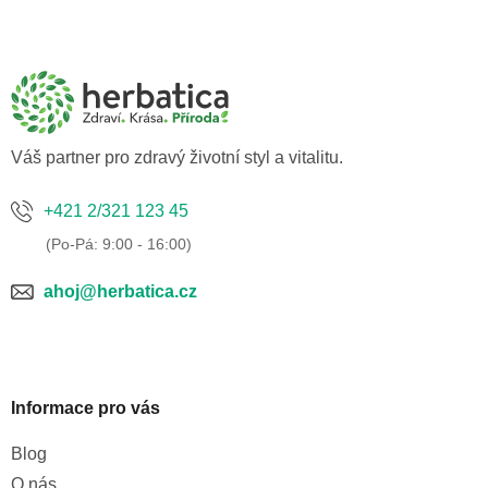
Z
á
p
a
t
í
Váš partner pro zdravý životní styl a vitalitu.
+421 2/321 123 45
ahoj@herbatica.cz
Informace pro vás
Blog
O nás