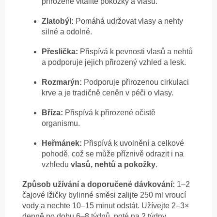
přirozené vitalitě pokožky a vlasů.
Zlatobýl:
Pomáhá udržovat vlasy a nehty
silné a odolné.
Přeslička:
Přispívá k pevnosti vlasů a nehtů
a podporuje jejich přirozený vzhled a lesk.
Rozmarýn:
Podporuje přirozenou cirkulaci
krve a je tradičně ceněn v péči o vlasy.
Bříza:
Přispívá k přirozené očistě
organismu.
Heřmánek:
Přispívá k uvolnění a celkové
pohodě, což se může příznivě odrazit i na
vzhledu
vlasů, nehtů a pokožky
.
Způsob užívání a doporučené dávkování:
1–2
čajové lžičky bylinné směsi zalijte 250 ml vroucí
vody a nechte 10–15 minut odstát. Užívejte 2–3×
denně po dobu 6–8 týdnů, poté na 2 týdny