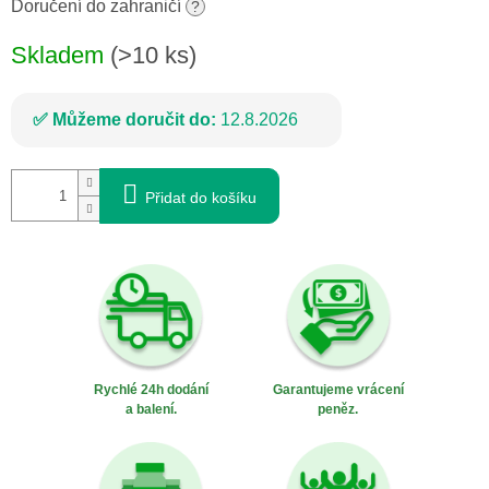
cena:
Doručení do zahraničí
?
Skladem
(>10 ks)
Můžeme doručit do:
12.8.2026
Přidat do košíku
Rychlé 24h dodání
Garantujeme vrácení
a balení.
peněz.