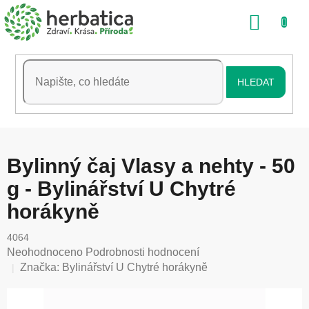
Přejít
NÁKU
na
obsah
KOŠÍK
HLEDAT
Bylinný čaj Vlasy a nehty - 50
g - Bylinářství U Chytré
horákyně
4064
Průměrné
Neohodnoceno
Podrobnosti hodnocení
hodnocení
Značka:
Bylinářství U Chytré horákyně
produktu
je