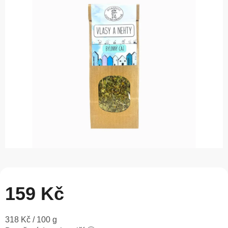
0,0
z
5
hvězdiček.
159 Kč
Měrná
318 Kč / 100 g