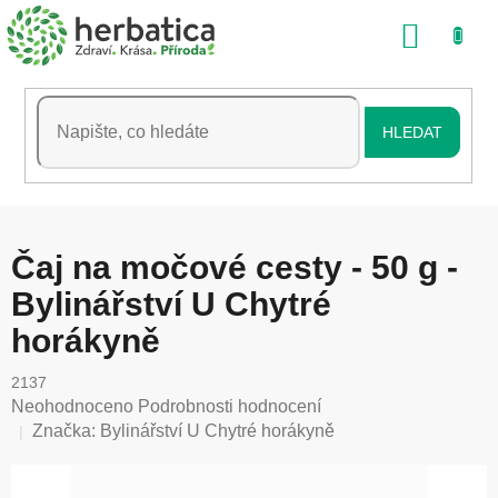
Přejít
NÁKU
na
obsah
KOŠÍK
HLEDAT
Čaj na močové cesty - 50 g -
Bylinářství U Chytré
horákyně
2137
Průměrné
Neohodnoceno
Podrobnosti hodnocení
hodnocení
Značka:
Bylinářství U Chytré horákyně
produktu
je