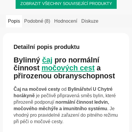
ZOBRAZIT VŠECHNY SOUVISEJÍCÍ PRODUKTY
Popis
Podobné (8)
Hodnocení
Diskuze
Detailní popis produktu
Bylinný
čaj
pro normální
činnost
močových cest
a
přirozenou obranyschopnost
Čaj na močové cesty
od
Bylinářství U Chytré
horákyně
je pečlivě připravená směs bylin, které
přirozeně podporují
normální činnost ledvin,
močového měchýře a imunitního systému
. Je
vhodný pro pravidelné zařazení do pitného režimu
při péči o močové cesty.