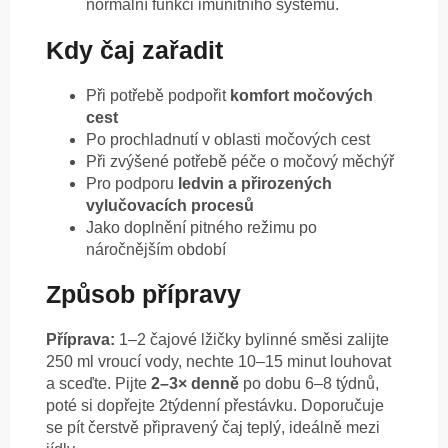
normální funkci imunitního systému.
Kdy čaj zařadit
Při potřebě podpořit
komfort močových
cest
Po prochladnutí v oblasti močových cest
Při zvýšené potřebě péče o močový měchýř
Pro podporu
ledvin a přirozených
vylučovacích procesů
Jako doplnění pitného režimu po
náročnějším období
Způsob přípravy
Příprava:
1–2 čajové lžičky bylinné směsi zalijte
250 ml vroucí vody, nechte 10–15 minut louhovat
a sceďte. Pijte
2–3× denně
po dobu 6–8 týdnů,
poté si dopřejte 2týdenní přestávku. Doporučuje
se pít čerstvě připravený čaj teplý, ideálně mezi