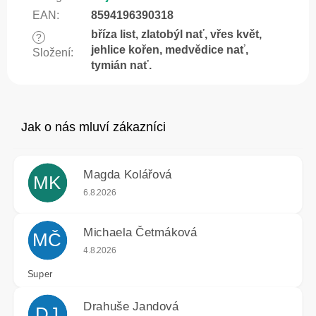
EAN
:
8594196390318
bříza list, zlatobýl nať, vřes květ,
?
jehlice kořen, medvědice nať,
Složení
:
tymián nať.
Magda Kolářová
MK
Hodnocení obchodu je 5 z 5 hvězdiček.
6.8.2026
Michaela Četmáková
MČ
Hodnocení obchodu je 5 z 5 hvězdiček.
4.8.2026
Super
Drahuše Jandová
DJ