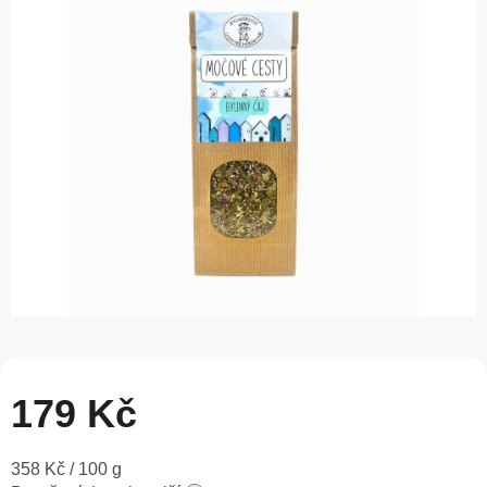
0,0
z
5
hvězdiček.
179 Kč
Měrná
358 Kč / 100 g