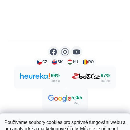
CZ
SK
HU
RO
99%
97%
(855x)
(692x)
5,0/5
(5x)
Používáme soubory cookies pro správné fungování webu a
pro analytické a marketingové účely. Můžete je přijmout