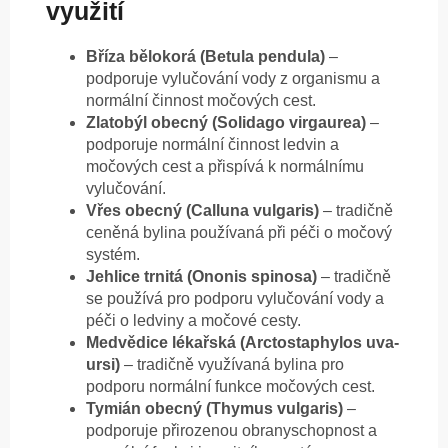
využití
Bříza bělokorá (Betula pendula)
–
podporuje vylučování vody z organismu a
normální činnost močových cest.
Zlatobýl obecný (Solidago virgaurea)
–
podporuje normální činnost ledvin a
močových cest a přispívá k normálnímu
vylučování.
Vřes obecný (Calluna vulgaris)
– tradičně
ceněná bylina používaná při péči o močový
systém.
Jehlice trnitá (Ononis spinosa)
– tradičně
se používá pro podporu vylučování vody a
péči o ledviny a močové cesty.
Medvědice lékařská (Arctostaphylos uva-
ursi)
– tradičně využívaná bylina pro
podporu normální funkce močových cest.
Tymián obecný (Thymus vulgaris)
–
podporuje přirozenou obranyschopnost a