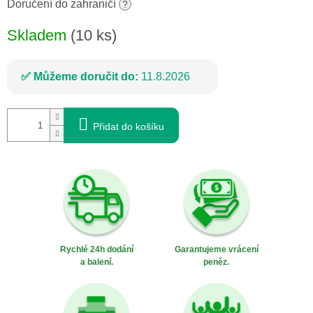
cena:
Doručení do zahraničí
?
Skladem
(10 ks)
Můžeme doručit do:
11.8.2026
Přidat do košíku
Rychlé 24h dodání
Garantujeme vrácení
a balení.
peněz.