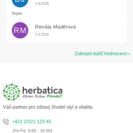
Hodnocení obchodu je 5 z 5 hvězdiček.
2.8.2026
Super
Renáta Maděrová
RM
Hodnocení obchodu je 5 z 5 hvězdiček.
2.8.2026
Zobrazit další hodnocení
Z
á
p
a
t
í
Váš partner pro zdravý životní styl a vitalitu.
+421 2/321 123 45