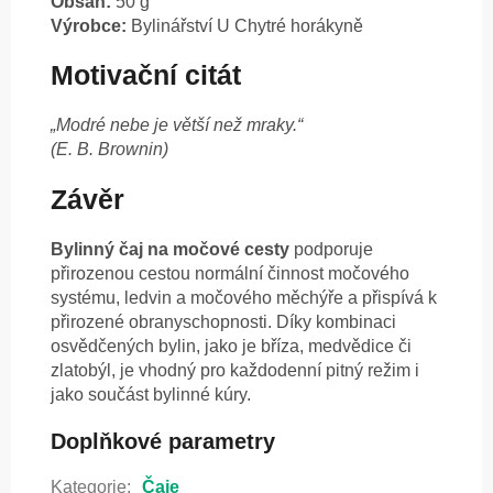
Obsah:
50 g
Výrobce:
Bylinářství U Chytré horákyně
Motivační citát
„Modré nebe je větší než mraky.“
(E. B. Brownin)
Závěr
Bylinný čaj na močové cesty
podporuje
přirozenou cestou normální činnost močového
systému, ledvin a močového měchýře a přispívá k
přirozené obranyschopnosti. Díky kombinaci
osvědčených bylin, jako je bříza, medvědice či
zlatobýl, je vhodný pro každodenní pitný režim i
jako součást bylinné kúry.
Doplňkové parametry
Kategorie
:
Čaje