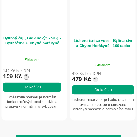
Bylinný čaj „Ledvinový“ - 50 g -
Lichořeřišnice větší - Bylinářství
Bylinářství U Chytré horákyně
u Chytré Horákyně - 100 tablet
Skladem
Průměrné
Skladem
hodnocení
142 Kč bez DPH
produktu
428 Kč bez DPH
159 Kč
?
479 Kč
?
je
5,0
Do košíku
Do košíku
z
Směs bylin podporuje normální
5
Lichořeřišnice větší je tradičně ceněná
funkci močových cest a ledvin a
bylina pro podporu přirozené
hvězdiček.
přispívá k normálnímu vylučování.
obranyschopnosti a normálního stavu
močových cest. Je vhodná také v
období nachlazení a při zvýšené
zátěži...