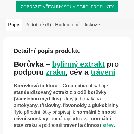
ZOBRAZIT VŠECHNY SOUVISEJÍCÍ PRODUKTY
Popis
Podobné (8)
Hodnocení
Diskuze
Detailní popis produktu
Borůvka –
bylinný extrakt
pro
podporu
zraku
, cév a
trávení
Borůvková tinktura – Green idea
obsahuje
standardizovaný extrakt z plodů borůvky
(Vaccinium myrtillus)
, který je bohatý na
antokyany, třísloviny, flavonoidy a glukokininy
.
Tyto přírodní látky přispívají k
normální činnosti
cévní soustavy
, pomáhají udržovat
normální
stav zraku
a podporují
trávení a činnost
střev
.