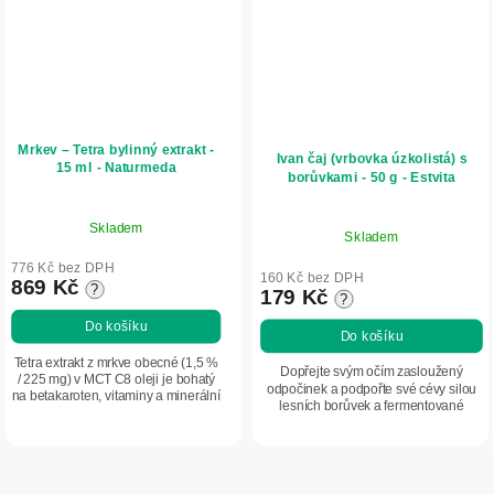
Mrkev – Tetra bylinný extrakt -
Ivan čaj (vrbovka úzkolistá) s
15 ml - Naturmeda
borůvkami - 50 g - Estvita
Skladem
Skladem
776 Kč bez DPH
160 Kč bez DPH
869 Kč
?
179 Kč
?
Do košíku
Do košíku
Tetra extrakt z mrkve obecné (1,5 %
Dopřejte svým očím zasloužený
/ 225 mg) v MCT C8 oleji je bohatý
odpočinek a podpořte své cévy silou
na betakaroten, vitaminy a minerální
lesních borůvek a fermentované
látky, které podporují normální zrak,
vrbovky. Tento lahodný tmavý nálev je
vitalitu a přirozenou...
určen pro každého, kdo hledá
přirozenou...