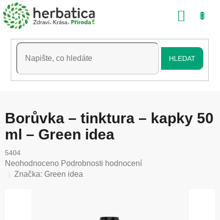
Přejít
NÁKU
na
obsah
KOŠÍK
HLEDAT
Borůvka – tinktura – kapky 50
ml – Green idea
5404
Průměrné
Neohodnoceno
Podrobnosti hodnocení
hodnocení
Značka:
Green idea
produktu
je
0,0
z