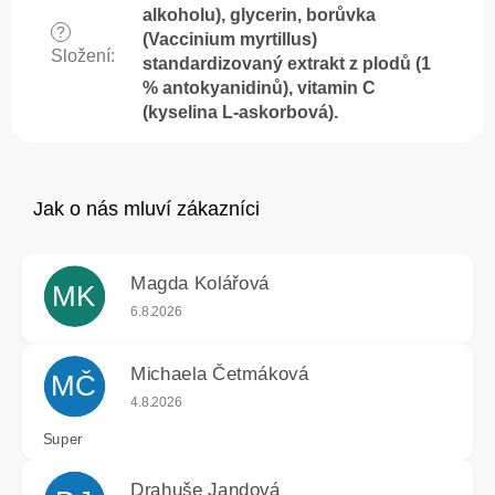
alkoholu), glycerin, borůvka
?
(Vaccinium myrtillus)
Složení
:
standardizovaný extrakt z plodů (1
% antokyanidinů), vitamin C
(kyselina L-askorbová).
Magda Kolářová
MK
Hodnocení obchodu je 5 z 5 hvězdiček.
6.8.2026
Michaela Četmáková
MČ
Hodnocení obchodu je 5 z 5 hvězdiček.
4.8.2026
Super
Drahuše Jandová