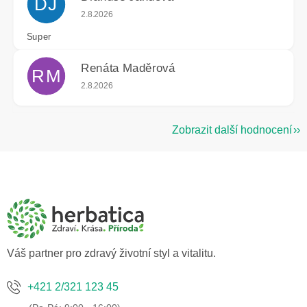
DJ
Hodnocení obchodu je 5 z 5 hvězdiček.
2.8.2026
Super
Renáta Maděrová
RM
Hodnocení obchodu je 5 z 5 hvězdiček.
2.8.2026
Zobrazit další hodnocení
Z
á
p
a
t
í
Váš partner pro zdravý životní styl a vitalitu.
+421 2/321 123 45