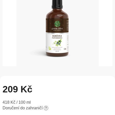
5
hvězdiček.
209 Kč
Měrná
418 Kč / 100 ml
cena:
Doručení do zahraničí
?