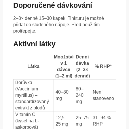
Doporučené dávkování
2–3× denně 15–30 kapek. Tinkturu je možné
přidat do studeného nápoje. Před použitím
protřepejte.
Aktivní látky
Množství
Denní
v 1
dávka
Látka
% RHP*
dávce
(2–3×
(1–2 ml)
denně)
Borůvka
(Vaccinium
80–
40–80
Není
myrtillus) –
240
mg
stanoveno
standardizovaný
mg
extrakt z plodů
Vitamin C
12,5–
25–75
31–94 %
(kyselina L-
25 mg
mg
RHP
askorbová)