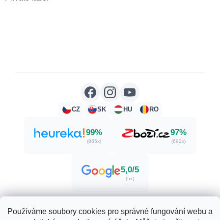
CZ
SK
HU
RO
99%
97%
(855x)
(692x)
5,0/5
(5x)
Používáme soubory cookies pro správné fungování webu a