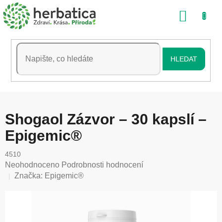
Přejít
NÁKU
na
obsah
KOŠÍK
HLEDAT
Shogaol Zázvor – 30 kapslí –
Epigemic®
4510
Průměrné
Neohodnoceno
Podrobnosti hodnocení
hodnocení
Značka:
Epigemic®
produktu
je
0,0
z