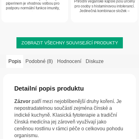
5
Přírodní veganské kapsle jsou určeny
piperinem je vhodnou volbou pro
hvězdiček.
pro osoby s histaminovou intolerancí.
hvězdiček.
podporu normální funkce imunity,
Jedinečná kombinace složek –
jater a kloubů. Kombinace
moringa, kvercetin a kurkumin – je
kurkuminu a piperinu podporuje
tradičně ceněna pro podporu
biologickou využitelnost...
organismu...
ZOBRAZIT VŠECHNY SOUVISEJÍCÍ PRODUKTY
Popis
Podobné (8)
Hodnocení
Diskuze
Detailní popis produktu
Zázvor
patří mezi nejoblíbenější druhy koření. Je
nepostradatelnou součástí zejména čínské a
indické kuchyně. Klasická fytoterapie a tradiční
čínská medicína jej zároveň využívají jako
ceněnou rostlinu v rámci péče o celkovou pohodu
organismu.