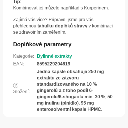
Tip:
Kombinovat jej můžete například s Kurperinem.
Zajímá vás více? Připravili jsme pro vás
přehlednou
tabulku doplňků stravy
v kombinaci
se zdravotním zaměřením.
Doplňkové parametry
Kategorie
:
Bylinné extrakty
EAN
:
8595229204619
Jedna kapsle obsahuje 250 mg
extraktu ze zázvoru
standardizovaného na 10 %
?
gingerolů a z toho podíl 6-
Složení
:
gingerolu/6-shogaolu min. 30 %, 50
mg inulinu (plnidlo), 95 mg
enterosolventní kapsle HPMC.