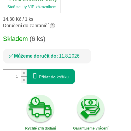
Staň se i ty VIP zákazníkem
Měrná
14,30 Kč / 1 ks
cena:
Doručení do zahraničí
?
Skladem
(6 ks)
Můžeme doručit do:
11.8.2026
Přidat do košíku
Rychlé 24h dodání
Garantujeme vrácení