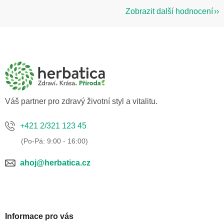
Zobrazit další hodnocení
Z
á
p
a
t
í
Váš partner pro zdravý životní styl a vitalitu.
+421 2/321 123 45
ahoj@herbatica.cz
Informace pro vás