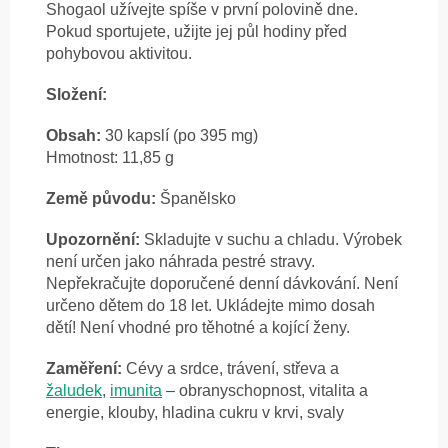
Shogaol užívejte spíše v první polovině dne.
Pokud sportujete, užijte jej půl hodiny před
pohybovou aktivitou.
Složení:
Obsah:
30 kapslí (po 395 mg)
Hmotnost: 11,85 g
Země původu:
Španělsko
Upozornění:
Skladujte v suchu a chladu. Výrobek
není určen jako náhrada pestré stravy.
Nepřekračujte doporučené denní dávkování. Není
určeno dětem do 18 let. Ukládejte mimo dosah
dětí! Není vhodné pro těhotné a kojící ženy.
Zaměření:
Cévy a srdce, trávení, střeva a
žaludek
,
imunita
– obranyschopnost, vitalita a
energie, klouby, hladina cukru v krvi, svaly