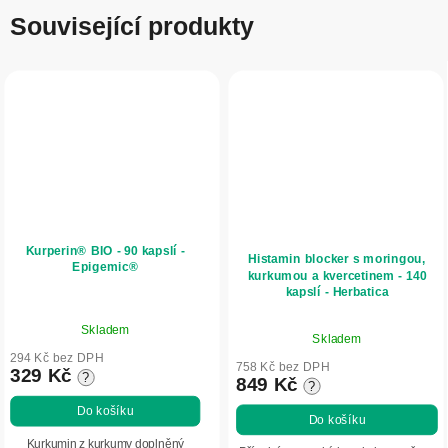
Související produkty
Kurperin® BIO - 90 kapslí -
Histamin blocker s moringou,
Epigemic®
kurkumou a kvercetinem - 140
kapslí - Herbatica
Průměrné
Průměrné
Skladem
hodnocení
Skladem
hodnocení
produktu
294 Kč bez DPH
produktu
758 Kč bez DPH
329 Kč
?
je
849 Kč
?
je
5,0
5,0
Do košíku
Do košíku
z
z
5
Kurkumin z kurkumy doplněný