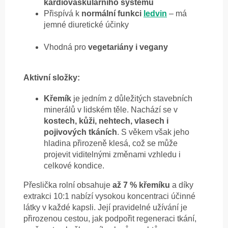
kardiovaskulárního systému
Přispívá k
normální funkci
ledvin
– má
jemné diuretické účinky
Vhodná pro
vegetariány i vegany
Aktivní složky:
Křemík
je jedním z důležitých stavebních
minerálů v lidském těle. Nachází se v
kostech, kůži, nehtech, vlasech i
pojivových tkáních
. S věkem však jeho
hladina přirozeně klesá, což se může
projevit viditelnými změnami vzhledu i
celkové kondice.
Přeslička rolní obsahuje
až 7 % křemíku
a díky
extrakci 10:1 nabízí vysokou koncentraci účinné
látky v každé kapsli. Její pravidelné užívání je
přirozenou cestou, jak podpořit regeneraci tkání,