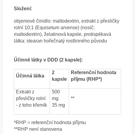
Složení:
objemové činidlo: maltodextrin, extrakt z přesličky
rolní 10:1 (Equisetum arvense) (nosič:
maltodextrin), želatinová kapsle, protispékavá
látka: stearan hořečnatý rostlinného původu
Účinné látky v DDD (2 kapsle):
2
Referenční hodnota
Účinná látka
kapsle
příjmu (RHP*)
Extrakt z
500
přesličky rolní
mg
**
- z toho křemík
35 mg
*RHP = referenční hodnota příjmu
**RHP není stanovena