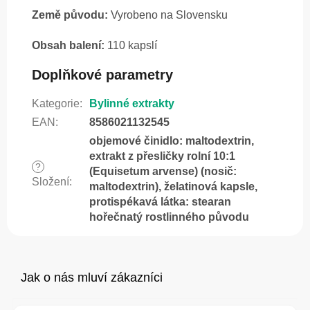
Země původu:
Vyrobeno na Slovensku
Obsah balení:
110 kapslí
Doplňkové parametry
Kategorie
:
Bylinné extrakty
EAN
:
8586021132545
objemové činidlo: maltodextrin,
extrakt z přesličky rolní 10:1
?
(Equisetum arvense) (nosič:
Složení
:
maltodextrin), želatinová kapsle,
protispékavá látka: stearan
hořečnatý rostlinného původu