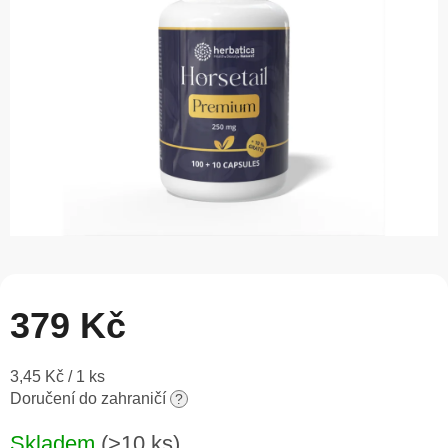
5
hvězdiček.
379 Kč
Měrná
3,45 Kč / 1 ks
cena:
Doručení do zahraničí
?
Skladem
(>10 ks)