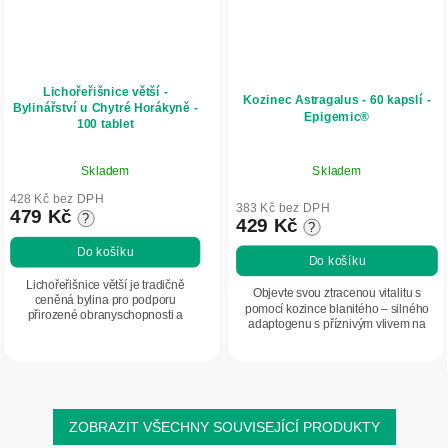
Lichořeřišnice větší -
Kozinec Astragalus - 60 kapslí -
Bylinářství u Chytré Horákyně -
Epigemic®
100 tablet
Průměrné
Skladem
Skladem
hodnocení
produktu
428 Kč bez DPH
383 Kč bez DPH
479 Kč
?
je
429 Kč
?
5,0
Do košíku
Do košíku
z
5
Lichořeřišnice větší je tradičně
Objevte svou ztracenou vitalitu s
ceněná bylina pro podporu
hvězdiček.
pomocí kozince blanitého – silného
přirozené obranyschopnosti a
adaptogenu s příznivým vlivem na
normálního stavu močových cest. Je
srdce a cévy, imunitu, ledviny i hladinu
vhodná také v období nachlazení a
cukru v krvi.
při zvýšené zátěži...
ZOBRAZIT VŠECHNY SOUVISEJÍCÍ PRODUKTY