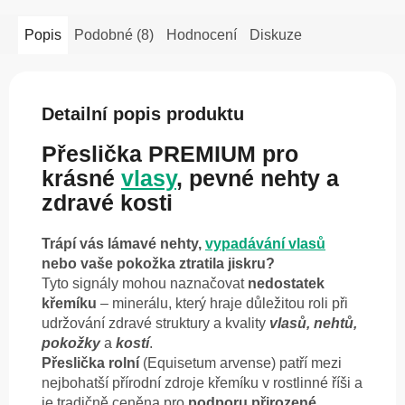
Popis
Podobné (8)
Hodnocení
Diskuze
Detailní popis produktu
Přeslička PREMIUM pro
krásné
vlasy
, pevné nehty a
zdravé kosti
Trápí vás lámavé nehty,
vypadávání vlasů
nebo vaše pokožka ztratila jiskru?
Tyto signály mohou naznačovat
nedostatek
křemíku
– minerálu, který hraje důležitou roli při
udržování zdravé struktury a kvality
vlasů, nehtů,
pokožky
a
kostí
.
Přeslička rolní
(Equisetum arvense) patří mezi
nejbohatší přírodní zdroje křemíku v rostlinné říši a
je tradičně ceněna pro
podporu přirozené