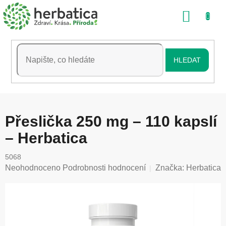
Přejít
NÁKU
na
obsah
KOŠÍK
HLEDAT
Přeslička 250 mg – 110 kapslí
– Herbatica
5068
Průměrné
Neohodnoceno
Podrobnosti hodnocení
Značka:
Herbatica
hodnocení
produktu
je
0,0
z