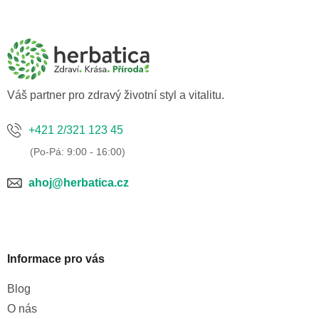
á
p
a
t
í
Váš partner pro zdravý životní styl a vitalitu.
+421 2/321 123 45
ahoj@herbatica.cz
Informace pro vás
Blog
O nás