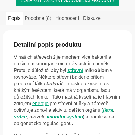
ZOBRAZIT VŠECHNY SOUVISEJÍCÍ PRODUKTY
Popis
Podobné (8)
Hodnocení
Diskuze
Detailní popis produktu
V našich střevech žije mnohem více bakterií a
dalších mikroorganismů než vlastních buněk.
Proto je důležité, aby byl
střevní
mikrobiom
v
rovnováze. Některé střevní bakterie přitom
produkují látku
butyrát
– mastnou kyselinu s
krátkým řetězcem, která má v organismu řadu
důležitých funkcí. Tato mastná kyselina je hlavním
zdrojem
energie
pro střevní buňky a zároveň
ovlivňuje zdraví a aktivitu dalších orgánů (
játra
,
srdce
, mozek,
imunitní systém
) a podílí se na
epigenetické regulaci genů.