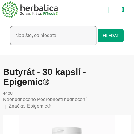
Přejít
NÁKU
na
obsah
KOŠÍK
HLEDAT
Butyrát - 30 kapslí -
Epigemic®
4480
Průměrné
Neohodnoceno
Podrobnosti hodnocení
hodnocení
Značka:
Epigemic®
produktu
je
0,0
z