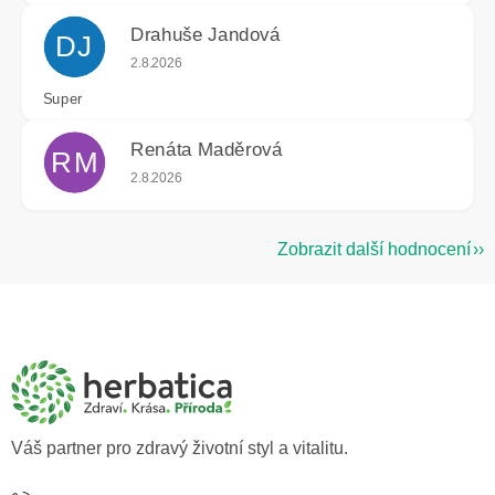
Drahuše Jandová
DJ
Hodnocení obchodu je 5 z 5 hvězdiček.
2.8.2026
Super
Renáta Maděrová
RM
Hodnocení obchodu je 5 z 5 hvězdiček.
2.8.2026
Zobrazit další hodnocení
Z
á
p
a
t
í
Váš partner pro zdravý životní styl a vitalitu.