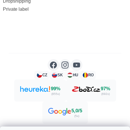
Dropshipping
Private label
CZ
SK
HU
RO
99%
97%
(855x)
(692x)
5,0/5
(5x)