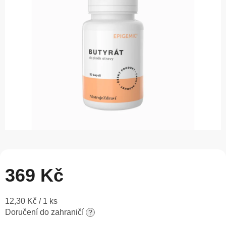
5
hvězdiček.
369 Kč
Měrná
12,30 Kč / 1 ks
cena:
Doručení do zahraničí
?