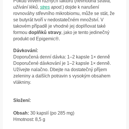
Pokud vlivem různých faktorů (
nevhodná strava,
užívání léků,
stres
apod.
) dojde k narušení
rovnováhy střevního mikrobiomu, může se stát, že
se butyrát tvoří v nedostatečném množství. V
takovém případě je vhodné jej doplňovat také
formou
doplňků stravy
, jako je tento jedinečný
produkt od Epigemic®.
Dávkování:
Doporučená denní dávka: 1–2 kapsle 1× denně
Doporučené dávkování je 1–2 kapsle 1× denně.
Užívejte nalačno. Dbejte na dostatečný příjem
zeleniny a dalších potravin s vysokým obsahem
vlákniny.
Složení:
Obsah:
30 kapslí (po 285 mg)
Hmotnost: 8,5 g