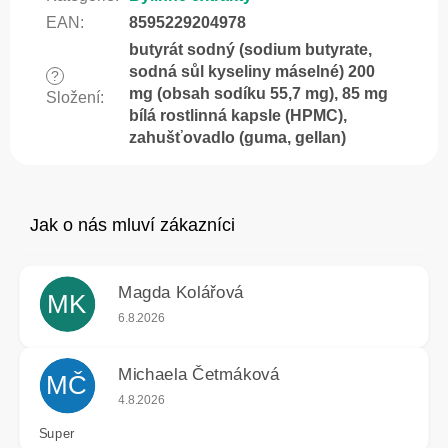
EAN
:
8595229204978
butyrát sodný (sodium butyrate,
sodná sůl kyseliny máselné) 200
?
mg (obsah sodíku 55,7 mg), 85 mg
Složení
:
bílá rostlinná kapsle (HPMC),
zahušťovadlo (guma, gellan)
Magda Kolářová
MK
Hodnocení obchodu je 5 z 5 hvězdiček.
6.8.2026
Michaela Četmáková
MČ
Hodnocení obchodu je 5 z 5 hvězdiček.
4.8.2026
Super