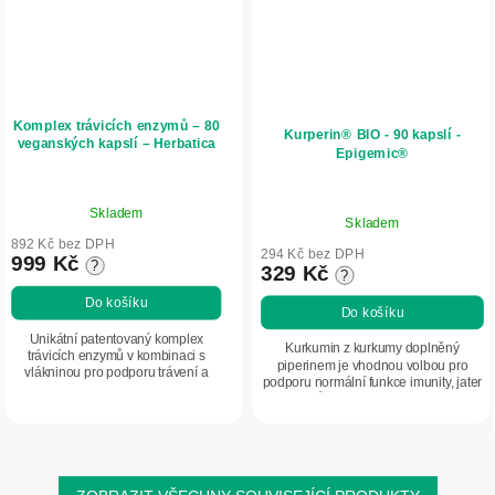
Komplex trávicích enzymů – 80
Kurperin® BIO - 90 kapslí -
veganských kapslí – Herbatica
Epigemic®
Průměrné
Průměrné
Skladem
hodnocení
Skladem
hodnocení
produktu
892 Kč bez DPH
produktu
294 Kč bez DPH
999 Kč
?
je
329 Kč
?
je
5,0
5,0
Do košíku
Do košíku
z
z
5
Unikátní patentovaný komplex
5
Kurkumin z kurkumy doplněný
trávicích enzymů v kombinaci s
hvězdiček.
piperinem je vhodnou volbou pro
hvězdiček.
vlákninou pro podporu trávení a
podporu normální funkce imunity, jater
vstřebávání živin. Je vhodný pro
a kloubů. Kombinace kurkuminu a
osoby, které chtějí podpořit komfort
piperinu podporuje biologickou
trávení při...
využitelnost...