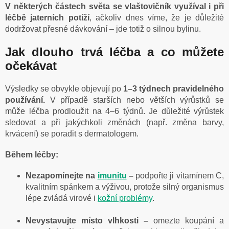
V některých částech světa se vlaštovičník využíval i při
léčbě jaterních potíží
, ačkoliv dnes víme, že je důležité
dodržovat přesné dávkování – jde totiž o silnou bylinu.
Jak dlouho trvá léčba a co můžete
očekávat
Výsledky se obvykle objevují po
1–3 týdnech pravidelného
používání.
V případě starších nebo větších výrůstků se
může léčba prodloužit na 4–6 týdnů. Je důležité výrůstek
sledovat a při jakýchkoli změnách (např. změna barvy,
krvácení) se poradit s dermatologem.
Během léčby:
Nezapomínejte na
imunitu
–
podpořte ji vitamínem C,
kvalitním spánkem a výživou, protože silný organismus
lépe zvládá virové i
kožní problémy
.
Nevystavujte místo vlhkosti –
omezte koupání a