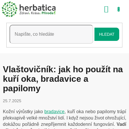
Přejít
NÁKU
na
obsah
KOŠÍK
HLEDAT
Vlaštovičník: jak ho použít na
kuří oka, bradavice a
papilomy
25.7.2025
Kožní výrůstky jako
bradavice
, kuří oka nebo papilomy trápí
překvapivě velké množství lidí. I když nejsou život ohrožující,
dokážou pořádně znepříjemnit každodenní fungování.
Vadí