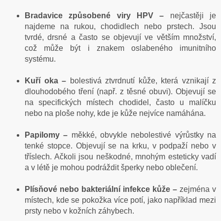
Bradavice způsobené viry HPV –
nejčastěji je
najdeme na rukou, chodidlech nebo prstech. Jsou
tvrdé, drsné a často se objevují ve větším množství,
což může být i znakem oslabeného imunitního
systému.
Kuří oka –
bolestivá ztvrdnutí kůže, která vznikají z
dlouhodobého tření (např. z těsné obuvi). Objevují se
na specifických místech chodidel, často u malíčku
nebo na ploše nohy, kde je kůže nejvíce namáhána.
Papilomy –
měkké, obvykle nebolestivé výrůstky na
tenké stopce. Objevují se na krku, v podpaží nebo v
tříslech. Ačkoli jsou neškodné, mnohým esteticky vadí
a v létě je mohou podráždit šperky nebo oblečení.
Plísňové nebo bakteriální infekce kůže –
zejména v
místech, kde se pokožka více potí, jako například mezi
prsty nebo v kožních záhybech.