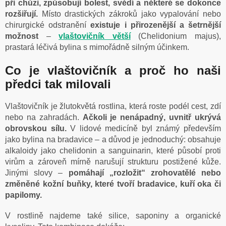
při chůzi, způsobují bolest, svědí a některé se dokonce
rozšiřují.
Místo drastických zákroků jako vypalování nebo
chirurgické odstranění
existuje i přirozenější a šetrnější
možnost
–
vlaštovičník větší
(Chelidonium majus),
prastará léčivá bylina s mimořádně silným účinkem.
Co je vlaštovičník a proč ho naši
předci tak milovali
Vlaštovičník je žlutokvětá rostlina, která roste podél cest, zdí
nebo na zahradách.
Ačkoli je nenápadný, uvnitř ukrývá
obrovskou sílu.
V lidové medicíně byl známý především
jako bylina na bradavice – a důvod je jednoduchý: obsahuje
alkaloidy jako chelidonin a sanguinarin, které působí proti
virům a zároveň mírně narušují strukturu postižené kůže.
Jinými slovy –
pomáhají „rozložit“ zrohovatělé nebo
změněné kožní buňky, které tvoří bradavice, kuří oka či
papilomy.
V rostlině najdeme také silice, saponiny a organické