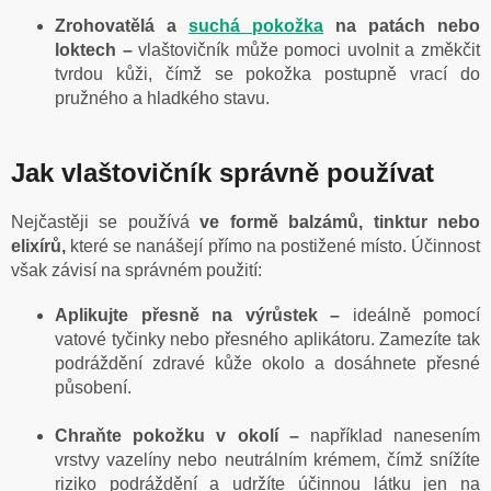
Zrohovatělá a
suchá pokožka
na patách nebo
loktech –
vlaštovičník může pomoci uvolnit a změkčit
tvrdou kůži, čímž se pokožka postupně vrací do
pružného a hladkého stavu.
Jak vlaštovičník správně používat
Nejčastěji se používá
ve formě balzámů, tinktur nebo
elixírů,
které se nanášejí přímo na postižené místo. Účinnost
však závisí na správném použití:
Aplikujte přesně na výrůstek –
ideálně pomocí
vatové tyčinky nebo přesného aplikátoru. Zamezíte tak
podráždění zdravé kůže okolo a dosáhnete přesné
působení.
Chraňte pokožku v okolí –
například nanesením
vrstvy vazelíny nebo neutrálním krémem, čímž snížíte
riziko podráždění a udržíte účinnou látku jen na