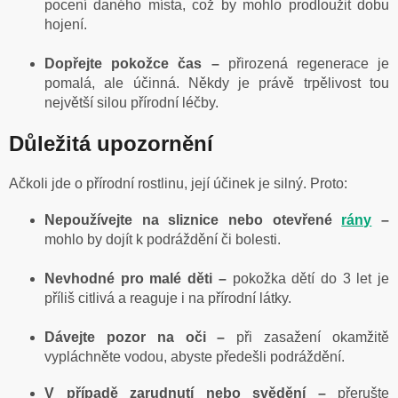
pocení daného místa, což by mohlo prodloužit dobu
hojení.
Dopřejte pokožce čas –
přirozená regenerace je
pomalá, ale účinná. Někdy je právě trpělivost tou
největší silou přírodní léčby.
Důležitá upozornění
Ačkoli jde o přírodní rostlinu, její účinek je silný. Proto:
Nepoužívejte na sliznice nebo otevřené
rány
–
mohlo by dojít k podráždění či bolesti.
Nevhodné pro malé děti –
pokožka dětí do 3 let je
příliš citlivá a reaguje i na přírodní látky.
Dávejte pozor na oči –
při zasažení okamžitě
vypláchněte vodou, abyste předešli podráždění.
V případě zarudnutí nebo svědění –
přerušte