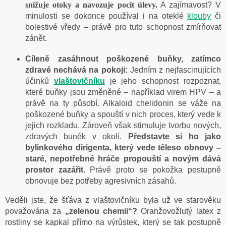
snižuje otoky a navozuje pocit úlevy.
A zajímavost? V
minulosti se dokonce používal i na oteklé
klouby
či
bolestivé vředy – právě pro tuto schopnost zmírňovat
zánět.
Cíleně zasáhnout poškozené buňky, zatímco
zdravé nechává na pokoji:
Jedním z nejfascinujících
účinků
vlaštovičníku
je jeho schopnost rozpoznat,
které buňky jsou změněné – například virem HPV – a
právě na ty působí. Alkaloid chelidonin se váže na
poškozené buňky a spouští v nich proces, který vede k
jejich rozkladu. Zároveň však stimuluje tvorbu nových,
zdravých buněk v okolí.
Představte si ho jako
bylinkového dirigenta, který vede těleso obnovy –
staré, nepotřebné hráče propouští a novým dává
prostor zazářit.
Právě proto se pokožka postupně
obnovuje bez potřeby agresivních zásahů.
Veděli jste, že šťáva z vlaštovičníku byla už ve starověku
považována za
„zelenou chemii“?
Oranžovožlutý latex z
rostliny se kapkal přímo na výrůstek, který se tak postupně