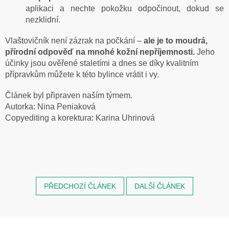
aplikaci a nechte pokožku odpočinout, dokud se
nezklidní.
Vlaštovičník není zázrak na počkání –
ale je to moudrá,
přírodní odpověď na mnohé kožní nepříjemnosti.
Jeho
účinky jsou ověřené staletími a dnes se díky kvalitním
přípravkům můžete k této bylince vrátit i vy.
Článek byl připraven naším týmem.
Autorka:
Nina Peniaková
Copyediting a korektura: Karina Uhrinová
PŘEDCHOZÍ ČLÁNEK
DALŠÍ ČLÁNEK
Z