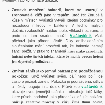
kyseliny. Tato kombinace dokáže:
Zastavit množení bakterií, které se usazují v
zrohovatělé kůži jako v teplém útočišti:
Zhrubělá
kůže v místech výrůstků vytváří ideální podmínky pro
nežádoucí mikroby – bakterie. V těchto malých
„kožních zákoutích“ najdou teplo, vlhkost i ochranu, a
proto se tam snadno množí.
Vlaštovičník
však
přichází jako přírodní čistič. Díky antibakteriálním
sloučeninám mění prostředí tak, že bakterie nemají
šanci přežít. V praxi to znamená
nižší riziko zarudnutí,
hnisání nebo jiných infekcí, které by mohly proces hojení
jen zbytečně prodlužovat.
Zmírnit zánět jako jemný balzám pro podrážděnou
pokožku:
Když výrůstek svědí, pálí nebo bolí, jde
často o příznak zánětu. Pokožka je podrážděná, citlivá
a někdy reaguje i na dotek. Právě zde
vlaštovičník
ukazuje svou jemnější stránku – obsahuje totiž látky,
které působí podobně jako přírodní zklidňující balzám.
Snižuje zánětlivé procesy v kůži, čímž tlumí bolest,