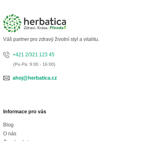
á
p
a
t
í
Váš partner pro zdravý životní styl a vitalitu.
+421 2/321 123 45
ahoj@herbatica.cz
Informace pro vás
Blog
O nás