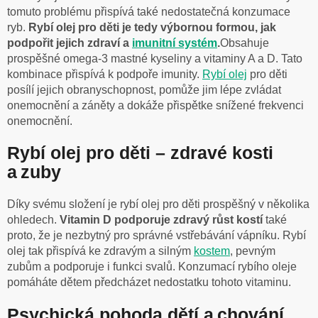
tomuto problému přispívá také nedostatečná konzumace
ryb.
Rybí olej pro děti je tedy výbornou formou, jak
podpořit jejich zdraví a
imunitní systém
.
Obsahuje
prospěšné omega-3 mastné kyseliny a vitaminy A a D. Tato
kombinace přispívá k podpoře imunity.
Rybí olej
pro děti
posílí jejich obranyschopnost, pomůže jim lépe zvládat
onemocnění a záněty a dokáže přispětke snížené frekvenci
onemocnění.
Rybí olej pro děti – zdravé kosti
a zuby
Díky svému složení je rybí olej pro děti prospěšný v několika
ohledech.
Vitamin D podporuje zdravý růst kostí
také
proto, že je nezbytný pro správné vstřebávání vápníku. Rybí
olej tak přispívá ke zdravým a silným
kostem
, pevným
zubům a podporuje i funkci svalů. Konzumací rybího oleje
pomáháte dětem předcházet nedostatku tohoto vitaminu.
Psychická pohoda dětí a chování