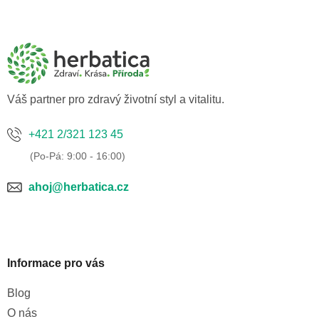
Z
á
p
a
t
í
Váš partner pro zdravý životní styl a vitalitu.
+421 2/321 123 45
ahoj@herbatica.cz
Informace pro vás
Blog
O nás