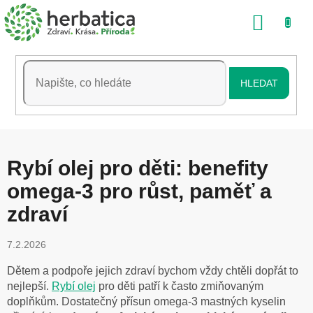
Přejít
NÁKU
na
obsah
KOŠÍK
HLEDAT
Rybí olej pro děti: benefity
omega-3 pro růst, paměť a
zdraví
7.2.2026
Dětem a podpoře jejich zdraví bychom vždy chtěli dopřát to
nejlepší.
Rybí olej
pro děti patří k často zmiňovaným
doplňkům. Dostatečný přísun omega-3 mastných kyselin