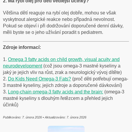
2. Má rybí olej pro děti vedlejší účinky?
Většina dětí reaguje na rybí olej dobře, mohou se však
vyskytnout alergické reakce nebo případná nevolnost.
Pokud se objeví i při dodržování doporučené denní dávky,
měli byste se o jeho užívání poradit s pediatrem.
Zdroje informací:
1.
Omega 3 fatty acids on child growth, visual acuity and
neurodevelopment
(což jsou omega-3 mastné kyseliny a
jaký je jejich vliv na růst, zrak a neurologický vývoj dítěte)
2.
Do Kids Need Omega-3 Fats?
(proč děti potřebují omega-
3 mastné kyseliny, jejich zdroje a doporučené dávkování)
3.
Long-chain omega-3 fatty acids and the brain:
(omega-3
mastné kyseliny s dlouhým řetězcem a přehled jejich
účinků)
Publikováno: 7. února 2026 • Aktualizováno: 7. února 2026