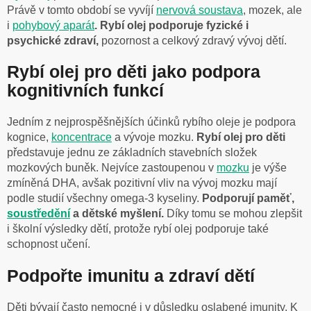
Právě v tomto období se vyvíjí
nervová soustava
, mozek, ale
i
pohybový aparát
. Rybí olej podporuje fyzické i
psychické zdraví,
pozornost a celkový zdravý vývoj dětí.
Rybí olej pro děti jako podpora
kognitivních funkcí
Jedním z nejprospěšnějších účinků rybího oleje je podpora
kognice,
koncentrace
a vývoje mozku.
Rybí olej pro děti
představuje jednu ze základních stavebních složek
mozkových buněk. Nejvíce zastoupenou v
mozku
je výše
zmíněná DHA, avšak pozitivní vliv na vývoj mozku mají
podle studií všechny omega-3 kyseliny.
Podporují paměť,
soustředění
a dětské myšlení.
Díky tomu se mohou zlepšit
i školní výsledky dětí, protože rybí olej podporuje také
schopnost učení.
Podpořte imunitu a zdraví dětí
Děti bývají často nemocné i v důsledku oslabené imunity. K