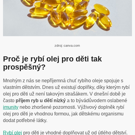
zdroj: canva.com
Proč je rybí olej pro děti tak
prospěšný?
Mnohým z nás se nepříjemná chuť rybího oleje spojuje s
vlastním dětstvím. Dnes už existují doplňky, díky kterým rybí
olej pro děti už není takovým strašákem. V dnešní době je
často
příjem ryb u dětí nízký
a to bývádůvodem oslabené
imunity
nebo zhoršené pozornosti. Výživový doplněk rybí
olej pro děti je vhodnou formou, jak dětskému organismu
dodat potřebné látky.
Rybí olej
pro děti je vhodné doplňovat už od útlého dětství.