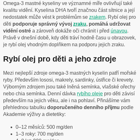
Omega-3 mastné kyseliny ve významné míře ovlivňují také
kvalitu vidění. Kyselina DHA tvoří značnou část sítnice a její
nedostatek může vést k problémům se
zrakem
. Rybí olej pro
děti
podporuje správný vývoj
zraku
, pomáhá udržovat
vidění ostré
a zároveň dokáže oči chránit i před
únavou
.
Právě v dnešní době, kdy děti tráví hodně času u obrazovek,
je rybí olej vhodným doplňkem na podporu jejich zraku.
Rybí olej pro děti a jeho zdroje
Mezi nejlepší zdroje omega-3 mastných kyselin patří mořské
ryby. Především lososi, makrely, sardinky, ústřice či krevety.
Výborným zdrojem jsou také lněná semínka, vlašské ořechy
nebo chia semínka. Denní dávka
rybího oleje
pro děti závisí
především na jejich věku, ale i na pohlaví. Přinášíme vám
přehlednou tabulku
doporučeného denního příjmu
podle
Akademie výživy a dietetiky:
0–12 měsíců: 500 mg/den
1–3 roky: 700 mg/den