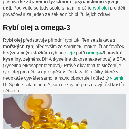
přispívá ke
zdravému fyzickému i psychickému vývoji
dětí.
Podívejte se tedy spolu s námi, proč je
rybí olej
pro děti
považován za jeden ze základních pilířů jejich zdraví.
Rybí olej a omega-3
Rybí olej
představuje přírodní rybí tuk. Ten se získává
z
mořských ryb
, především ze sardinek, makrel či ančoviček.
K významným složkám rybího
oleje
patří
omega
-3 mastné
kyseliny,
zejména DHA (kyselina dokosahexaenová) a EPA
(kyselina eikosapentaenová). Právě díky tomuto složení je
rybí olej pro děti tak prospěšný. Dodává tělu látky, které si
nedokáže vytvářet samo, a navíc obsahuje i důležitý
vitamin
D. Spolu s vitaminem A jsou nezbytné pro zdravý růst kostí i
dětskou