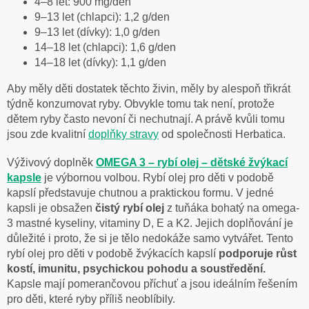
4–8 let: 900 mg/den
9–13 let (chlapci): 1,2 g/den
9–13 let (dívky): 1,0 g/den
14–18 let (chlapci): 1,6 g/den
14–18 let (dívky): 1,1 g/den
Aby měly děti dostatek těchto živin, měly by alespoň třikrát
týdně konzumovat ryby. Obvykle tomu tak není, protože
dětem ryby často nevoní či nechutnají. A právě kvůli tomu
jsou zde kvalitní
doplňky stravy
od společnosti Herbatica.
Výživový doplněk
OMEGA 3 – rybí olej – dětské žvýkací
kapsle
je výbornou volbou. Rybí olej pro děti v podobě
kapslí představuje chutnou a praktickou formu. V jedné
kapsli je obsažen
čistý rybí olej
z tuňáka bohatý na omega-
3 mastné kyseliny, vitaminy D, E a K2. Jejich doplňování je
důležité i proto, že si je tělo nedokáže samo vytvářet. Tento
rybí olej pro děti v podobě žvýkacích kapslí
podporuje růst
kostí, imunitu, psychickou pohodu
a soustředění.
Kapsle mají pomerančovou příchuť a jsou ideálním řešením
pro děti, které ryby příliš neoblíbily.