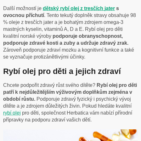
Další možností je
dětský rybí olej z tresčích
jater
s
ovocnou příchutí
. Tento tekutý doplněk stravy obsahuje 98
% oleje z tresčích jater a je bohatým zdrojem omega-3
mastných kyselin, vitaminů A, D a E. Rybí olej pro děti
kvalitní norské výroby
podporuje obranyschopnost,
podporuje zdravé kosti a zuby a udržuje zdravý zrak.
Zároveň podporuje zdraví mozku a kognitivní funkce a také
se vyznačuje protizánětlivými účinky.
Rybí olej pro děti a jejich zdraví
Chcete podpořit zdravý růst svého dítěte?
Rybí olej pro děti
patří k nejdůležitějším výživovým doplňkům zejména v
období růstu.
Podporuje zdravý fyzický i psychický vývoj
dítěte a je zdrojem důležitých živin. Pokud hledáte kvalitní
rybí olej
pro děti, společnost Herbatica vám nabízí přírodní
přípravky na podporu zdraví vašich dětí.