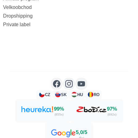
Velkoobchod
Dropshipping
Private label
CZ
SK
HU
RO
99%
97%
(855x)
(692x)
5,0/5
(5x)