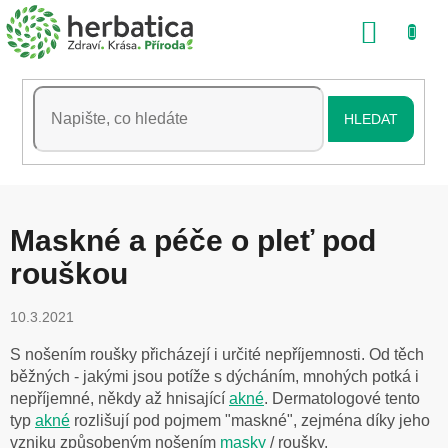
Přejít
NÁKU
na
obsah
KOŠÍK
HLEDAT
Maskné a péče o pleť pod
rouškou
10.3.2021
S nošením roušky přicházejí i určité nepříjemnosti. Od těch
běžných - jakými jsou potíže s dýcháním, mnohých potká i
nepříjemné, někdy až hnisající
akné
. Dermatologové tento
typ
akné
rozlišují pod pojmem "maskné", zejména díky jeho
vzniku způsobeným nošením
masky
/ roušky.