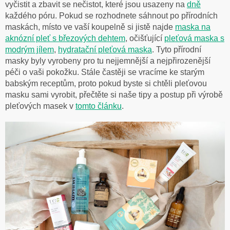
vyčistit a zbavit se nečistot, které jsou usazeny na
dně
každého póru. Pokud se rozhodnete sáhnout po přírodních
maskách, místo ve vaší koupelně si jistě najde
maska ​​na
aknózní pleť s březových dehtem
, očišťující
pleťová maska ​​s
modrým jílem
,
hydratační pleťová maska
. Tyto přírodní
masky byly vyrobeny pro tu nejjemnější a nejpřirozenější
péči o vaši pokožku. Stále častěji se vracíme ke starým
babským receptům, proto pokud byste si chtěli pleťovou
masku sami vyrobit, přečtěte si naše tipy a postup při výrobě
pleťových masek v
tomto článku
.