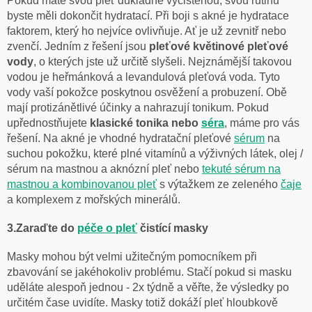
Pokud máte svou pleť důkladně vyčištěnou, svou rutinu
byste měli dokončit hydratací. Při boji s akné je hydratace
faktorem, který ho nejvíce ovlivňuje. Ať je už zevnitř nebo
zvenčí. Jedním z řešení jsou
pleťové květinové pleťové
vody
, o kterých jste už určitě slyšeli. Nejznámější takovou
vodou je heřmánková a levandulová pleťová voda. Tyto
vody vaší pokožce poskytnou osvěžení a probuzení. Obě
mají protizánětlivé účinky a nahrazují tonikum. Pokud
upřednostňujete
klasické tonika nebo
séra
, máme pro vás
řešení. Na akné je vhodné hydratační pleťové
sérum
na
suchou pokožku, které plné vitamínů a výživných látek, olej /
sérum na mastnou a aknózní pleť nebo
tekuté sérum na
mastnou a kombinovanou pleť
s výtažkem ze zeleného
čaje
a komplexem z mořských minerálů.
3.Zaraďte do
péče o pleť
čistící masky
Masky mohou být velmi užitečným pomocníkem při
zbavování se jakéhokoliv problému. Stačí pokud si masku
uděláte alespoň jednou - 2x týdně a věřte, že výsledky po
určitém čase uvidíte. Masky totiž dokáží pleť hloubkově