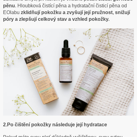
pěnu
. Hloubková čistící pěna a hydratační čisticí pěna od
EOlabu
zklidňují pokožku a zvyšují její pružnost, snižují
póry a zlepšují celkový stav a vzhled pokožky.
2.Po čištění pokožky následuje její hydratace