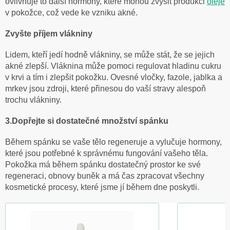
ovlivňuje to další hormony, které mohou zvýšit produkci
oleje
v pokožce, což vede ke vzniku akné.
Zvyšte příjem vlákniny
Lidem, kteří jedí hodně vlákniny, se může stát, že se jejich
akné zlepší. Vláknina může pomoci regulovat hladinu cukru
v krvi a tím i zlepšit pokožku. Ovesné vločky, fazole, jablka a
mrkev jsou zdroji, které přinesou do vaší stravy alespoň
trochu vlákniny.
3.Dopřejte si dostatečné množství spánku
Během spánku se vaše tělo regeneruje a vylučuje hormony,
které jsou potřebné k správnému fungování vašeho těla.
Pokožka má během spánku dostatečný prostor ke své
regeneraci, obnovy buněk a má čas zpracovat všechny
kosmetické procesy, které jsme jí během dne poskytli.