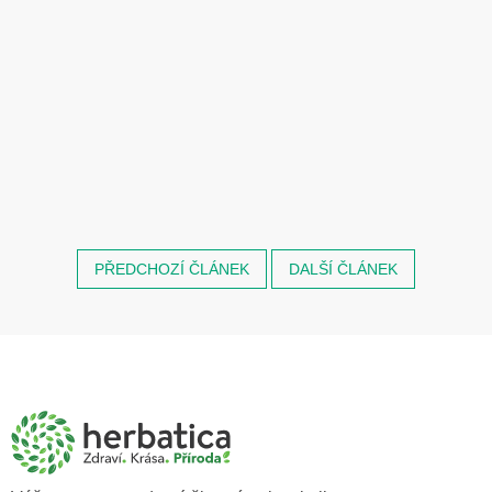
PŘEDCHOZÍ ČLÁNEK
DALŠÍ ČLÁNEK
Z
á
p
a
t