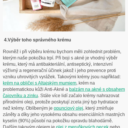
4.Výběr toho správného krému
Rovněž i při výběru krému bychom měli zohlednit problém,
kterým naše pokožka trpí. Při boji s akné je vhodný výběr
krému, který má antibakteriální, antiseptický, intenzivní
výživný a regenerační účinek jakož i jeho prevence proti
vzniku uhrovitých vyrážek. Takovými krémy jsou například:
krém na obličej s Altajským mumiem
, krém na
problematickou kůži Anti-Akné a
balzám na akné s obsahem
čajovníku a zinku
. Stále více lidí začalo krémy nahrazovat
přírodními oleji, protože poskytují zcela jiný typ hydratace
než krémy. Oblíbeným je
opunciový olej
, který zmírňuje
záněty a díky jeho vysokému obsahu esenciálních mastných
kyselin (90%) působí na pokožku opravdu blahodárně.
Dalším takovým olejem je
olej z meruňkových pecek
nebo