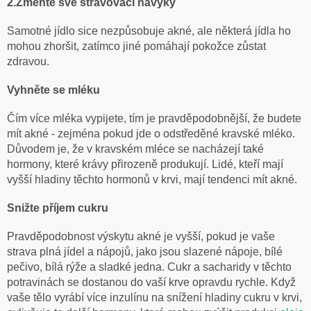
2.Zmeňte své stravovací návyky
Samotné jídlo sice nezpůsobuje akné, ale některá jídla ho
mohou zhoršit, zatímco jiné pomáhají pokožce zůstat
zdravou.
Vyhněte se mléku
Čím více mléka vypijete, tím je pravděpodobnější, že budete
mít akné - zejména pokud jde o odstředěné kravské mléko.
Důvodem je, že v kravském mléce se nacházejí také
hormony, které krávy přirozeně produkují. Lidé, kteří mají
vyšší hladiny těchto hormonů v krvi, mají tendenci mít akné.
Snižte příjem cukru
Pravděpodobnost výskytu akné je vyšší, pokud je vaše
strava plná jídel a nápojů, jako jsou slazené nápoje, bílé
pečivo, bílá rýže a sladké jedna. Cukr a sacharidy v těchto
potravinách se dostanou do vaší krve opravdu rychle. Když
vaše tělo vyrábí více inzulínu na snížení hladiny cukru v krvi,