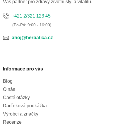
í
Váš partner pro zdravý životní styl a vitalitu.
+421 2/321 123 45
ahoj@herbatica.cz
Informace pro vás
Blog
O nás
Časté otázky
Darčeková poukážka
Výrobci a značky
Recenze