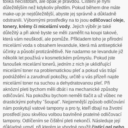
tolika nečistotám, ale opak je pravdou. Čištění je nyní
důležitějším než kdykoliv předtím. Pokud během dne máte
make-up je nejdůležitější, abyste jej správně a důkladně
odstranili. Výbornými prostředky na to jsou
odličovací oleje,
tonery, krémy či micelární vody
. Jejich výběr je také
důležitý a při akné byste se měli zaměřit na koupi takové,
která vám neuškodí, ale pomůže. Příkladem toho je přírodní
micelární voda s obsahem levandule, která má antiseptické
účinky a působí protizánětlivě. Ne nadarmo se levandule již
několik let používá v kosmetickém průmyslu. Pokud jste
fanoušek micelární tonerů, jedním z nich je uklidňující
micelární toner na problematickou pleť a pokud vás trápí
podráždění a zarudnutí pokožky, určitě u vás přízeň najde
micelární toner na suchou a dehydratovanou pleť. Při
aknózní pleti bychom měli dbát i na mechanické způsoby
odličování. Na pokožku bychom neměli tlačit a už vůbec ne
drastickými pohyby "šoupat". Nejjemnější způsob odličování
nám poskytují vatové tampony a pro ty, kteří dbají na životní
prostředí jsou skvělou volbou bavlněné pratelné odličovací
tampony. Odlíčením se čištění pleti nekončí. Následuje její
důkladné umytí, při kterém je vhodné použít
čistící gel nebo