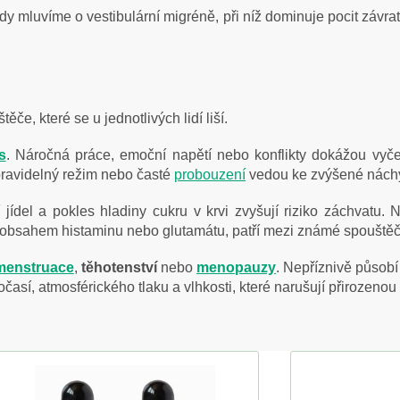
hdy mluvíme o vestibulární migréně, při níž dominuje pocit závr
ěče, které se u jednotlivých lidí liší.
s
. Náročná práce, emoční napětí nebo konflikty dokážou vyče
pravidelný režim nebo časté
probouzení
vedou ke zvýšené náchyl
ídel a pokles hladiny cukru v krvi zvyšují riziko záchvatu. N
 obsahem histaminu nebo glutamátu, patří mezi známé spouštěč
menstruace
,
těhotenství
nebo
menopauzy
. Nepříznivě působí 
počasí, atmosférického tlaku a vlhkosti, které narušují přirozen