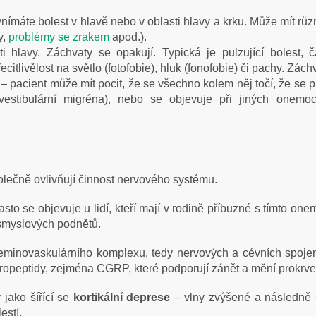
vnímáte bolest v hlavě nebo v oblasti hlavy a krku. Může mít růz
y,
problémy se zrakem
apod.).
ti hlavy. Záchvaty se opakují. Typická je pulzující bolest, č
citlivělost na světlo (fotofobie), hluk (fonofobie) či pachy. Zách
– pacient může mít pocit, že se všechno kolem něj točí, že se pr
vestibulární migréna), nebo se objevuje při jiných onemo
polečně ovlivňují činnost nervového systému.
sto se objevuje u lidí, kteří mají v rodině příbuzné s tímto on
 smyslových podnětů.
eminovaskulárního komplexu, tedy nervových a cévních spojení, 
uropeptidy, zejména CGRP, které podporují zánět a mění prokrv
jako šířící se
kortikální deprese
– vlny zvýšené a následně sn
estí.