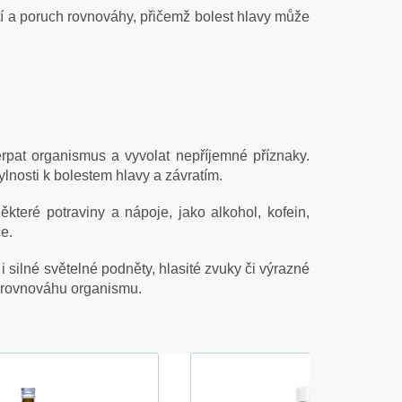
atí a poruch rovnováhy, přičemž bolest hlavy může
rpat organismus a vyvolat nepříjemné příznaky.
nosti k bolestem hlavy a závratím.
ěkteré potraviny a nápoje, jako alkohol, kofein,
e.
i silné světelné podněty, hlasité zvuky či výrazné
ou rovnováhu organismu.