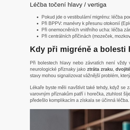
Léčba točení hlavy / vertiga
Pokud jde o vestibulární migrénu: léčba p
Při BPPV: manévry k přesunu otokonií (Epl
Při onemocněních vnitřního ucha: léčba zán
Při centrálních příčinách (mozeček, mozkov
Kdy při migréně a bolesti 
Při bolestech hlavy nebo závratích není vždy
neurologické příznaky jako
ztráta zraku
,
dvojit
stavy mohou signalizovat vážnější problém, kter
Lékaře byste měli navštívit také tehdy, když se
varovným příznakům patří i horečka, ztuhlost ší
předešlo komplikacím a získala se účinná léčba.