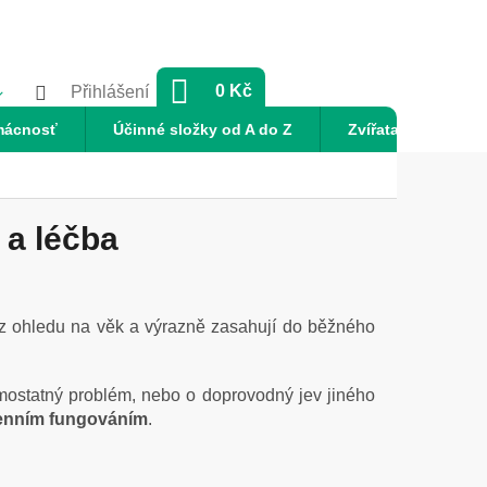
NÁKUPNÍ
0 Kč
Přihlášení
KOŠÍK
mácnosť
Účinné složky od A do Z
Zvířata
Nov
 a léčba
bez ohledu na věk a výrazně zasahují do běžného
 samostatný problém, nebo o doprovodný jev jiného
denním fungováním
.