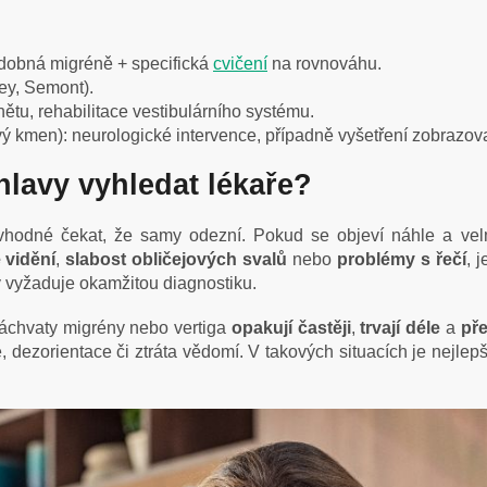
odobná migréně + specifická
cvičení
na rovnováhu.
ey, Semont).
ětu, rehabilitace vestibulárního systému.
ý kmen): neurologické intervence, případně vyšetření zobrazova
hlavy vyhledat lékaře?
 vhodné čekat, že samy odezní. Pokud se objeví náhle a velm
é vidění
,
slabost obličejových svalů
nebo
problémy s řečí
, 
ý vyžaduje okamžitou diagnostiku.
 záchvaty migrény nebo vertiga
opakují častěji
,
trvají déle
a
pře
je, dezorientace či ztráta vědomí. V takových situacích je nej