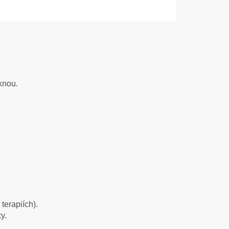
knou.
terapiích).
y.