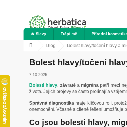
Přejít
na
obsah
🔥 Slevy
Trápí mě
Přírodní kosmetik
Blog
Bolest hlavy/točení hlavy a m
Domů
Bolest hlavy/točení hlav
7.10.2025
Bolesti hlavy
,
závratě
a
migréna
patří mezi ne
života. Jejich projevy se často prolínají a vzájem
Správná diagnostika
hraje klíčovou roli, proto
onemocnění. Včasné a cílené řešení umožňuje p
Co jsou bolesti hlavy, mig