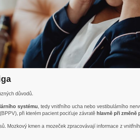
iga
různých důvodů.
ulárního systému
, tedy vnitřního ucha nebo vestibulárního ner
 (BPPV), při kterém pacient pociťuje závratě
hlavně při změně 
cesů. Mozkový kmen a mozeček zpracovávají informace z vnitřníh