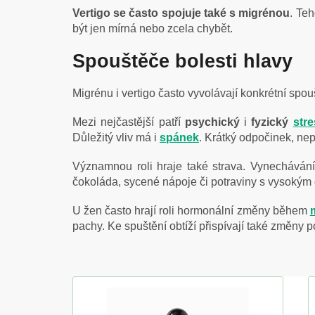
Vertigo se často spojuje také s migrénou
. Te
být jen mírná nebo zcela chybět.
Spouštěče bolesti hlavy
Migrénu i vertigo často vyvolávají konkrétní spoušt
Mezi nejčastější patří
psychický
i
fyzický
stre
Důležitý vliv má i
spánek
. Krátký odpočinek, ne
Významnou roli hraje také strava. Vynechávání j
čokoláda, sycené nápoje či potraviny s vysokým
U žen často hrají roli hormonální změny během
pachy. Ke spuštění obtíží přispívají také změny 