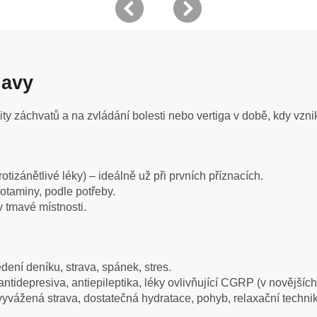
lavy
ty záchvatů a na zvládání bolesti nebo vertiga v době, kdy vzni
rotizánětlivé léky) – ideálně už při prvních příznacích.
gotaminy, podle potřeby.
v tmavé místnosti.
dení deníku, strava, spánek, stres.
ntidepresiva, antiepileptika, léky ovlivňující CGRP (v novějších 
vyvážená strava, dostatečná hydratace, pohyb, relaxační technik