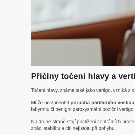
Příčiny točení hlavy a vert
Točení hlavy, známé také jako vertigo, vzniká z 
Může ho způsobit
porucha periferního vestib
labyrintu či benigní paroxysmální poziční vertigo
Na druhé straně stojí postižení centrálních pro
ztrácí stabilitu a cítí nejistotu při pohybu.