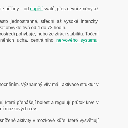
né příčiny – od
napětí
svalů, přes cévní změny až
asto jednostranná, střední až vysoké intenzity,
vat obvykle trvá od 4 do 72 hodin.
ostředí pohybuje, nebo že ztrácí stabilitu. Točení
cněních ucha, centrálního
nervového systému
,
emocněním. Významný vliv má i aktivace struktur v
které přenášejí bolest a regulují průtok krve v
ení mozkových cév.
ížené aktivity v mozkové kůře, které vysvětlují