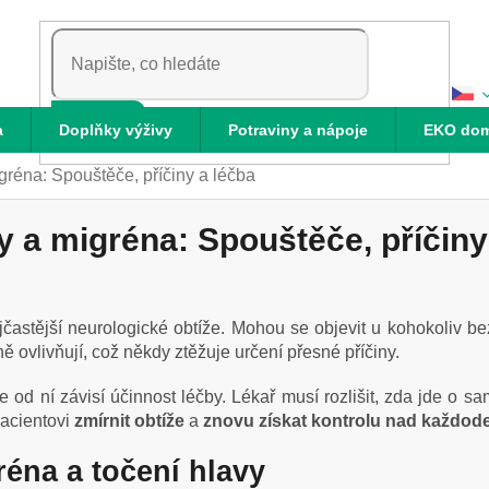
HLEDAT
a
Doplňky výživy
Potraviny a nápoje
EKO do
igréna: Spouštěče, příčiny a léčba
y a migréna: Spouštěče, příčiny
jčastější neurologické obtíže. Mohou se objevit u kohokoliv 
ně ovlivňují, což někdy ztěžuje určení přesné příčiny.
že od ní závisí účinnost léčby. Lékař musí rozlišit, zda jde o
acientovi
zmírnit obtíže
a
znovu získat kontrolu nad každo
réna a točení hlavy