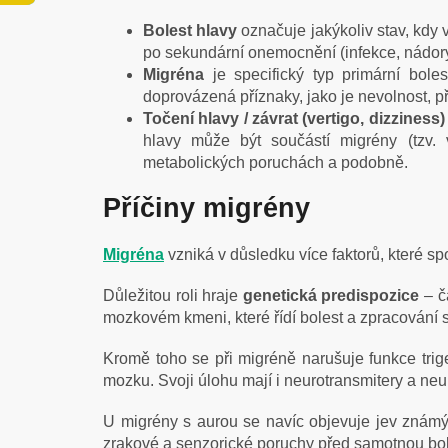
Bolest hlavy
označuje jakýkoliv stav, kdy 
po sekundární onemocnění (infekce, nádor
Migréna
je specifický typ primární boles
doprovázená příznaky, jako je nevolnost, pře
Točení hlavy / závrat (vertigo, dizziness)
hlavy může být součástí migrény (tzv. 
metabolických poruchách a podobně.
Příčiny migrény
Migréna
vzniká v důsledku více faktorů, které s
Důležitou roli hraje
genetická predispozice
– ča
mozkovém kmeni, které řídí bolest a zpracování
Kromě toho se při migréně narušuje funkce trig
mozku. Svoji úlohu mají i neurotransmitery a ne
U migrény s aurou se navíc objevuje jev známý 
zrakové a senzorické poruchy před samotnou bol