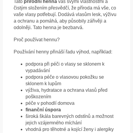
Tato
přírodní henna
vás svými vlastnostmi a
čistým složením přesvědčí, že příroda má vše, co
vaše vlasy potřebují. Dodává vlasům lesk, výživu
a ochranu a pomáhá, aby působily zářivěji a
odolněji. Tato henna je bezbarvá.
Proč používat hennu?
Používání henny přináší řadu výhod, například:
podpora při péči o vlasy se sklonem k
vypadávání
podpora péče o vlasovou pokožku se
sklonem k lupům
výživa, hydratace a ochrana vlasů před
poškozením
péče v pohodlí domova
finanční úspora
široká škála barevných odstínů a možnost
jejich vzájemného míchání
vhodná pro těhotné a kojící ženy i alergiky