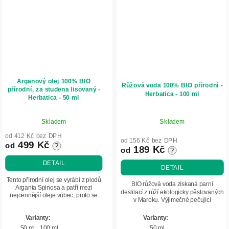
Arganový olej 100% BIO
Růžová voda 100% BIO přírodní -
přírodní, za studena lisovaný -
Herbatica - 100 ml
Herbatica - 50 ml
Průměrné
Skladem
Skladem
hodnocení
produktu
od 412 Kč bez DPH
od 156 Kč bez DPH
499 Kč
od
?
je
189 Kč
od
?
5,0
DETAIL
DETAIL
z
5
Tento přírodní olej se vyrábí z plodů
BIO růžová voda získaná parní
Argania Spinosa a patří mezi
hvězdiček.
destilací z růží ekologicky pěstovaných
nejcennější oleje vůbec, proto se
v Maroku. Výjimečné pečující
mu také říká marocké zlato.
vlastnosti této květové vody si
Obsahuje esenciální mastné
zamilujete.
kyseliny (omega 3 a...
50 ml
100 ml
50 ml