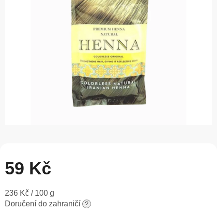
5
hvězdiček.
59 Kč
Měrná
236 Kč / 100 g
cena:
Doručení do zahraničí
?