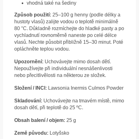
vhodná také na šediny
Způsob použití:
25–100 g henny (podle délky a
hustoty vlasů) zalijte vodou o teplotě minimálně
80 °C. Důkladně rozmíchejte do hladké pasty a po
vychladnutí rovnoměrně naneste po celé délce
vlasů. Nechte působit přibližně 15–30 minut. Poté
opláchněte teplou vodou.
Upozornění:
Uchovávejte mimo dosah dětí.
Nepoužívejte při individuální nesnášenlivosti
nebo přecitlivělosti na některou ze složek.
Složení / INCI:
Lawsonia Inermis Culmos Powder
Skladování:
Uchovávejte na tmavém místě, mimo
dosah dětí, při teplotě do 25 ºC.
Obsah balení / objem:
25 g
Země původu:
Lotyšsko