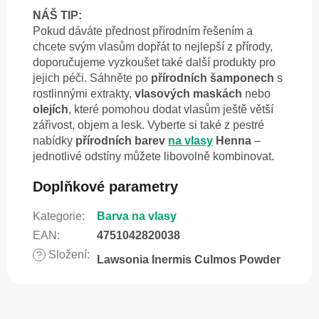
NÁŠ TIP:
Pokud dáváte přednost přírodním řešením a
chcete svým vlasům dopřát to nejlepší z přírody,
doporučujeme vyzkoušet také další produkty pro
jejich péči. Sáhněte po
přírodních šamponech
s
rostlinnými extrakty,
vlasových maskách
nebo
olejích
, které pomohou dodat vlasům ještě větší
zářivost, objem a lesk. Vyberte si také z pestré
nabídky
přírodních barev
na vlasy
Henna
–
jednotlivé odstíny můžete libovolně kombinovat.
Doplňkové parametry
Kategorie
:
Barva na vlasy
EAN
:
4751042820038
Složení
:
?
Lawsonia Inermis Culmos Powder