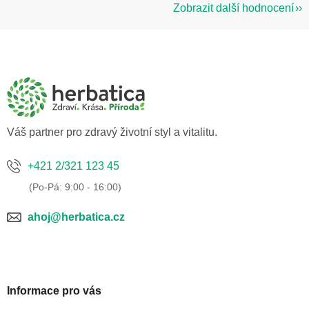
Zobrazit další hodnocení
Z
á
p
a
t
í
Váš partner pro zdravý životní styl a vitalitu.
+421 2/321 123 45
ahoj@herbatica.cz
Informace pro vás