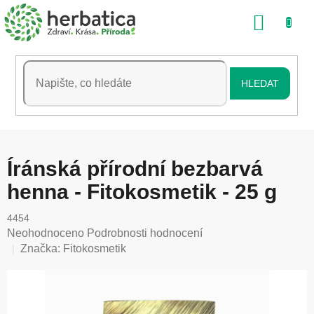
Přejít
NÁKU
na
obsah
KOŠÍK
HLEDAT
Íránská přírodní bezbarvá
henna - Fitokosmetik - 25 g
4454
Průměrné
Neohodnoceno
Podrobnosti hodnocení
hodnocení
Značka:
Fitokosmetik
produktu
je
0,0
z