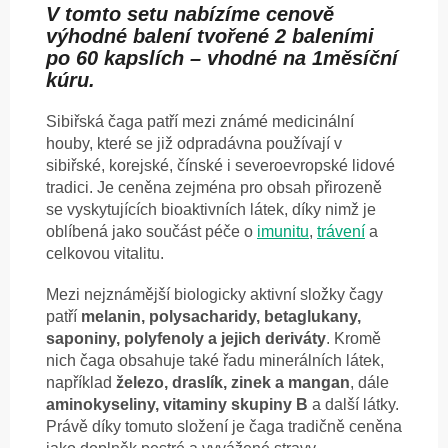
V tomto setu nabízíme cenově
výhodné balení tvořené 2 baleními
po 60 kapslích – vhodné na 1měsíční
kúru.
Sibiřská čaga patří mezi známé medicinální
houby, které se již odpradávna používají v
sibiřské, korejské, čínské i severoevropské lidové
tradici. Je ceněna zejména pro obsah přirozeně
se vyskytujících bioaktivních látek, díky nimž je
oblíbená jako součást péče o
imunitu
,
trávení
a
celkovou vitalitu.
Mezi nejznámější biologicky aktivní složky čagy
patří
melanin, polysacharidy, betaglukany,
saponiny, polyfenoly a jejich deriváty
. Kromě
nich čaga obsahuje také řadu minerálních látek,
například
železo, draslík, zinek a mangan
, dále
aminokyseliny, vitaminy skupiny B
a další látky.
Právě díky tomuto složení je čaga tradičně ceněna