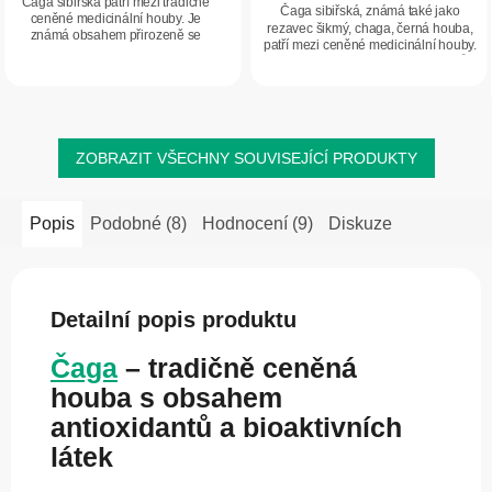
Čaga sibiřská patří mezi tradičně
5
Čaga sibiřská, známá také jako
ceněné medicinální houby. Je
hvězdiček.
rezavec šikmý, chaga, černá houba,
hvězdiček.
známá obsahem přirozeně se
patří mezi ceněné medicinální houby.
vyskytujících látek, jako jsou beta-
Je přirozeným zdrojem antioxidantů a
glukany a antioxidanty, a je vhodná
tradičně se užívá pro podporu...
k přípravě...
ZOBRAZIT VŠECHNY SOUVISEJÍCÍ PRODUKTY
Popis
Podobné (8)
Hodnocení (9)
Diskuze
Detailní popis produktu
Čaga
– tradičně ceněná
houba s obsahem
antioxidantů a bioaktivních
látek