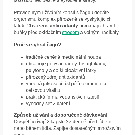
jako doplněk pestré a vyvážené stravy.
Pravidelným užíváním kapslí s čagou dodáte
organismu komplex přirozeně se vyskytujících
látek. Obsažené
antioxidanty
pomáhají chránit
buňky před oxidačním
stresem
a volnými radikály.
Proč si vybrat čagu?
tradičně ceněná medicinální houba
obsahuje polysacharidy, betaglukany,
polyfenoly a další bioaktivní látky
přirozený zdroj antioxidantů
vhodná jako součást péče o imunitu a
celkovou vitalitu
praktická forma veganských kapslí
výhodný set 2 balení
Způsob užívání a doporučené dávkování:
Dospělí užívají 2 kapsle 2× denně před jídlem
nebo během jídla. Zapijte dostatečným množstvím
vody.