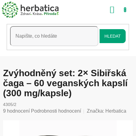
Přejít
NÁKU
na
obsah
KOŠÍK
HLEDAT
Zvýhodněný set: 2× Sibiřská
čaga – 60 veganských kapslí
(300 mg/kapsle)
4305/2
Průměrné
9 hodnocení
Podrobnosti hodnocení
Značka:
Herbatica
hodnocení
produktu
je