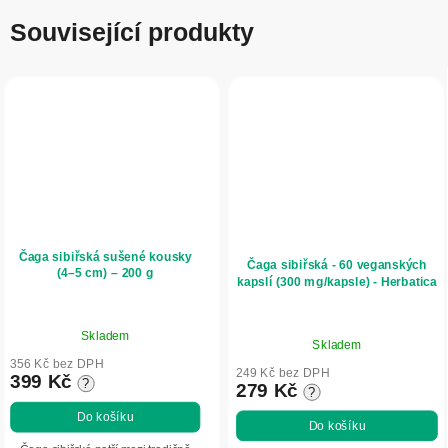
Související produkty
Čaga sibiřská sušené kousky
Čaga sibiřská - 60 veganských
(4–5 cm) – 200 g
kapslí (300 mg/kapsle) - Herbatica
Průměrné
Průměrné
Skladem
hodnocení
Skladem
hodnocení
produktu
356 Kč bez DPH
produktu
249 Kč bez DPH
399 Kč
?
je
279 Kč
?
je
5,0
5,0
Do košíku
Do košíku
z
z
5