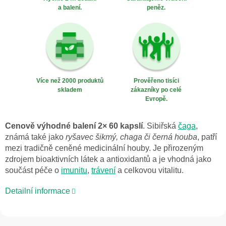
a balení.
peněz.
Více než 2000 produktů
Prověřeno tisíci
skladem
zákazníky po celé
Evropě.
Cenově výhodné balení 2× 60 kapslí
. Sibiřská
čaga
,
známá také jako
ryšavec šikmý, chaga či černá houba
, patří
mezi tradičně ceněné medicinální houby. Je přirozeným
zdrojem bioaktivních látek a antioxidantů a je vhodná jako
součást péče o
imunitu
,
trávení
a celkovou vitalitu.
Detailní informace