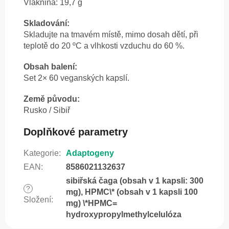
Vláknina: 19,7 g
Skladování:
Skladujte na tmavém místě, mimo dosah dětí, při
teplotě do 20 ºC a vlhkosti vzduchu do 60 %.
Obsah balení:
Set 2× 60 veganských kapslí.
Země původu:
Rusko / Sibiř
Doplňkové parametry
Kategorie
:
Adaptogeny
EAN
:
8586021132637
sibiřská čaga (obsah v 1 kapsli: 300
?
mg), HPMC\* (obsah v 1 kapsli 100
Složení
:
mg) \*HPMC=
hydroxypropylmethylcelulóza