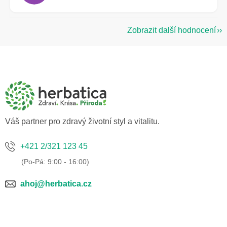
Zobrazit další hodnocení
Z
á
p
a
t
í
Váš partner pro zdravý životní styl a vitalitu.
+421 2/321 123 45
ahoj@herbatica.cz