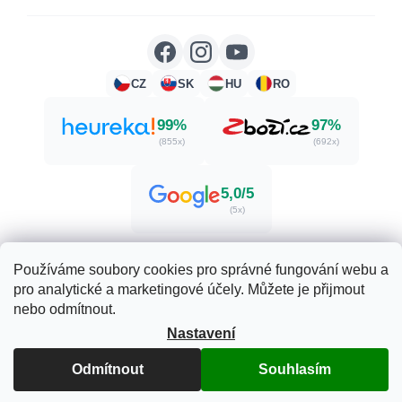
CZ
SK
HU
RO
99%
97%
(855x)
(692x)
5,0/5
(5x)
Používáme soubory cookies pro správné fungování webu a
pro analytické a marketingové účely. Můžete je přijmout
Vytvořil Shoptet
nebo odmítnout.
Nastavení
Copyright 2026
Zdraví. Krása. Příroda.
. Všechna práva
Odmítnout
Souhlasím
vyhrazena.
Upravit nastavení cookies