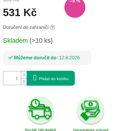
–5 %
531 Kč
Měrná
Doručení do zahraničí
?
cena:
Skladem
(>10 ks)
Můžeme doručit do:
12.8.2026
Přidat do košíku
Rychlé 24h dodání
Garantujeme vrácení