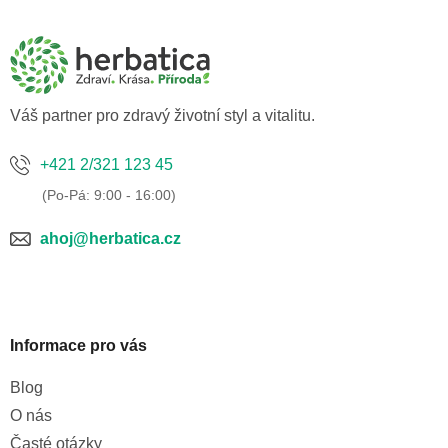
á
p
a
t
í
Váš partner pro zdravý životní styl a vitalitu.
+421 2/321 123 45
ahoj@herbatica.cz
Informace pro vás
Blog
O nás
Časté otázky