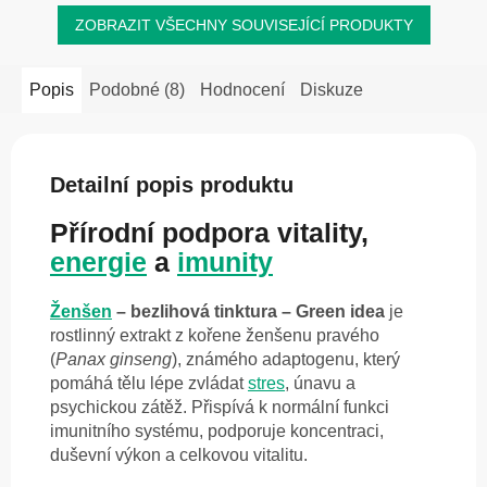
ZOBRAZIT VŠECHNY SOUVISEJÍCÍ PRODUKTY
Popis
Podobné (8)
Hodnocení
Diskuze
Detailní popis produktu
Přírodní podpora vitality,
energie
a
imunity
Ženšen
– bezlihová tinktura – Green idea
je
rostlinný extrakt z kořene ženšenu pravého
(
Panax ginseng
), známého adaptogenu, který
pomáhá tělu lépe zvládat
stres
, únavu a
psychickou zátěž. Přispívá k normální funkci
imunitního systému, podporuje koncentraci,
duševní výkon a celkovou vitalitu.