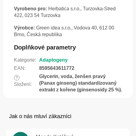
Vyrobeno pro:
Herbatica s.r.o., Turzovka-Stred
422, 023 54 Turzovka
Výrobce:
Green idea s.r.o., Vodova 40, 612 00
Brno, Česká republika
Doplňkové parametry
Kategorie
:
Adaptogeny
EAN
:
8595643611772
Glycerin, voda, ženšen pravý
?
(Panax ginseng) standardizovaný
Složení
:
extrakt z kořene (ginsenosidy 25 %).