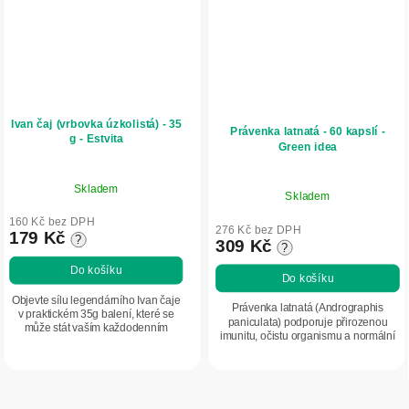
Ivan čaj (vrbovka úzkolistá) - 35
Právenka latnatá - 60 kapslí -
g - Estvita
Green idea
Skladem
Skladem
160 Kč bez DPH
276 Kč bez DPH
179 Kč
?
309 Kč
?
Do košíku
Do košíku
Objevte sílu legendárního Ivan čaje
Právenka latnatá (Andrographis
v praktickém 35g balení, které se
paniculata) podporuje přirozenou
může stát vaším každodenním
imunitu, očistu organismu a normální
společníkem pro chvíle psychické
funkci jater. Pomáhá udržovat
zátěže. Stačí pár doušků tohoto
normální hladinu cukru v krvi, působí
fermentovaného...
jako...