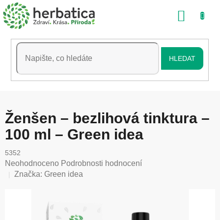
Přejít
NÁKU
na
obsah
KOŠÍK
HLEDAT
Ženšen – bezlihová tinktura –
100 ml – Green idea
5352
Průměrné
Neohodnoceno
Podrobnosti hodnocení
hodnocení
Značka:
Green idea
produktu
je
0,0
z