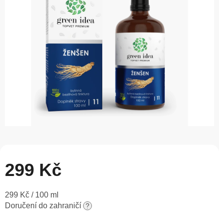
5
hvězdiček.
299 Kč
Měrná
299 Kč / 100 ml
cena:
Doručení do zahraničí
?