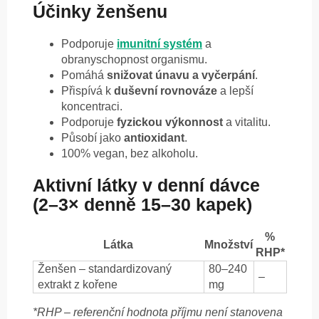
Účinky ženšenu
Podporuje
imunitní systém
a
obranyschopnost organismu.
Pomáhá
snižovat únavu a vyčerpání
.
Přispívá k
duševní rovnováze
a lepší
koncentraci.
Podporuje
fyzickou výkonnost
a vitalitu.
Působí jako
antioxidant
.
100% vegan, bez alkoholu.
Aktivní látky v denní dávce
(2–3× denně 15–30 kapek)
%
Látka
Množství
RHP*
Ženšen – standardizovaný
80–240
–
extrakt z kořene
mg
*RHP – referenční hodnota příjmu není stanovena