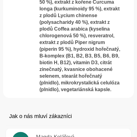
50 %), extrakt z kořene Curcuma
longa (kurkuminoidy 95 %), extrakt
z plodů Lycium chinense
(polysacharidy 40 %), extrakt z
plodů Coffea arabica (kyselina
chlorogenová 50 %), resveratrol,
extrakt z plodů Piper nigrum
(piperin 95 %), hydroxid hořečnatý,
B-komplex (B1, B2, B3, B5, B6, B9,
biotin H, B12), vitamin D3, citrát
zinečnatý, kvasnice obohacené
selenem, stearát hořečnatý
(plnidlo), mikrokrystalická celulóza
(plnidlo), vegetariánská kapsle.
Magda Kolářová