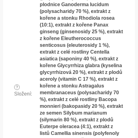
plodnice Ganoderma lucidum
(polysacharidy 70 %), extrakt z
kořene a stonku Rhodiola rosea
(10:1), extrakt z kořene Panax
ginseng (ginsenosidy 25 %), extrakt
z kořene Eleutherococcus
senticosus (eleuterosidy 1 %),
extrakt z celé rostliny Centella
asiatica (saponiny 40 %), extrakt z
kořene Glycyrrhiza glabra (kyselina
glycyrrhizová 20 %), extrakt z plodů
aceroly (vitamin C 17 %), extrakt z
kořene a stonku Astragalus
?
membranaceus (polysacharidy 70
Složení
:
%), extrakt z celé rostliny Bacopa
monnieri (bakopasidy 20 %), extrakt
ze semen Silybum marianum
(silymarin 80 %), extrakt z plodů
Euterpe oleracea (4:1), extrakt z
listů Camellia sinensis (polyfenoly