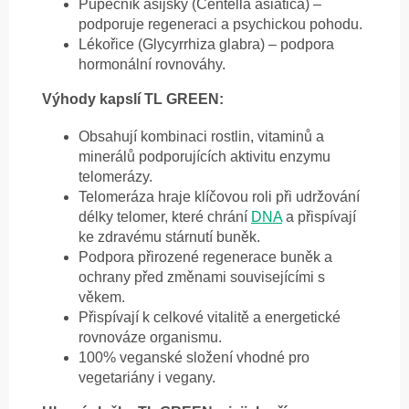
Pupečník asijský (Centella asiatica) –
podporuje regeneraci a psychickou pohodu.
Lékořice (Glycyrrhiza glabra) – podpora
hormonální rovnováhy.
Výhody kapslí TL GREEN:
Obsahují kombinaci rostlin, vitaminů a
minerálů podporujících aktivitu enzymu
telomerázy.
Telomeráza hraje klíčovou roli při udržování
délky telomer, které chrání
DNA
a přispívají
ke zdravému stárnutí buněk.
Podpora přirozené regenerace buněk a
ochrany před změnami souvisejícími s
věkem.
Přispívají k celkové vitalitě a energetické
rovnováze organismu.
100% veganské složení vhodné pro
vegetariány i vegany.