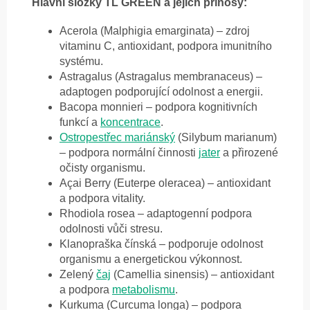
Hlavní složky TL GREEN a jejich přínosy:
Acerola (Malphigia emarginata) – zdroj
vitaminu C, antioxidant, podpora imunitního
systému.
Astragalus (Astragalus membranaceus) –
adaptogen podporující odolnost a energii.
Bacopa monnieri – podpora kognitivních
funkcí a
koncentrace
.
Ostropestřec mariánský
(Silybum marianum)
– podpora normální činnosti
jater
a přirozené
očisty organismu.
Açai Berry (Euterpe oleracea) – antioxidant
a podpora vitality.
Rhodiola rosea – adaptogenní podpora
odolnosti vůči stresu.
Klanopraška čínská – podporuje odolnost
organismu a energetickou výkonnost.
Zelený
čaj
(Camellia sinensis) – antioxidant
a podpora
metabolismu
.
Kurkuma (Curcuma longa) – podpora