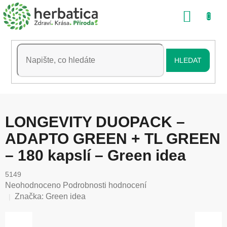
Přejít
NÁKU
na
obsah
KOŠÍK
HLEDAT
LONGEVITY DUOPACK –
ADAPTO GREEN + TL GREEN
– 180 kapslí – Green idea
5149
Průměrné
Neohodnoceno
Podrobnosti hodnocení
hodnocení
Značka:
Green idea
produktu
je