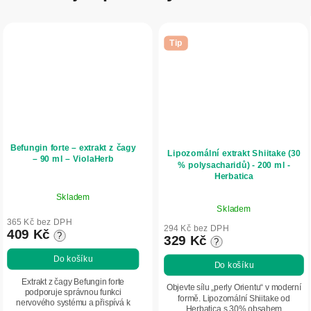
Tip
Befungin forte – extrakt z čagy
Lipozomální extrakt Shiitake (30
– 90 ml – ViolaHerb
% polysacharidů) - 200 ml -
Herbatica
Skladem
Průměrné
Skladem
hodnocení
365 Kč bez DPH
produktu
294 Kč bez DPH
409 Kč
?
329 Kč
?
je
5,0
Do košíku
Do košíku
z
Extrakt z čagy Befungin forte
5
Objevte sílu „perly Orientu“ v moderní
podporuje správnou funkci
formě. Lipozomální Shiitake od
hvězdiček.
nervového systému a přispívá k
Herbatica s 30% obsahem