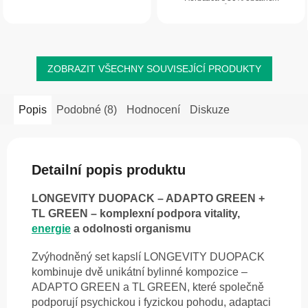
látkové přeměně. Je bohatým
polysacharidů je navržena pro
zdrojem biologicky aktivních látek,
každého, kdo hledá účinnou podporu
organických kyselin a...
imunity a zdravé...
ZOBRAZIT VŠECHNY SOUVISEJÍCÍ PRODUKTY
Popis
Podobné (8)
Hodnocení
Diskuze
Detailní popis produktu
LONGEVITY DUOPACK – ADAPTO GREEN +
TL GREEN – komplexní podpora vitality,
energie
a odolnosti organismu
Zvýhodněný set kapslí LONGEVITY DUOPACK
kombinuje dvě unikátní bylinné kompozice –
ADAPTO GREEN a TL GREEN, které společně
podporují psychickou i fyzickou pohodu, adaptaci