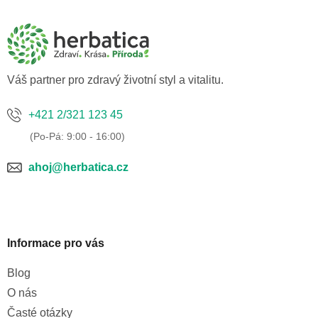
á
p
a
t
í
Váš partner pro zdravý životní styl a vitalitu.
+421 2/321 123 45
ahoj@herbatica.cz
Informace pro vás
Blog
O nás
Časté otázky