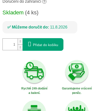
cena:
Doručení do zahraničí
?
Skladem
(4 ks)
Můžeme doručit do:
11.8.2026
Přidat do košíku
Rychlé 24h dodání
Garantujeme vrácení
a balení.
peněz.