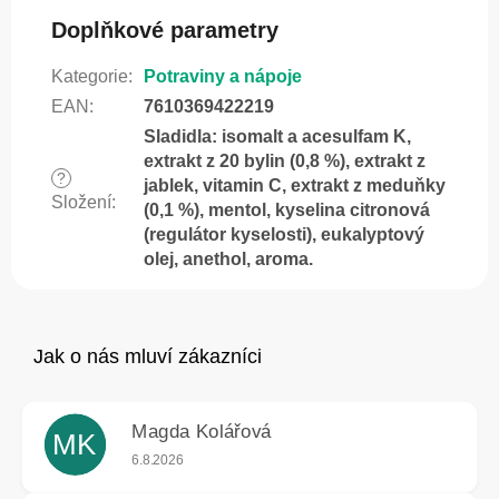
Doplňkové parametry
Kategorie
:
Potraviny a nápoje
EAN
:
7610369422219
Sladidla: isomalt a acesulfam K,
extrakt z 20 bylin (0,8 %), extrakt z
?
jablek, vitamin C, extrakt z meduňky
Složení
:
(0,1 %), mentol, kyselina citronová
(regulátor kyselosti), eukalyptový
olej, anethol, aroma.
Magda Kolářová
MK
Hodnocení obchodu je 5 z 5 hvězdiček.
6.8.2026