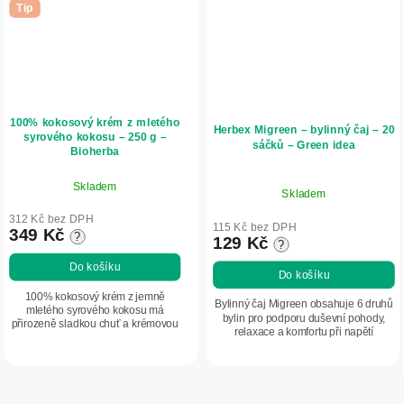
Tip
100% kokosový krém z mletého
Herbex Migreen – bylinný čaj – 20
syrového kokosu – 250 g –
sáčků – Green idea
Bioherba
Skladem
Skladem
312 Kč bez DPH
115 Kč bez DPH
349 Kč
?
129 Kč
?
Do košíku
Do košíku
100% kokosový krém z jemně
Bylinný čaj Migreen obsahuje 6 druhů
mletého syrového kokosu má
bylin pro podporu duševní pohody,
přirozeně sladkou chuť a krémovou
relaxace a komfortu při napětí
konzistenci. Ideální do smoothie,
spojeném s bolestmi hlavy a
dezertů i slaných jídel. Bez
migrénami. Řimbaba obecná je
přidaných látek, cukru a...
tradičně ceněná...