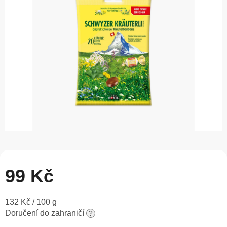
5
hvězdiček.
99 Kč
Měrná
132 Kč / 100 g
cena:
Doručení do zahraničí
?