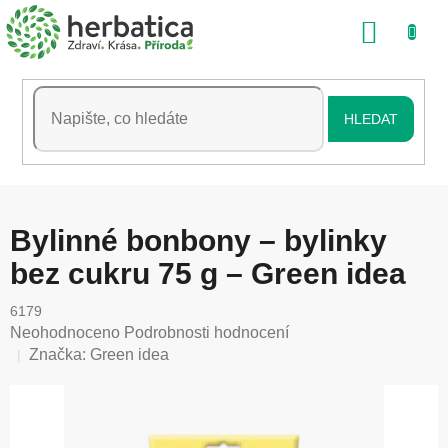
Přejít
NÁKU
na
obsah
KOŠÍK
HLEDAT
Bylinné bonbony – bylinky
bez cukru 75 g – Green idea
6179
Průměrné
Neohodnoceno
Podrobnosti hodnocení
hodnocení
Značka:
Green idea
produktu
je
0,0
z