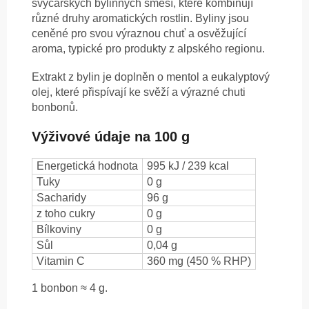
švýcarských bylinných směsí, které kombinují
různé druhy aromatických rostlin. Byliny jsou
ceněné pro svou výraznou chuť a osvěžující
aroma, typické pro produkty z alpského regionu.
Extrakt z bylin je doplněn o mentol a eukalyptový
olej, které přispívají ke svěží a výrazné chuti
bonbonů.
Výživové údaje na 100 g
Energetická hodnota
995 kJ / 239 kcal
Tuky
0 g
Sacharidy
96 g
z toho cukry
0 g
Bílkoviny
0 g
Sůl
0,04 g
Vitamin C
360 mg (450 % RHP)
1 bonbon ≈ 4 g.