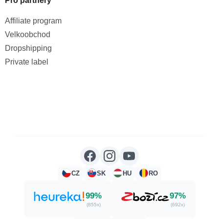
Pro partnery
Affiliate program
Velkoobchod
Dropshipping
Private label
CZ
SK
HU
RO
99%
97%
(855x)
(692x)