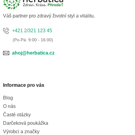
t
í
Váš partner pro zdravý životní styl a vitalitu.
+421 2/321 123 45
ahoj@herbatica.cz
Informace pro vás
Blog
O nás
Časté otázky
Darčeková poukážka
Výrobci a značky