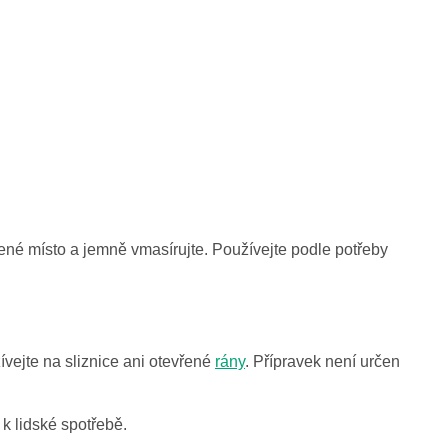
né místo a jemně vmasírujte. Používejte podle potřeby
vejte na sliznice ani otevřené
rány
. Přípravek není určen
 k lidské spotřebě.