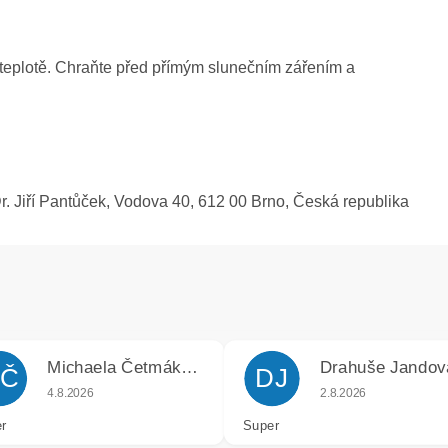
teplotě. Chraňte před přímým slunečním zářením a
 Jiří Pantůček, Vodova 40, 612 00 Brno, Česká republika
Michaela Četmáková
Drahuše Jandov
Č
DJ
k.
Hodnocení obchodu je 5 z 5 hvězdiček.
Hodnocení obchodu j
4.8.2026
2.8.2026
r
Super