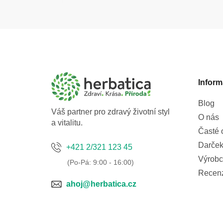
Z
á
p
a
Inform
t
í
Blog
Váš partner pro zdravý životní styl
O nás
a vitalitu.
Časté 
Darček
+421 2/321 123 45
Výrobc
Recen
ahoj@herbatica.cz