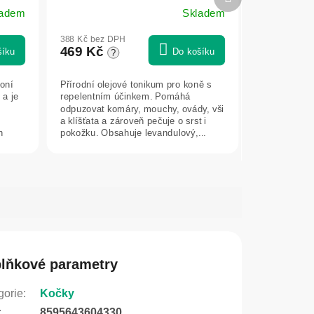
Green idea
produkt
ladem
Skladem
388 Kč bez DPH
469 Kč
šíku
Do košíku
?
oní
Přírodní olejové tonikum pro koně s
 a je
repelentním účinkem. Pomáhá
odpuzovat komáry, mouchy, ovády, vši
a klíšťata a zároveň pečuje o srst i
h
pokožku. Obsahuje levandulový,...
lňkové parametry
gorie
:
Kočky
:
8595643604330