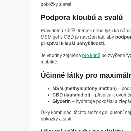
pokožky a srsti.
Podpora kloubů a svalů
Pravidelná zátěž, trénink nebo fyzická náma
MSM gel s CBD je navržen tak, aby
podpor
přispíval k lepší pohyblivosti
.
Je vhodný zejména
pro koně
po zvýšené fy
mobilitě.
Účinné látky pro maximáln
MSM (methylsulfonylmethan)
– podp
CBD (kanabidiol)
– přispívá k uvolně
Glycerin
– hydratuje pokožku a zlepšu
Díky kombinaci těchto složek gel působí ne
pokožky a srsti.