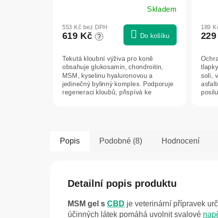
ml – Green idea
Skladem
553 Kč bez DPH
189 K
619 Kč
229
Do košíku
?
Tekutá kloubní výživa pro koně
Ochra
obsahuje glukosamin, chondroitin,
tlapk
MSM, kyselinu hyaluronovou a
solí,
jedinečný bylinný komplex. Podporuje
asfal
regeneraci kloubů, přispívá ke
posilu
komfortu pohybu...
a...
Popis
Podobné (8)
Hodnocení
Detailní popis produktu
MSM gel s
CBD
je veterinární přípravek 
účinných látek pomáhá uvolnit svalové
napě