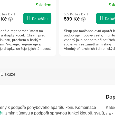
Skladem
Sk
č bez DPH
535 Kč bez DPH
 Kč
599 Kč
Do košíku
Do ko
?
?
nná a regenerační mast na
Sirup pro močopohlavní aparát k
y a drápky koček. Chrání před
podporuje močové cesty, imunitu
 vlhkostí, prachem a horkým
vhodný jako podpora při potížích
tem. Vyživuje, regeneruje a
spojených se zánětlivými stavy.
je drápky, snižuje jejich lámavost
Vhodný při akutních i chronickýc
obtížích.
Diskuze
Dop
určený k podpoře pohybového aparátu koní. Kombinace
Kate
tí
, zmírnit únavu a podpořit správnou funkci kloubů, svalů,
EAN