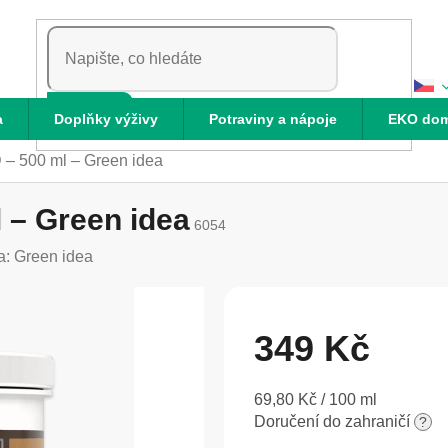
HLEDAT
a
Doplňky výživy
Potraviny a nápoje
EKO do
– 500 ml – Green idea
 – Green idea
6054
a:
Green idea
349 Kč
Měrná
69,80 Kč / 100 ml
cena:
Doručení do zahraničí
?