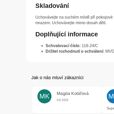
Skladování
Uchovávejte na suchém místě při pokojové 
mrazem. Uchovávejte mimo dosah dětí.
Doplňující informace
Schvalovací číslo:
116-24/C
Držitel rozhodnutí o schválení:
MVDr.
Magda Kolářová
MK
M
Hodnocení obchodu je 5 z 5 hvězdiče
6.8.2026
Supe