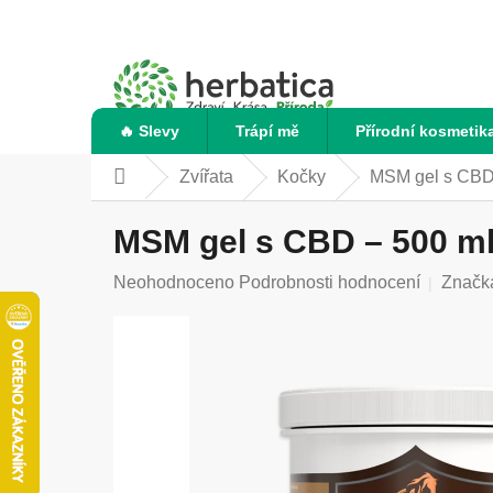
Přejít
na
obsah
🔥 Slevy
Trápí mě
Přírodní kosmetik
Zvířata
Kočky
MSM gel s CBD 
Domů
MSM gel s CBD – 500 ml
Průměrné
Neohodnoceno
Podrobnosti hodnocení
Značk
hodnocení
produktu
je
0,0
z
5
hvězdiček.